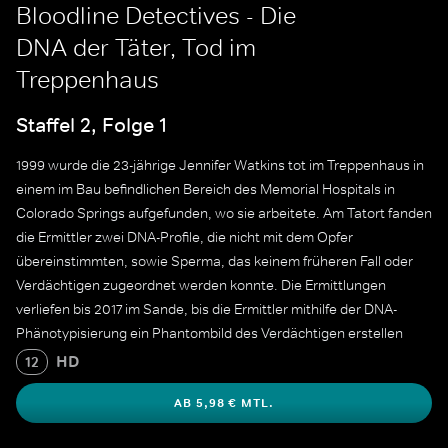
Bloodline Detectives - Die
DNA der Täter, Tod im
Treppenhaus
Staffel 2, Folge 1
1999 wurde die 23-jährige Jennifer Watkins tot im Treppenhaus in
einem im Bau befindlichen Bereich des Memorial Hospitals in
Colorado Springs aufgefunden, wo sie arbeitete. Am Tatort fanden
die Ermittler zwei DNA-Profile, die nicht mit dem Opfer
übereinstimmten, sowie Sperma, das keinem früheren Fall oder
Verdächtigen zugeordnet werden konnte. Die Ermittlungen
verliefen bis 2017 im Sande, bis die Ermittler mithilfe der DNA-
Phänotypisierung ein Phantombild des Verdächtigen erstellen
konnten. Im August 2020 wurde die Polizei über eine mögliche
HD
12
Spur zu dem unbekannten DNA-Profil informiert.
AB 5,98 € MTL.