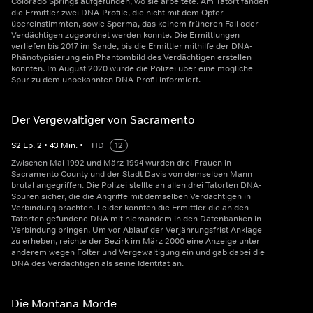
Colorado Springs aufgefunden, wo sie arbeitete. Am Tatort fanden
die Ermittler zwei DNA-Profile, die nicht mit dem Opfer
übereinstimmten, sowie Sperma, das keinem früheren Fall oder
Verdächtigen zugeordnet werden konnte. Die Ermittlungen
verliefen bis 2017 im Sande, bis die Ermittler mithilfe der DNA-
Phänotypisierung ein Phantombild des Verdächtigen erstellen
konnten. Im August 2020 wurde die Polizei über eine mögliche
Spur zu dem unbekannten DNA-Profil informiert.
Der Vergewaltiger von Sacramento
S
2
Ep.
2
•
43
Min.
•
HD
12
Zwischen Mai 1992 und März 1994 wurden drei Frauen in
Sacramento County und der Stadt Davis von demselben Mann
brutal angegriffen. Die Polizei stellte an allen drei Tatorten DNA-
Spuren sicher, die die Angriffe mit demselben Verdächtigen in
Verbindung brachten. Leider konnten die Ermittler die an den
Tatorten gefundene DNA mit niemandem in den Datenbanken in
Verbindung bringen. Um vor Ablauf der Verjährungsfrist Anklage
zu erheben, reichte der Bezirk im März 2000 eine Anzeige unter
anderem wegen Folter und Vergewaltigung ein und gab dabei die
DNA des Verdächtigen als seine Identität an.
Die Montana-Morde