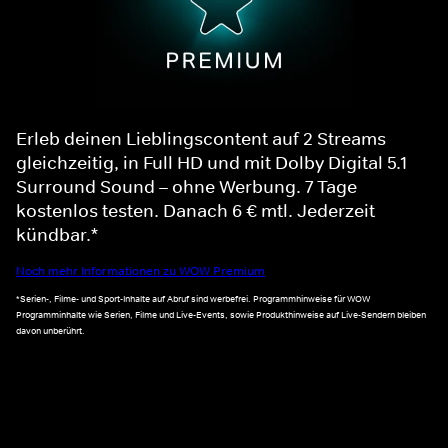
Erleb deinen Lieblingscontent auf 2 Streams
gleichzeitig, in Full HD und mit Dolby Digital 5.1
Surround Sound – ohne Werbung. 7 Tage
kostenlos testen. Danach 6 € mtl. Jederzeit
kündbar.*
Noch mehr Informationen zu WOW Premium
*Serien-, Filme- und Sport-Inhalte auf Abruf sind werbefrei. Programmhinweise für WOW
Programminhalte wie Serien, Filme und Live-Events, sowie Produkthinweise auf Live-Sendern bleiben
davon unberührt.