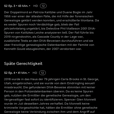
S
2
Ep.
3
•
43
Min.
•
HD
12
Der Doppelmord an Patricia Kalitzke und Duane Bogle im Jahr
1956 war einer der ältesten Fälle, die mit Hilfe der forensischen
Genealogie geklärt werden konnten, und erschütterte Montana. Da
es weder Spuren noch Verdächtige gab, blieb der Fall
jahrzehntelang ungeklärt, bis Detective Phil Matteson 2001 DNA-
Spuren von Kalitzkes Leiche analysieren ließ. Der Fall führte bis
2019 nirgendwohin, als Cascade County in der Lage war,
zusätzliche Tests an den DNA-Beweisen durchzuführen und sie
über freiwillige genealogische Datenbanken mit der Familie von
Kenneth Gould abzugleichen, der 2007 verstorben war.
Späte Gerechtigkeit
S
2
Ep.
4
•
41
Min.
•
HD
12
2018 wurde in das Haus der 79-jährigen Carla Brooks in St. George,
Utah, eingebrochen, und sie wurde von dem Eindringling sexuell
missbraucht. Die gefundenen DNA-Beweise stimmten mit keiner
Person in den Polizeidatenbanken überein. Da es keine Spuren
gab, nutzten die Ermittler die genetische Genealogie, um den
Vergewaltiger fast sofort zu identifizieren. Spencer Glen Monnett
wurde im Juli desselben Jahres verhaftet. Da Monnett keine
kriminelle Vorgeschichte hat, hätten die Ermittler ohne genetische
Genealogie keine Verbindung zwischen ihm und dem Angriff auf