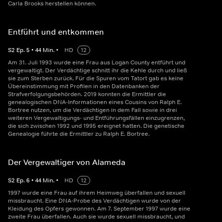
Carla Brooks herstellen können.
Entführt und entkommen
S
2
Ep.
5
•
44
Min.
•
HD
12
Am 31. Juli 1993 wurde eine Frau aus Logan County entführt und
vergewaltigt. Der Verdächtige schnitt ihr die Kehle durch und ließ
sie zum Sterben zurück. Für die Spuren vom Tatort gab es keine
Übereinstimmung mit Profilen in den Datenbanken der
Strafverfolgungsbehörden. 2019 konnten die Ermittler die
genealogischen DNA-Informationen eines Cousins von Ralph E.
Bortree nutzen, um die Verdächtigen in dem Fall sowie in drei
weiteren Vergewaltigungs- und Entführungsfällen einzugrenzen,
die sich zwischen 1992 und 1995 ereignet hatten. Die genetische
Genealogie führte die Ermittler zu Ralph E. Bortree.
Der Vergewaltiger von Alameda
S
2
Ep.
6
•
44
Min.
•
HD
12
1997 wurde eine Frau auf ihrem Heimweg überfallen und sexuell
missbraucht. Eine DNA-Probe des Verdächtigen wurde von der
Kleidung des Opfers gewonnen. Am 7. September 1997 wurde eine
zweite Frau überfallen. Auch sie wurde sexuell missbraucht, und