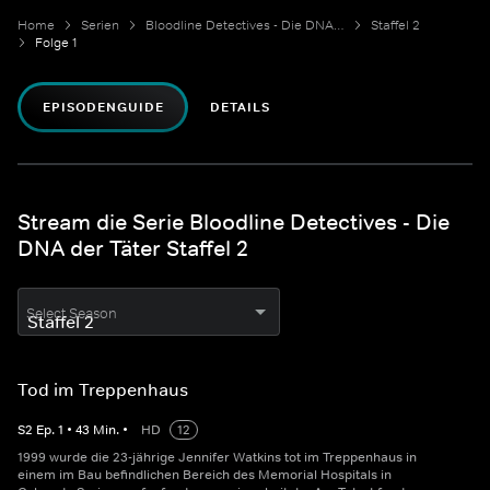
Home
Serien
Bloodline Detectives - Die DNA der Täter
Staffel 2
Folge 1
EPISODENGUIDE
DETAILS
Stream die Serie Bloodline Detectives - Die
DNA der Täter Staffel 2
Select Season
Tod im Treppenhaus
S
2
Ep.
1
•
43
Min.
•
HD
12
1999 wurde die 23-jährige Jennifer Watkins tot im Treppenhaus in
einem im Bau befindlichen Bereich des Memorial Hospitals in