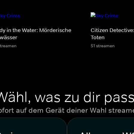
dy in the Water: Mörderische
Citizen Detective
wässer
Toten
streamen
S1 streamen
Wähl, was zu dir pass
ofort auf dem Gerät deiner Wahl stream