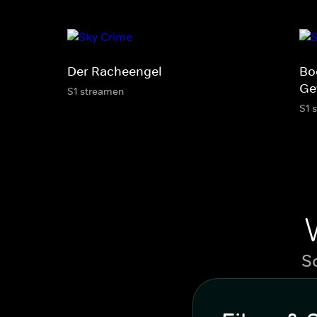
Der Racheengel
Bo
Ge
S1 streamen
S1 
S