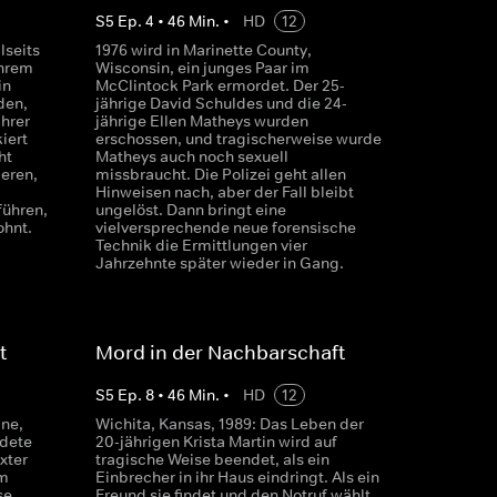
S
5
Ep.
4
•
46
Min.
•
HD
12
lseits
1976 wird in Marinette County,
ihrem
Wisconsin, ein junges Paar im
in
McClintock Park ermordet. Der 25-
den,
jährige David Schuldes und die 24-
ihrer
jährige Ellen Matheys wurden
iert
erschossen, und tragischerweise wurde
ht
Matheys auch noch sexuell
ieren,
missbraucht. Die Polizei geht allen
Hinweisen nach, aber der Fall bleibt
führen,
ungelöst. Dann bringt eine
ohnt.
vielversprechende neue forensische
Technik die Ermittlungen vier
Jahrzehnte später wieder in Gang.
t
Mord in der Nachbarschaft
S
5
Ep.
8
•
46
Min.
•
HD
12
ane,
Wichita, Kansas, 1989: Das Leben der
idete
20-jährigen Krista Martin wird auf
xter
tragische Weise beendet, als ein
em
Einbrecher in ihr Haus eindringt. Als ein
se
Freund sie findet und den Notruf wählt,