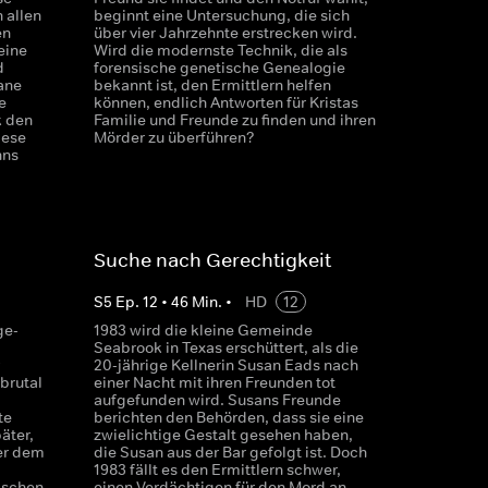
 allen
beginnt eine Untersuchung, die sich
en
über vier Jahrzehnte erstrecken wird.
eine
Wird die modernste Technik, die als
d
forensische genetische Genealogie
ane
bekannt ist, den Ermittlern helfen
e
können, endlich Antworten für Kristas
k den
Familie und Freunde zu finden und ihren
iese
Mörder zu überführen?
nns
Suche nach Gerechtigkeit
S
5
Ep.
12
•
46
Min.
•
HD
12
ge-
1983 wird die kleine Gemeinde
Seabrook in Texas erschüttert, als die
20-jährige Kellnerin Susan Eads nach
 brutal
einer Nacht mit ihren Freunden tot
aufgefunden wird. Susans Freunde
te
berichten den Behörden, dass sie eine
äter,
zwielichtige Gestalt gesehen haben,
er dem
die Susan aus der Bar gefolgt ist. Doch
1983 fällt es den Ermittlern schwer,
ischen
einen Verdächtigen für den Mord an