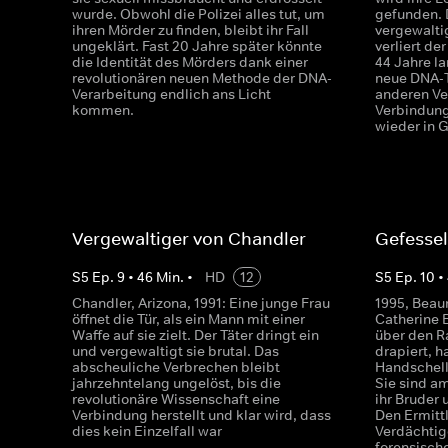
wurde. Obwohl die Polizei alles tut, um
gefunden. 
ihren Mörder zu finden, bleibt ihr Fall
vergewaltig
ungeklärt. Fast 20 Jahre später könnte
verliert der
die Identität des Mörders dank einer
44 Jahre la
revolutionären neuen Methode der DNA-
neue DNA-T
Verarbeitung endlich ans Licht
anderen Ve
kommen.
Verbindung
wieder in G
Vergewaltiger von Chandler
Gefessel
S
5
Ep.
9
•
46
Min.
•
HD
12
S
5
Ep.
10
•
Chandler, Arizona, 1991: Eine junge Frau
1995, Beau
öffnet die Tür, als ein Mann mit einer
Catherine 
Waffe auf sie zielt. Der Täter dringt ein
über den R
und vergewaltigt sie brutal. Das
drapiert, 
abscheuliche Verbrechen bleibt
Handschell
jahrzehntelang ungelöst, bis die
Sie sind a
revolutionäre Wissenschaft eine
ihr Bruder 
Verbindung herstellt und klar wird, dass
Den Ermittl
dies kein Einzelfall war
Verdächtige
forensisch