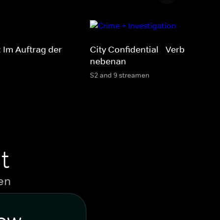
: Im Auftrag der
City Confidential - Verbrechen
nebenan
S2 and 9 streamen
t
en