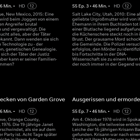
46
Min.
•
HD
12
S
5
Ep.
3
•
46
Min.
•
HD
12
e, New Mexico, 2015: Eine
Salt Lake City, Utah, 2010: Eine al
 wird beim Joggen von einem
geliebte Urgroßmutter wird von 
n Angreifer brutal
Ehemann in ihrem Buchladen tot 
n und vergewaltigt. Die
einer Blutlache liegend aufgefun
sucht alles, aber der Täter
die Küchenschere steckt noch in 
ekannt. Dann wenden sie sich
Brust. Der grausame Mord schock
 Technologie zu - der
die Gemeinde. Die Polizei versuc
en, genetischen Genealogie.
erfolglos, den Mörder zu identifiz
 sich der Täter der Justiz
bis Fortschritte in der DNA-
ber kann er seiner Familien-
Wissenschaft sie zu einem Mann 
ommen?
der noch immer in der Gegend w
recken von Garden Grove
Ausgerissen und ermorde
46
Min.
•
HD
12
S
5
Ep.
7
•
46
Min.
•
HD
12
ve, Orange County,
Am 4. Oktober 1978 wird in Spok
, 1976. Die 19-jährige Janet
Washington, die teilweise entkle
rschwindet, als sie auf dem
Leiche der 16-jährigen Krisann Ba
r Party ist. Acht Tage später
gefunden. Krisann war nach ein
eiche in ihrem Auto
Streit mit ihrer Mutter von zu Hau