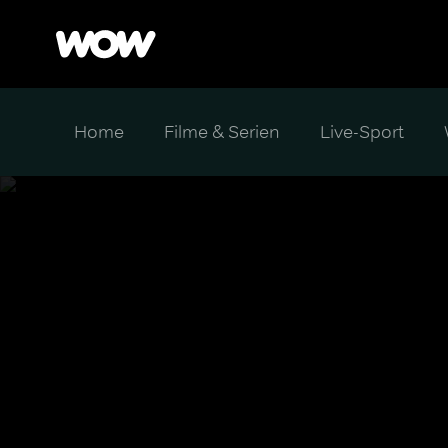
Home
Filme & Serien
Live-Sport