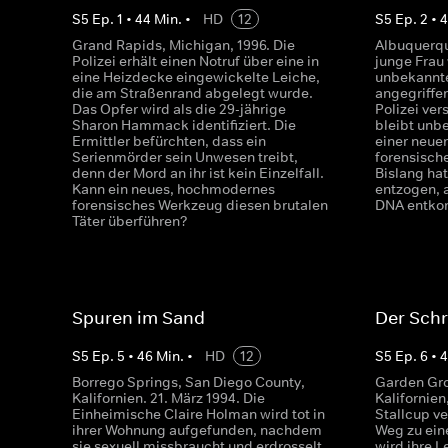
S
5
Ep.
1
•
44
Min.
•
HD
12
S
5
Ep.
2
•
Grand Rapids, Michigan, 1996. Die
Albuquerqu
Polizei erhält einen Notruf über eine in
junge Frau
eine Heizdecke eingewickelte Leiche,
unbekannte
die am Straßenrand abgelegt wurde.
angegriffe
Das Opfer wird als die 29-jährige
Polizei ver
Sharon Hammack identifiziert. Die
bleibt unb
Ermittler befürchten, dass ein
einer neuen
Serienmörder sein Unwesen treibt,
forensisch
denn der Mord an ihr ist kein Einzelfall.
Bislang hat
Kann ein neues, hochmodernes
entzogen, a
forensisches Werkzeug diesen brutalen
DNA entk
Täter überführen?
Spuren im Sand
Der Sch
S
5
Ep.
5
•
46
Min.
•
HD
12
S
5
Ep.
6
•
Borrego Springs, San Diego County,
Garden Gro
Kalifornien. 21. März 1994. Die
Kalifornien
Einheimische Claire Holman wird tot in
Stallcup ve
ihrer Wohnung aufgefunden, nachdem
Weg zu eine
sie sexuell missbraucht und erdrosselt
wird ihre L