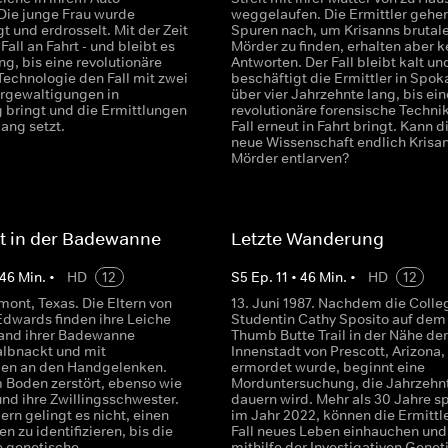
Die junge Frau wurde
weggelaufen. Die Ermittler gehen
t und erdrosselt. Mit der Zeit
Spuren nach, um Krisanns brutal
 Fall an Fahrt - und bleibt es
Mörder zu finden, erhalten aber k
ng, bis eine revolutionäre
Antworten. Der Fall bleibt kalt un
echnologie den Fall mit zwei
beschäftigt die Ermittler in Spok
rgewaltigungen in
über vier Jahrzehnte lang, bis ein
 bringt und die Ermittlungen
revolutionäre forensische Techni
ang setzt.
Fall erneut in Fahrt bringt. Kann d
neue Wissenschaft endlich Krisa
Mörder entlarven?
t in der Badewanne
Letzte Wanderung
46
Min.
•
HD
12
S
5
Ep.
11
•
46
Min.
•
HD
12
mont, Texas. Die Eltern von
13. Juni 1987. Nachdem die Colle
Edwards finden ihre Leiche
Studentin Cathy Sposito auf dem
and ihrer Badewanne
Thumb Butte Trail in der Nähe der
halbnackt und mit
Innenstadt von Prescott, Arizona,
en an den Handgelenken.
ermordet wurde, beginnt eine
m Boden zerstört, ebenso wie
Morduntersuchung, die Jahrzehn
und ihre Zwillingsschwester.
dauern wird. Mehr als 30 Jahre sp
ern gelingt es nicht, einen
im Jahr 2022, können die Ermittl
n zu identifizieren, bis die
Fall neues Leben einhauchen und
e genetische
mithilfe der Investigativen Genet