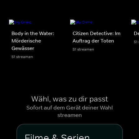
Body in the Water:
Citizen Detective: Im
D
Mörderische
Auftrag der Toten
S1
Gewässer
S1 streamen
S1 streamen
Wähl, was zu dir passt
Sofort auf dem Gerät deiner Wahl
streamen
Filme & Serien