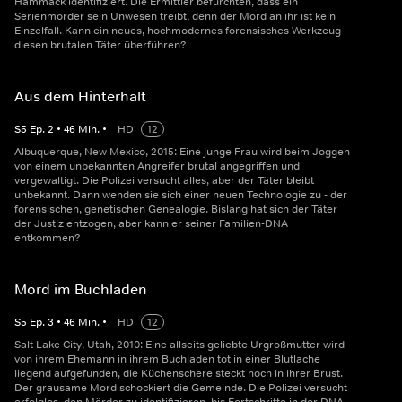
Hammack identifiziert. Die Ermittler befürchten, dass ein
Serienmörder sein Unwesen treibt, denn der Mord an ihr ist kein
Einzelfall. Kann ein neues, hochmodernes forensisches Werkzeug
diesen brutalen Täter überführen?
Aus dem Hinterhalt
S
5
Ep.
2
•
46
Min.
•
HD
12
Albuquerque, New Mexico, 2015: Eine junge Frau wird beim Joggen
von einem unbekannten Angreifer brutal angegriffen und
vergewaltigt. Die Polizei versucht alles, aber der Täter bleibt
unbekannt. Dann wenden sie sich einer neuen Technologie zu - der
forensischen, genetischen Genealogie. Bislang hat sich der Täter
der Justiz entzogen, aber kann er seiner Familien-DNA
entkommen?
Mord im Buchladen
S
5
Ep.
3
•
46
Min.
•
HD
12
Salt Lake City, Utah, 2010: Eine allseits geliebte Urgroßmutter wird
von ihrem Ehemann in ihrem Buchladen tot in einer Blutlache
liegend aufgefunden, die Küchenschere steckt noch in ihrer Brust.
Der grausame Mord schockiert die Gemeinde. Die Polizei versucht