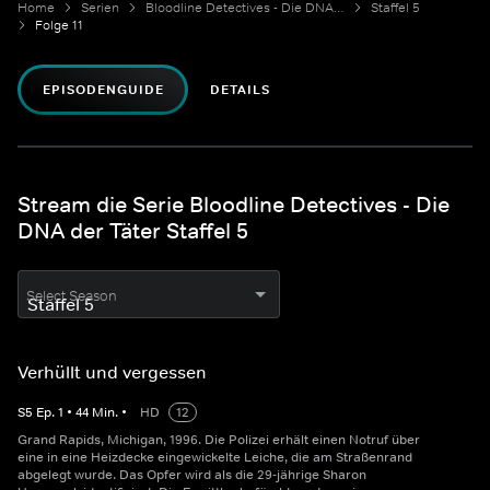
Home
Serien
Bloodline Detectives - Die DNA der Täter
Staffel 5
Folge 11
EPISODENGUIDE
DETAILS
Stream die Serie Bloodline Detectives - Die
DNA der Täter Staffel 5
Select Season
Verhüllt und vergessen
S
5
Ep.
1
•
44
Min.
•
HD
12
Grand Rapids, Michigan, 1996. Die Polizei erhält einen Notruf über
eine in eine Heizdecke eingewickelte Leiche, die am Straßenrand
abgelegt wurde. Das Opfer wird als die 29-jährige Sharon