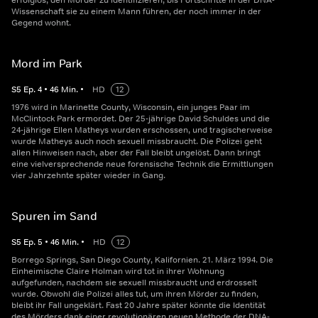
erfolglos, den Mörder zu identifizieren, bis Fortschritte in der DNA-
Wissenschaft sie zu einem Mann führen, der noch immer in der
Gegend wohnt.
Mord im Park
S
5
Ep.
4
•
46
Min.
•
HD
12
1976 wird in Marinette County, Wisconsin, ein junges Paar im
McClintock Park ermordet. Der 25-jährige David Schuldes und die
24-jährige Ellen Matheys wurden erschossen, und tragischerweise
wurde Matheys auch noch sexuell missbraucht. Die Polizei geht
allen Hinweisen nach, aber der Fall bleibt ungelöst. Dann bringt
eine vielversprechende neue forensische Technik die Ermittlungen
vier Jahrzehnte später wieder in Gang.
Spuren im Sand
S
5
Ep.
5
•
46
Min.
•
HD
12
Borrego Springs, San Diego County, Kalifornien. 21. März 1994. Die
Einheimische Claire Holman wird tot in ihrer Wohnung
aufgefunden, nachdem sie sexuell missbraucht und erdrosselt
wurde. Obwohl die Polizei alles tut, um ihren Mörder zu finden,
bleibt ihr Fall ungeklärt. Fast 20 Jahre später könnte die Identität
des Mörders dank einer revolutionären neuen Methode der DNA-