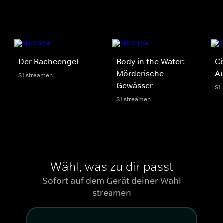
Der Racheengel
Body in the Water:
Ci
Mörderische
Au
S1 streamen
Gewässer
S1
S1 streamen
Wähl, was zu dir passt
Sofort auf dem Gerät deiner Wahl
streamen