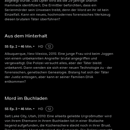
abgelegt wurde. Das Opfer wird als die 29-jährige Sharon
Hammack identifiziert. Die Ermittler befürchten, dass ein
Serienmörder sein Unwesen treibt, denn der Mord an ihr ist kein
Einzelfall. Kann ein neues, hochmodernes forensisches Werkzeug
diesen brutalen Täter überführen?
Aus dem Hinterhalt
S
5
Ep.
2
•
46
Min.
•
HD
12
Albuquerque, New Mexico, 2015: Eine junge Frau wird beim Joggen
von einem unbekannten Angreifer brutal angegriffen und
vergewaltigt. Die Polizei versucht alles, aber der Täter bleibt
unbekannt. Dann wenden sie sich einer neuen Technologie zu - der
forensischen, genetischen Genealogie. Bislang hat sich der Täter
der Justiz entzogen, aber kann er seiner Familien-DNA
entkommen?
Mord im Buchladen
S
5
Ep.
3
•
46
Min.
•
HD
12
Salt Lake City, Utah, 2010: Eine allseits geliebte Urgroßmutter wird
von ihrem Ehemann in ihrem Buchladen tot in einer Blutlache
liegend aufgefunden, die Küchenschere steckt noch in ihrer Brust.