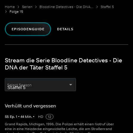
Home
Serien
Bloodline Detectives - Die DNA der Täter
Staffel 5
Folge 15
EPISODENGUIDE
DETAILS
Stream die Serie Bloodline Detectives - Die
DNA der Täter Staffel 5
Select Season
Verhüllt und vergessen
S
5
Ep.
1
•
44
Min.
•
HD
12
Grand Rapids, Michigan, 1996. Die Polizei erhält einen Notruf über
eine in eine Heizdecke eingewickelte Leiche, die am Straßenrand