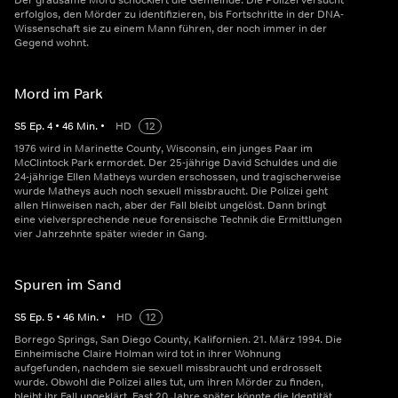
Der grausame Mord schockiert die Gemeinde. Die Polizei versucht
erfolglos, den Mörder zu identifizieren, bis Fortschritte in der DNA-
Wissenschaft sie zu einem Mann führen, der noch immer in der
Gegend wohnt.
Mord im Park
S
5
Ep.
4
•
46
Min.
•
HD
12
1976 wird in Marinette County, Wisconsin, ein junges Paar im
McClintock Park ermordet. Der 25-jährige David Schuldes und die
24-jährige Ellen Matheys wurden erschossen, und tragischerweise
wurde Matheys auch noch sexuell missbraucht. Die Polizei geht
allen Hinweisen nach, aber der Fall bleibt ungelöst. Dann bringt
eine vielversprechende neue forensische Technik die Ermittlungen
vier Jahrzehnte später wieder in Gang.
Spuren im Sand
S
5
Ep.
5
•
46
Min.
•
HD
12
Borrego Springs, San Diego County, Kalifornien. 21. März 1994. Die
Einheimische Claire Holman wird tot in ihrer Wohnung
aufgefunden, nachdem sie sexuell missbraucht und erdrosselt
wurde. Obwohl die Polizei alles tut, um ihren Mörder zu finden,
bleibt ihr Fall ungeklärt. Fast 20 Jahre später könnte die Identität