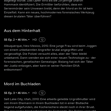
abgelegt wurde. Das Opfer wird als die 29-jährige Sharon
Hammack identifiziert. Die Ermittler befürchten, dass ein
Serienmörder sein Unwesen treibt, denn der Mord an ihr ist kein
Einzelfall. Kann ein neues, hochmodernes forensisches Werkzeug
diesen brutalen Täter überführen?
Aus dem Hinterhalt
S
5
Ep.
2
•
46
Min.
•
HD
12
Albuquerque, New Mexico, 2015: Eine junge Frau wird beim Joggen
von einem unbekannten Angreifer brutal angegriffen und
vergewaltigt. Die Polizei versucht alles, aber der Täter bleibt
unbekannt. Dann wenden sie sich einer neuen Technologie zu - der
forensischen, genetischen Genealogie. Bislang hat sich der Täter
der Justiz entzogen, aber kann er seiner Familien-DNA
entkommen?
Mord im Buchladen
S
5
Ep.
3
•
46
Min.
•
HD
12
Salt Lake City, Utah, 2010: Eine allseits geliebte Urgroßmutter wird
von ihrem Ehemann in ihrem Buchladen tot in einer Blutlache
liegend aufgefunden, die Küchenschere steckt noch in ihrer Brust.