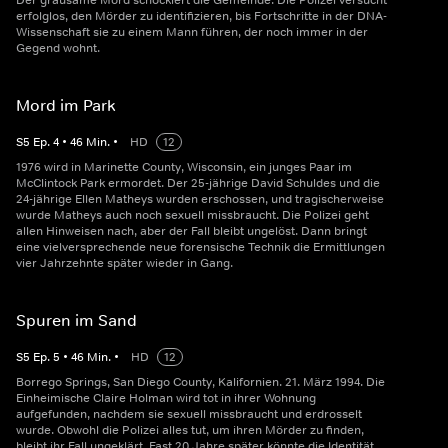
Der grausame Mord schockiert die Gemeinde. Die Polizei versucht
erfolglos, den Mörder zu identifizieren, bis Fortschritte in der DNA-
Wissenschaft sie zu einem Mann führen, der noch immer in der
Gegend wohnt.
Mord im Park
S
5
Ep.
4
•
46
Min.
•
HD
12
1976 wird in Marinette County, Wisconsin, ein junges Paar im
McClintock Park ermordet. Der 25-jährige David Schuldes und die
24-jährige Ellen Matheys wurden erschossen, und tragischerweise
wurde Matheys auch noch sexuell missbraucht. Die Polizei geht
allen Hinweisen nach, aber der Fall bleibt ungelöst. Dann bringt
eine vielversprechende neue forensische Technik die Ermittlungen
vier Jahrzehnte später wieder in Gang.
Spuren im Sand
S
5
Ep.
5
•
46
Min.
•
HD
12
Borrego Springs, San Diego County, Kalifornien. 21. März 1994. Die
Einheimische Claire Holman wird tot in ihrer Wohnung
aufgefunden, nachdem sie sexuell missbraucht und erdrosselt
wurde. Obwohl die Polizei alles tut, um ihren Mörder zu finden,
bleibt ihr Fall ungeklärt. Fast 20 Jahre später könnte die Identität