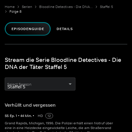
Home
Serien
Bloodline Detectives - Die DNA der Täter
Staffel 5
Folge 8
EPISODENGUIDE
DETAILS
Stream die Serie Bloodline Detectives - Die
DNA der Täter Staffel 5
Select Season
Verhüllt und vergessen
S
5
Ep.
1
•
44
Min.
•
HD
12
Grand Rapids, Michigan, 1996. Die Polizei erhält einen Notruf über
eine in eine Heizdecke eingewickelte Leiche, die am Straßenrand