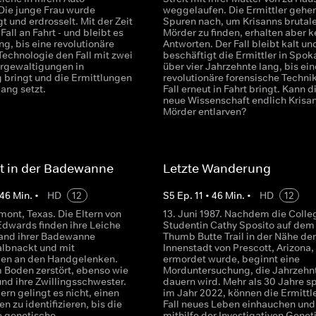
Die junge Frau wurde
weggelaufen. Die Ermittler gehen
t und erdrosselt. Mit der Zeit
Spuren nach, um Krisanns brutal
 Fall an Fahrt - und bleibt es
Mörder zu finden, erhalten aber k
ng, bis eine revolutionäre
Antworten. Der Fall bleibt kalt un
echnologie den Fall mit zwei
beschäftigt die Ermittler in Spok
rgewaltigungen in
über vier Jahrzehnte lang, bis ein
 bringt und die Ermittlungen
revolutionäre forensische Techni
ang setzt.
Fall erneut in Fahrt bringt. Kann d
neue Wissenschaft endlich Krisa
Mörder entlarven?
t in der Badewanne
Letzte Wanderung
46
Min.
•
HD
12
S
5
Ep.
11
•
46
Min.
•
HD
12
mont, Texas. Die Eltern von
13. Juni 1987. Nachdem die Colle
Edwards finden ihre Leiche
Studentin Cathy Sposito auf dem
and ihrer Badewanne
Thumb Butte Trail in der Nähe der
halbnackt und mit
Innenstadt von Prescott, Arizona,
en an den Handgelenken.
ermordet wurde, beginnt eine
m Boden zerstört, ebenso wie
Morduntersuchung, die Jahrzehn
und ihre Zwillingsschwester.
dauern wird. Mehr als 30 Jahre sp
ern gelingt es nicht, einen
im Jahr 2022, können die Ermittl
n zu identifizieren, bis die
Fall neues Leben einhauchen und
e genetische
mithilfe der Investigativen Genet