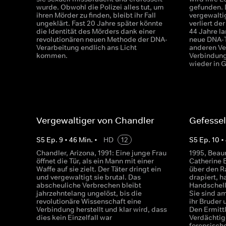
wurde. Obwohl die Polizei alles tut, um
gefunden. 
ihren Mörder zu finden, bleibt ihr Fall
vergewaltig
ungeklärt. Fast 20 Jahre später könnte
verliert der
die Identität des Mörders dank einer
44 Jahre la
revolutionären neuen Methode der DNA-
neue DNA-T
Verarbeitung endlich ans Licht
anderen Ve
kommen.
Verbindung
wieder in G
Vergewaltiger von Chandler
Gefessel
S
5
Ep.
9
•
46
Min.
•
HD
12
S
5
Ep.
10
•
Chandler, Arizona, 1991: Eine junge Frau
1995, Beau
öffnet die Tür, als ein Mann mit einer
Catherine 
Waffe auf sie zielt. Der Täter dringt ein
über den R
und vergewaltigt sie brutal. Das
drapiert, 
abscheuliche Verbrechen bleibt
Handschell
jahrzehntelang ungelöst, bis die
Sie sind a
revolutionäre Wissenschaft eine
ihr Bruder 
Verbindung herstellt und klar wird, dass
Den Ermittl
dies kein Einzelfall war
Verdächtige
forensisch