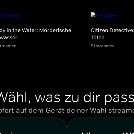
dy in the Water: Mörderische
Citizen Detective
wässer
Toten
streamen
S1 streamen
Wähl, was zu dir pass
ofort auf dem Gerät deiner Wahl stream