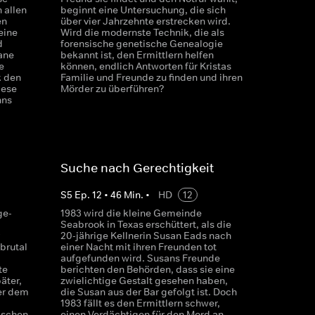
 allen
beginnt eine Untersuchung, die sich
en
über vier Jahrzehnte erstrecken wird.
eine
Wird die modernste Technik, die als
d
forensische genetische Genealogie
ane
bekannt ist, den Ermittlern helfen
e
können, endlich Antworten für Kristas
k den
Familie und Freunde zu finden und ihren
iese
Mörder zu überführen?
nns
Suche nach Gerechtigkeit
S
5
Ep.
12
•
46
Min.
•
HD
12
ge-
1983 wird die kleine Gemeinde
Seabrook in Texas erschüttert, als die
20-jährige Kellnerin Susan Eads nach
 brutal
einer Nacht mit ihren Freunden tot
aufgefunden wird. Susans Freunde
te
berichten den Behörden, dass sie eine
äter,
zwielichtige Gestalt gesehen haben,
er dem
die Susan aus der Bar gefolgt ist. Doch
1983 fällt es den Ermittlern schwer,
ischen
einen Verdächtigen für den Mord an