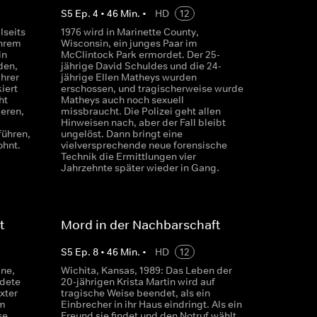
S
5
Ep.
4
•
46
Min.
•
HD
12
lseits
1976 wird in Marinette County,
ihrem
Wisconsin, ein junges Paar im
in
McClintock Park ermordet. Der 25-
den,
jährige David Schuldes und die 24-
ihrer
jährige Ellen Matheys wurden
iert
erschossen, und tragischerweise wurde
ht
Matheys auch noch sexuell
ieren,
missbraucht. Die Polizei geht allen
Hinweisen nach, aber der Fall bleibt
führen,
ungelöst. Dann bringt eine
ohnt.
vielversprechende neue forensische
Technik die Ermittlungen vier
Jahrzehnte später wieder in Gang.
t
Mord in der Nachbarschaft
S
5
Ep.
8
•
46
Min.
•
HD
12
ane,
Wichita, Kansas, 1989: Das Leben der
idete
20-jährigen Krista Martin wird auf
xter
tragische Weise beendet, als ein
em
Einbrecher in ihr Haus eindringt. Als ein
se
Freund sie findet und den Notruf wählt,