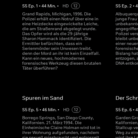
S
5
Ep.
1
•
44
Min.
•
HD
12
S
5
Ep.
2
•
Grand Rapids, Michigan, 1996. Die
Albuquerqu
Polizei erhält einen Notruf über eine in
junge Frau
eine Heizdecke eingewickelte Leiche,
unbekannte
die am Straßenrand abgelegt wurde.
angegriffe
Das Opfer wird als die 29-jährige
Polizei ver
Sharon Hammack identifiziert. Die
bleibt unb
Ermittler befürchten, dass ein
einer neuen
Serienmörder sein Unwesen treibt,
forensisch
denn der Mord an ihr ist kein Einzelfall.
Bislang hat
Kann ein neues, hochmodernes
entzogen, a
forensisches Werkzeug diesen brutalen
DNA entk
Täter überführen?
Spuren im Sand
Der Sch
S
5
Ep.
5
•
46
Min.
•
HD
12
S
5
Ep.
6
•
Borrego Springs, San Diego County,
Garden Gro
Kalifornien. 21. März 1994. Die
Kalifornien
Einheimische Claire Holman wird tot in
Stallcup ve
ihrer Wohnung aufgefunden, nachdem
Weg zu eine
sie sexuell missbraucht und erdrosselt
wird ihre L