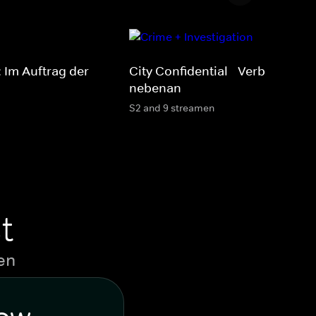
: Im Auftrag der
City Confidential - Verbrechen
nebenan
S2 and 9 streamen
t
en