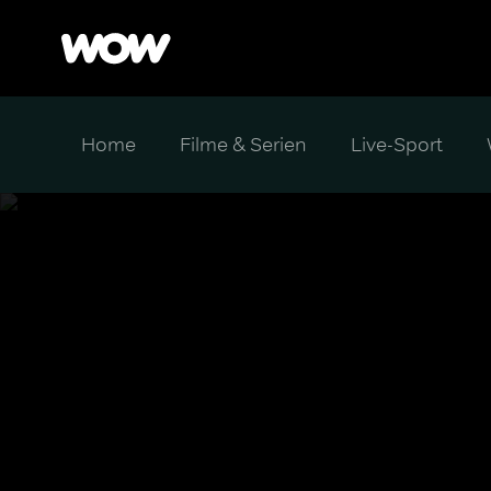
Home
Filme & Serien
Live-Sport