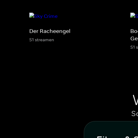
Der Racheengel
Bo
Ge
S1 streamen
S1 
S