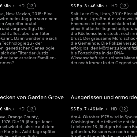
46
Min.
•
HD
12
S
5
Ep.
3
•
46
Min.
•
HD
12
e, New Mexico, 2015: Eine
Salt Lake City, Utah, 2010: Eine al
 wird beim Joggen von einem
geliebte Urgroßmutter wird von 
n Angreifer brutal
Ehemann in ihrem Buchladen tot 
n und vergewaltigt. Die
einer Blutlache liegend aufgefun
sucht alles, aber der Täter
die Küchenschere steckt noch in 
ekannt. Dann wenden sie sich
Brust. Der grausame Mord schock
 Technologie zu - der
die Gemeinde. Die Polizei versuc
en, genetischen Genealogie.
erfolglos, den Mörder zu identifiz
 sich der Täter der Justiz
bis Fortschritte in der DNA-
ber kann er seiner Familien-
Wissenschaft sie zu einem Mann 
ommen?
der noch immer in der Gegend w
recken von Garden Grove
Ausgerissen und ermorde
46
Min.
•
HD
12
S
5
Ep.
7
•
46
Min.
•
HD
12
ve, Orange County,
Am 4. Oktober 1978 wird in Spok
, 1976. Die 19-jährige Janet
Washington, die teilweise entkle
rschwindet, als sie auf dem
Leiche der 16-jährigen Krisann Ba
r Party ist. Acht Tage später
gefunden. Krisann war nach ein
eiche in ihrem Auto
Streit mit ihrer Mutter von zu Hau