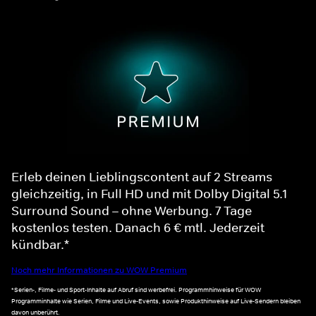
Erleb deinen Lieblingscontent auf 2 Streams
gleichzeitig, in Full HD und mit Dolby Digital 5.1
Surround Sound – ohne Werbung. 7 Tage
kostenlos testen. Danach 6 € mtl. Jederzeit
kündbar.*
Noch mehr Informationen zu WOW Premium
*Serien-, Filme- und Sport-Inhalte auf Abruf sind werbefrei. Programmhinweise für WOW
Programminhalte wie Serien, Filme und Live-Events, sowie Produkthinweise auf Live-Sendern bleiben
davon unberührt.