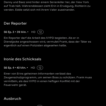
Danny und Baez sind hinter einem Serienkiller her, der New York
auf Trab hält. Währenddessen zieht Erin in Erwägung, Richterin zu
werden. Eddie setzt sich mit ihrem Vater auseinander.
Der Reporter
S
6
Ep.
3
•
39
Min.
•
HD
12
Ein Reporter darf die Arbeit des NYPD begleiten. Als er in
Dienstjacke angeschossen wird, vermutet Frank, dass der Täter es
eigentlich auf einen Polizisten abgesehen hatte.
Ironie des Schicksals
S
6
Ep.
4
•
40
Min.
•
HD
12
Einer von Erins geheimen Informanten verlässt das
Zeugenschutzprogramm, um seinen Boss zu schützen. Frank muss
vermitteln, als das NYPD in einen heftigen Konflikt mit der
Feuerwehr gerät.
Ausbruch