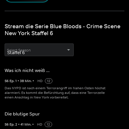
Stream die Serie Blue Bloods - Crime Scene
New York Staffel 6
Select Season
Was ich nicht weiß ...
S
6
Ep.
1
•
38
Min.
•
HD
12
Das NYPD ist nach einem Terrorangriff im Nahen Osten höchst
alarmiert. Es kommt die Befürchtung auf, dass eine Terrorzelle
einen Anschlag in New York vorbereitet.
Die blutige Spur
S
6
Ep.
2
•
41
Min.
•
HD
12