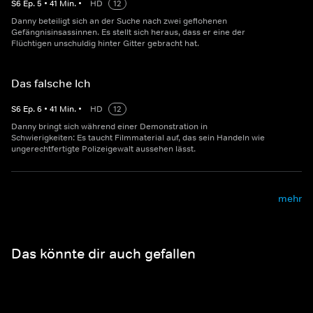
S
6
Ep.
5
•
41
Min.
•
HD
12
Danny beteiligt sich an der Suche nach zwei geflohenen
Gefängnisinsassinnen. Es stellt sich heraus, dass er eine der
Flüchtigen unschuldig hinter Gitter gebracht hat.
Das falsche Ich
S
6
Ep.
6
•
41
Min.
•
HD
12
Danny bringt sich während einer Demonstration in
Schwierigkeiten: Es taucht Filmmaterial auf, das sein Handeln wie
ungerechtfertigte Polizeigewalt aussehen lässt.
mehr
Das könnte dir auch gefallen