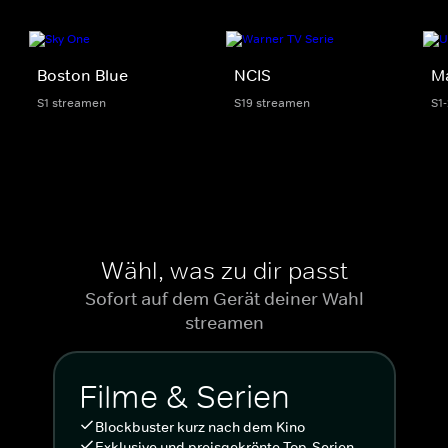
Boston Blue
NCIS
M
S1 streamen
S19 streamen
S1
Wähl, was zu dir passt
Sofort auf dem Gerät deiner Wahl
streamen
Filme & Serien
Blockbuster kurz nach dem Kino
Exklusive und preisgekrönte Top-Serien