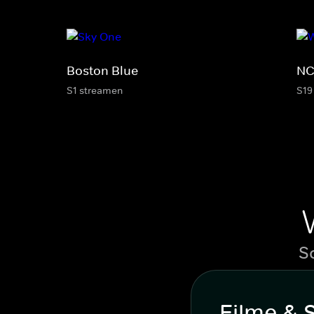
Boston Blue
NC
S1 streamen
S19
S
Filme & 