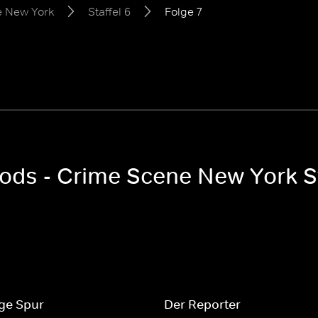
e New York
Staffel 6
Folge 7
oods - Crime Scene New York St
ige Spur
Der Reporter