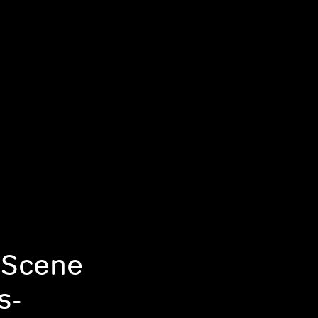
 Scene
s-