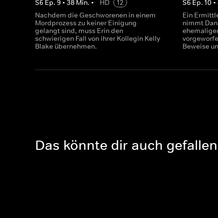
S
6
Ep.
9
•
38
Min.
•
HD
12
S
6
Ep.
10
•
Nachdem die Geschworenen in einem
Ein Ermittl
Mordprozess zu keiner Einigung
nimmt Dann
gelangt sind, muss Erin den
ehemaligen
schwierigen Fall von ihrer Kollegin Kelly
vorgeworfe
Blake übernehmen.
Beweise un
Das könnte dir auch gefallen