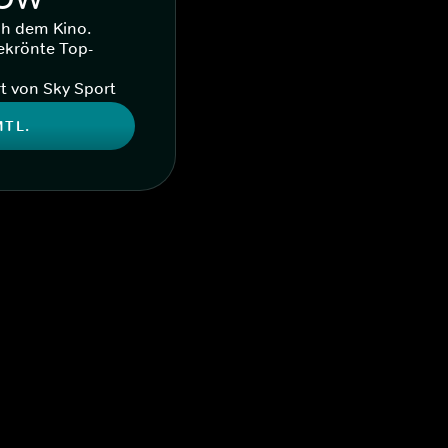
ch dem Kino.
ekrönte Top-
t von Sky Sport
MTL.