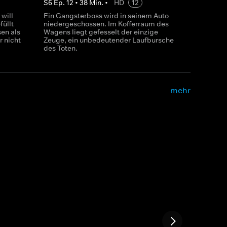
S
6
Ep.
12
•
38
Min.
•
HD
12
will
Ein Gangsterboss wird in seinem Auto
füllt
niedergeschossen. Im Kofferraum des
en als
Wagens liegt gefesselt der einzige
 nicht
Zeuge, ein unbedeutender Laufbursche
des Toten.
mehr