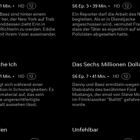
1
Min.
•
HD
12
S
6
Ep.
3
•
39
Min.
•
HD
12
Baez sind hinter einem
Ein Reporter darf die Arbeit des
r her, der New York auf Trab
begleiten. Als er in Dienstjacke
nddessen zieht Erin in
angeschossen wird, vermutet Fra
Richterin zu werden. Eddie
dass der Täter es eigentlich auf e
mit ihrem Vater auseinander.
Polizisten abgesehen hatte.
che Ich
Das Sechs-Millionen-Doll
1
Min.
•
HD
12
S
6
Ep.
7
•
41
Min.
•
HD
12
gt sich während einer
Danny und Baez ermitteln wegen
ion in Schwierigkeiten: Es
Diebstahls des berühmten Ford
material auf, das sein
Mustangs, der einst von Steve 
e ungerechtfertigte
im Filmklassiker "Bullitt" gefahr
alt aussehen lässt.
wurde.
den
Unfehlbar