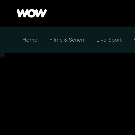
Home
Filme & Serien
Live-Sport