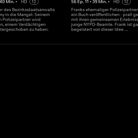
40
Min.
•
HD
12
S
6
Ep.
11
•
39
Min.
•
HD
12
er des Bezirksstaatsanwalts
Franks ehemaliger Polizeipartner 
y in die Mangel: Seinem
ein Buch veröffentlichen - prall ge
 Polizeipartner wird
mit ihren gemeinsamen Erlebniss
n, einem Verdächtigen
junge NYPD-Beamte. Frank ist gar
tergeschoben zu haben.
begeistert von dieser Idee ...