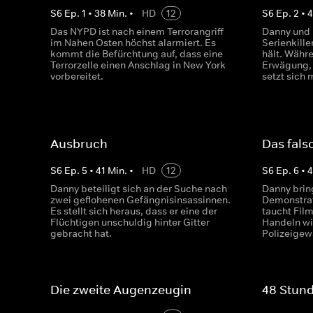
S
6
Ep.
1
•
38
Min.
•
HD
12
S
6
Ep.
2
•
4
Das NYPD ist nach einem Terrorangriff
Danny und 
im Nahen Osten höchst alarmiert. Es
Serienkille
kommt die Befürchtung auf, dass eine
hält. Währe
Terrorzelle einen Anschlag in New York
Erwägung, 
vorbereitet.
setzt sich 
Ausbruch
Das fals
S
6
Ep.
5
•
41
Min.
•
HD
12
S
6
Ep.
6
•
4
Danny beteiligt sich an der Suche nach
Danny brin
zwei geflohenen Gefängnisinsassinnen.
Demonstrat
Es stellt sich heraus, dass er eine der
taucht Film
Flüchtigen unschuldig hinter Gitter
Handeln wi
gebracht hat.
Polizeigew
Die zweite Augenzeugin
48 Stun