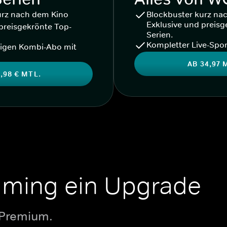
urz nach dem Kino
Blockbuster kurz na
Exklusive und preisg
preisgekrönte Top-
Serien.
Kompletter Live-Spor
igen Kombi-Abo mit
AB 34,97 
,98 € MTL.
aming ein Upgrade
 Premium.