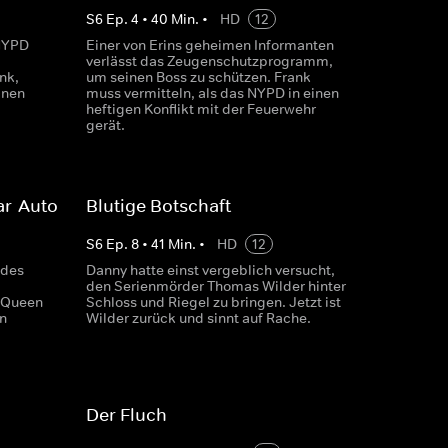
S
6
Ep.
4
•
40
Min.
•
HD
12
 NYPD
Einer von Erins geheimen Informanten
verlässt das Zeugenschutzprogramm,
nk,
um seinen Boss zu schützen. Frank
inen
muss vermitteln, als das NYPD in einen
heftigen Konflikt mit der Feuerwehr
gerät.
ar-Auto
Blutige Botschaft
S
6
Ep.
8
•
41
Min.
•
HD
12
 des
Danny hatte einst vergeblich versucht,
den Serienmörder Thomas Wilder hinter
McQueen
Schloss und Riegel zu bringen. Jetzt ist
en
Wilder zurück und sinnt auf Rache.
Der Fluch