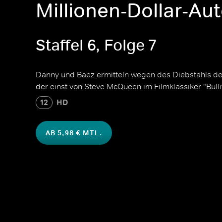
Millionen-Dollar-Au
Staffel 6, Folge 7
Danny und Baez ermitteln wegen des Diebstahls d
der einst von Steve McQueen im Filmklassiker "Bulli
12
HD
AB 5,98 € MTL.