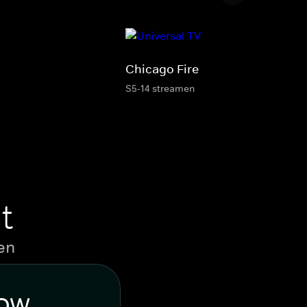
Chicago Fire
S5-14 streamen
t
en
WOW