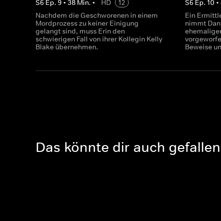
S
6
Ep.
9
•
38
Min.
•
HD
12
S
6
Ep.
10
•
Nachdem die Geschworenen in einem
Ein Ermittl
Mordprozess zu keiner Einigung
nimmt Dann
gelangt sind, muss Erin den
ehemaligen
schwierigen Fall von ihrer Kollegin Kelly
vorgeworfe
Blake übernehmen.
Beweise un
Das könnte dir auch gefallen