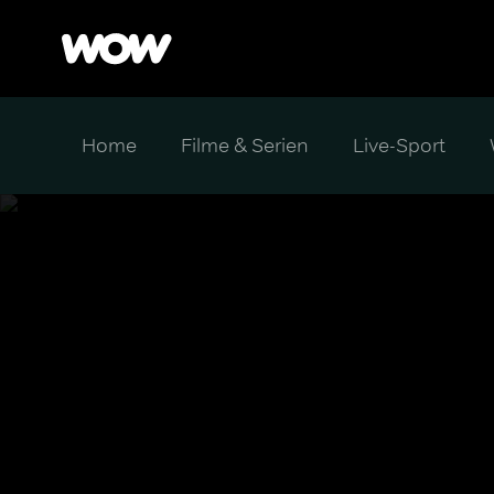
Home
Filme & Serien
Live-Sport