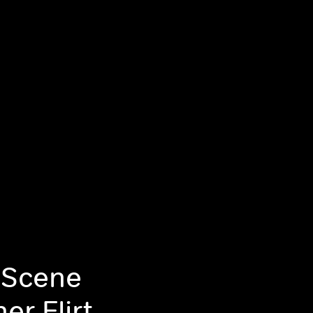
 Scene
er Flirt