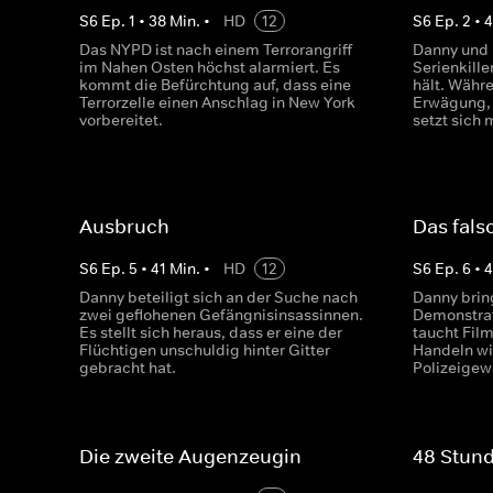
S
6
Ep.
1
•
38
Min.
•
HD
12
S
6
Ep.
2
•
4
Das NYPD ist nach einem Terrorangriff
Danny und 
im Nahen Osten höchst alarmiert. Es
Serienkille
kommt die Befürchtung auf, dass eine
hält. Währe
Terrorzelle einen Anschlag in New York
Erwägung, 
vorbereitet.
setzt sich 
Ausbruch
Das fals
S
6
Ep.
5
•
41
Min.
•
HD
12
S
6
Ep.
6
•
4
Danny beteiligt sich an der Suche nach
Danny brin
zwei geflohenen Gefängnisinsassinnen.
Demonstrat
Es stellt sich heraus, dass er eine der
taucht Film
Flüchtigen unschuldig hinter Gitter
Handeln wi
gebracht hat.
Polizeigew
Die zweite Augenzeugin
48 Stun