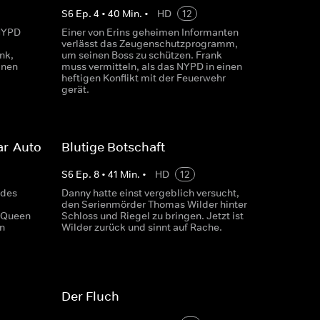
S
6
Ep.
4
•
40
Min.
•
HD
12
 NYPD
Einer von Erins geheimen Informanten
verlässt das Zeugenschutzprogramm,
nk,
um seinen Boss zu schützen. Frank
inen
muss vermitteln, als das NYPD in einen
heftigen Konflikt mit der Feuerwehr
gerät.
ar-Auto
Blutige Botschaft
S
6
Ep.
8
•
41
Min.
•
HD
12
 des
Danny hatte einst vergeblich versucht,
den Serienmörder Thomas Wilder hinter
McQueen
Schloss und Riegel zu bringen. Jetzt ist
en
Wilder zurück und sinnt auf Rache.
Der Fluch