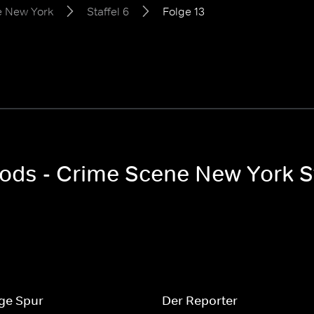
e New York
Staffel 6
Folge 13
oods - Crime Scene New York St
ige Spur
Der Reporter