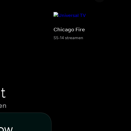
Chicago Fire
S5-14 streamen
t
en
WOW