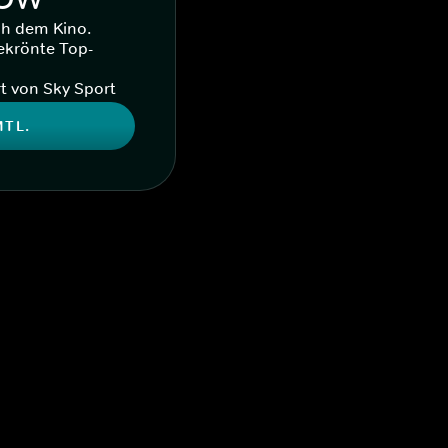
ch dem Kino.
ekrönte Top-
t von Sky Sport
MTL.