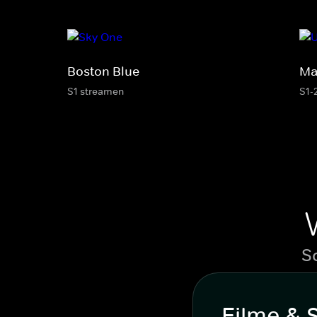
Boston Blue
Ma
S1 streamen
S1-
S
Filme & 