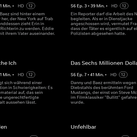
1
Min.
•
HD
12
S
6
Ep.
3
•
39
Min.
•
HD
12
Baez sind hinter einem
Ein Reporter darf die Arbeit des
r her, der New York auf Trab
begleiten. Als er in Dienstjacke
nddessen zieht Erin in
angeschossen wird, vermutet Fra
Richterin zu werden. Eddie
dass der Täter es eigentlich auf e
mit ihrem Vater auseinander.
Polizisten abgesehen hatte.
che Ich
Das Sechs-Millionen-Doll
1
Min.
•
HD
12
S
6
Ep.
7
•
41
Min.
•
HD
12
gt sich während einer
Danny und Baez ermitteln wegen
ion in Schwierigkeiten: Es
Diebstahls des berühmten Ford
material auf, das sein
Mustangs, der einst von Steve 
e ungerechtfertigte
im Filmklassiker "Bullitt" gefahr
alt aussehen lässt.
wurde.
den
Unfehlbar