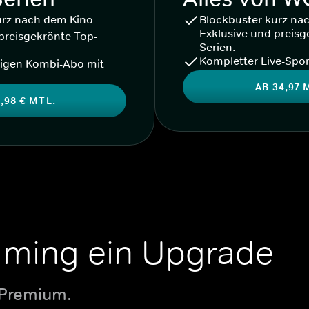
urz nach dem Kino
Blockbuster kurz na
Exklusive und preisg
preisgekrönte Top-
Serien.
Kompletter Live-Spor
igen Kombi-Abo mit
AB 34,97 
,98 € MTL.
aming ein Upgrade
 Premium.