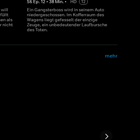
S
6
Ep.
12
•
38
Min.
•
HD
12
will
Ein Gangsterboss wird in seinem Auto
füllt
niedergeschossen. Im Kofferraum des
en als
Wagens liegt gefesselt der einzige
 nicht
Zeuge, ein unbedeutender Laufbursche
des Toten.
mehr