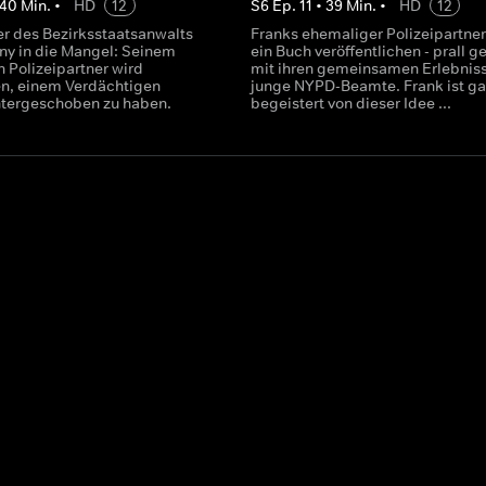
40
Min.
•
HD
12
S
6
Ep.
11
•
39
Min.
•
HD
12
er des Bezirksstaatsanwalts
Franks ehemaliger Polizeipartner 
y in die Mangel: Seinem
ein Buch veröffentlichen - prall ge
 Polizeipartner wird
mit ihren gemeinsamen Erlebniss
n, einem Verdächtigen
junge NYPD-Beamte. Frank ist gar
tergeschoben zu haben.
begeistert von dieser Idee ...