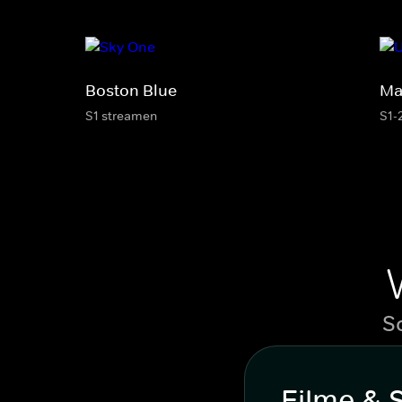
Boston Blue
Ma
S1 streamen
S1-
S
Filme & 