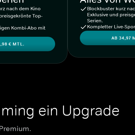
urz nach dem Kino
Blockbuster kurz na
Exklusive und preisg
preisgekrönte Top-
Serien.
Kompletter Live-Spor
igen Kombi-Abo mit
AB 34,97 
,98 € MTL.
aming ein Upgrade
 Premium.