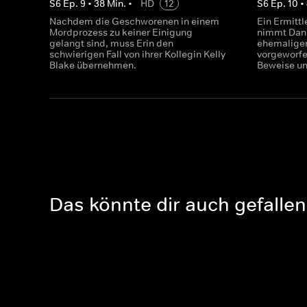
S
6
Ep.
9
•
38
Min.
•
HD
12
S
6
Ep.
10
•
Nachdem die Geschworenen in einem
Ein Ermittl
Mordprozess zu keiner Einigung
nimmt Dann
gelangt sind, muss Erin den
ehemaligen
schwierigen Fall von ihrer Kollegin Kelly
vorgeworfe
Blake übernehmen.
Beweise un
Das könnte dir auch gefallen