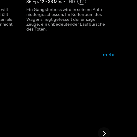
S
6
Ep.
12
•
38
Min.
•
HD
12
will
Ein Gangsterboss wird in seinem Auto
füllt
niedergeschossen. Im Kofferraum des
en als
Wagens liegt gefesselt der einzige
 nicht
Zeuge, ein unbedeutender Laufbursche
des Toten.
mehr