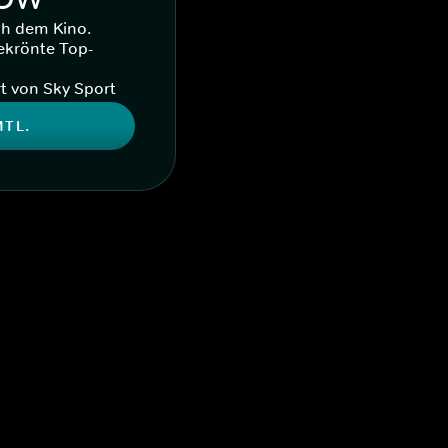
ch dem Kino.
ekrönte Top-
t von Sky Sport
MTL.