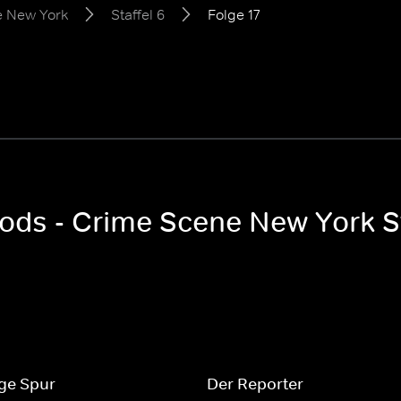
e New York
Staffel 6
Folge 17
oods - Crime Scene New York St
ige Spur
Der Reporter