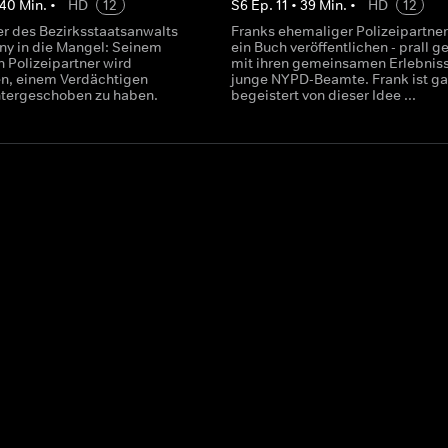
40
Min.
•
HD
12
S
6
Ep.
11
•
39
Min.
•
HD
12
er des Bezirksstaatsanwalts
Franks ehemaliger Polizeipartner 
y in die Mangel: Seinem
ein Buch veröffentlichen - prall ge
 Polizeipartner wird
mit ihren gemeinsamen Erlebniss
n, einem Verdächtigen
junge NYPD-Beamte. Frank ist gar
tergeschoben zu haben.
begeistert von dieser Idee ...