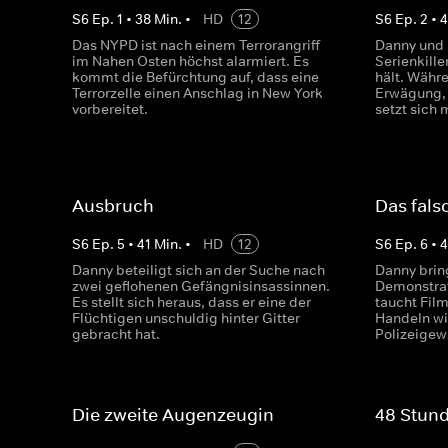
S
6
Ep.
1
•
38
Min.
•
HD
12
S
6
Ep.
2
•
4
Das NYPD ist nach einem Terrorangriff
Danny und 
im Nahen Osten höchst alarmiert. Es
Serienkille
kommt die Befürchtung auf, dass eine
hält. Währe
Terrorzelle einen Anschlag in New York
Erwägung, 
vorbereitet.
setzt sich 
Ausbruch
Das fals
S
6
Ep.
5
•
41
Min.
•
HD
12
S
6
Ep.
6
•
4
Danny beteiligt sich an der Suche nach
Danny brin
zwei geflohenen Gefängnisinsassinnen.
Demonstrat
Es stellt sich heraus, dass er eine der
taucht Film
Flüchtigen unschuldig hinter Gitter
Handeln wi
gebracht hat.
Polizeigew
Die zweite Augenzeugin
48 Stun