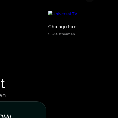
Chicago Fire
S5-14 streamen
t
en
WOW