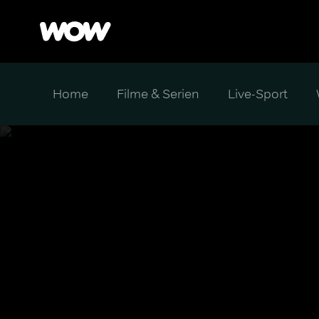
Home
Filme & Serien
Live-Sport