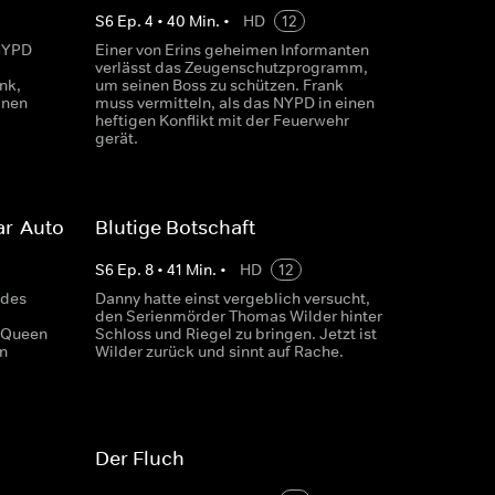
S
6
Ep.
4
•
40
Min.
•
HD
12
 NYPD
Einer von Erins geheimen Informanten
verlässt das Zeugenschutzprogramm,
nk,
um seinen Boss zu schützen. Frank
inen
muss vermitteln, als das NYPD in einen
heftigen Konflikt mit der Feuerwehr
gerät.
ar-Auto
Blutige Botschaft
S
6
Ep.
8
•
41
Min.
•
HD
12
 des
Danny hatte einst vergeblich versucht,
den Serienmörder Thomas Wilder hinter
McQueen
Schloss und Riegel zu bringen. Jetzt ist
en
Wilder zurück und sinnt auf Rache.
Der Fluch