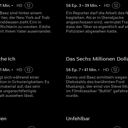
1
Min.
•
HD
12
S
6
Ep.
3
•
39
Min.
•
HD
12
Baez sind hinter einem
Ein Reporter darf die Arbeit des
r her, der New York auf Trab
begleiten. Als er in Dienstjacke
nddessen zieht Erin in
angeschossen wird, vermutet Fra
Richterin zu werden. Eddie
dass der Täter es eigentlich auf e
mit ihrem Vater auseinander.
Polizisten abgesehen hatte.
che Ich
Das Sechs-Millionen-Doll
1
Min.
•
HD
12
S
6
Ep.
7
•
41
Min.
•
HD
12
gt sich während einer
Danny und Baez ermitteln wegen
ion in Schwierigkeiten: Es
Diebstahls des berühmten Ford
material auf, das sein
Mustangs, der einst von Steve 
e ungerechtfertigte
im Filmklassiker "Bullitt" gefahr
alt aussehen lässt.
wurde.
den
Unfehlbar