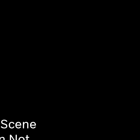
 Scene
n Not