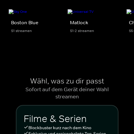
Boston Blue
Matlock
Ch
S1 streamen
S1-2 streamen
S5
Wähl, was zu dir passt
Sofort auf dem Gerät deiner Wahl
streamen
Filme & Serien
Blockbuster kurz nach dem Kino
Exklusive und preisgekrönte Top-Serien