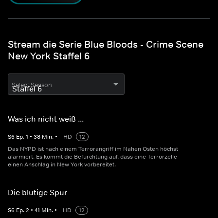
Stream die Serie Blue Bloods - Crime Scene
New York Staffel 6
Select Season
Was ich nicht weiß ...
S
6
Ep.
1
•
38
Min.
•
HD
12
Das NYPD ist nach einem Terrorangriff im Nahen Osten höchst
alarmiert. Es kommt die Befürchtung auf, dass eine Terrorzelle
einen Anschlag in New York vorbereitet.
Die blutige Spur
S
6
Ep.
2
•
41
Min.
•
HD
12