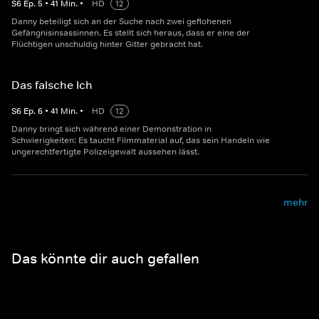
S
6
Ep.
5
•
41
Min.
•
HD
12
Danny beteiligt sich an der Suche nach zwei geflohenen
Gefängnisinsassinnen. Es stellt sich heraus, dass er eine der
Flüchtigen unschuldig hinter Gitter gebracht hat.
Das falsche Ich
S
6
Ep.
6
•
41
Min.
•
HD
12
Danny bringt sich während einer Demonstration in
Schwierigkeiten: Es taucht Filmmaterial auf, das sein Handeln wie
ungerechtfertigte Polizeigewalt aussehen lässt.
mehr
Das könnte dir auch gefallen