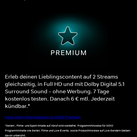
Erleb deinen Lieblingscontent auf 2 Streams
gleichzeitig, in Full HD und mit Dolby Digital 5.1
Surround Sound – ohne Werbung. 7 Tage
kostenlos testen. Danach 6 € mtl. Jederzeit
kündbar.*
Noch mehr Informationen zu WOW Premium
*Serien-, Filme- und Sport-Inhalte auf Abruf sind werbefrei. Programmhinweise für WOW
Programminhalte wie Serien, Filme und Live-Events, sowie Produkthinweise auf Live-Sendern bleiben
davon unberührt.