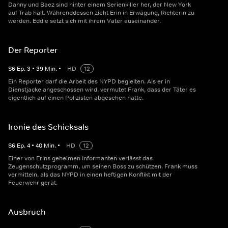
Danny und Baez sind hinter einem Serienkiller her, der New York
auf Trab hält. Währenddessen zieht Erin in Erwägung, Richterin zu
werden. Eddie setzt sich mit ihrem Vater auseinander.
Der Reporter
S
6
Ep.
3
•
39
Min.
•
HD
12
Ein Reporter darf die Arbeit des NYPD begleiten. Als er in
Dienstjacke angeschossen wird, vermutet Frank, dass der Täter es
eigentlich auf einen Polizisten abgesehen hatte.
Ironie des Schicksals
S
6
Ep.
4
•
40
Min.
•
HD
12
Einer von Erins geheimen Informanten verlässt das
Zeugenschutzprogramm, um seinen Boss zu schützen. Frank muss
vermitteln, als das NYPD in einen heftigen Konflikt mit der
Feuerwehr gerät.
Ausbruch