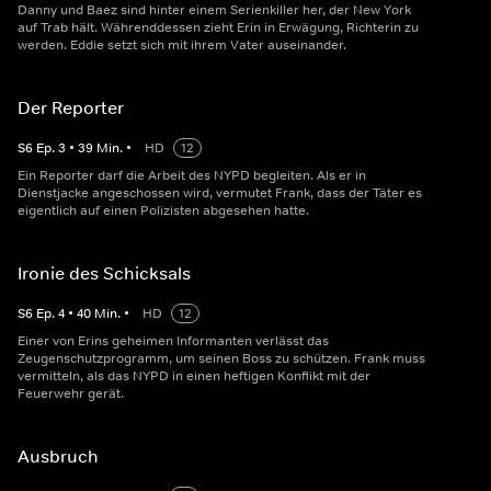
Danny und Baez sind hinter einem Serienkiller her, der New York
auf Trab hält. Währenddessen zieht Erin in Erwägung, Richterin zu
werden. Eddie setzt sich mit ihrem Vater auseinander.
Der Reporter
S
6
Ep.
3
•
39
Min.
•
HD
12
Ein Reporter darf die Arbeit des NYPD begleiten. Als er in
Dienstjacke angeschossen wird, vermutet Frank, dass der Täter es
eigentlich auf einen Polizisten abgesehen hatte.
Ironie des Schicksals
S
6
Ep.
4
•
40
Min.
•
HD
12
Einer von Erins geheimen Informanten verlässt das
Zeugenschutzprogramm, um seinen Boss zu schützen. Frank muss
vermitteln, als das NYPD in einen heftigen Konflikt mit der
Feuerwehr gerät.
Ausbruch