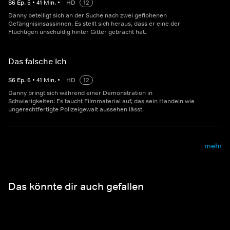
S
6
Ep.
5
•
41
Min.
•
HD
12
Danny beteiligt sich an der Suche nach zwei geflohenen
Gefängnisinsassinnen. Es stellt sich heraus, dass er eine der
Flüchtigen unschuldig hinter Gitter gebracht hat.
Das falsche Ich
S
6
Ep.
6
•
41
Min.
•
HD
12
Danny bringt sich während einer Demonstration in
Schwierigkeiten: Es taucht Filmmaterial auf, das sein Handeln wie
ungerechtfertigte Polizeigewalt aussehen lässt.
mehr
Das könnte dir auch gefallen