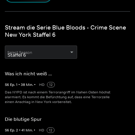
Stream die Serie Blue Bloods - Crime Scene
New York Staffel 6
Select Season
Was ich nicht weiß ...
S
6
Ep.
1
•
38
Min.
•
HD
12
Das NYPD ist nach einem Terrorangriff im Nahen Osten höchst
alarmiert. Es kommt die Befürchtung auf, dass eine Terrorzelle
einen Anschlag in New York vorbereitet.
Die blutige Spur
S
6
Ep.
2
•
41
Min.
•
HD
12