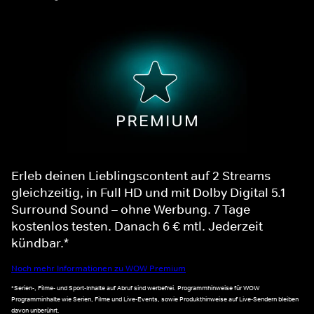
Erleb deinen Lieblingscontent auf 2 Streams
gleichzeitig, in Full HD und mit Dolby Digital 5.1
Surround Sound – ohne Werbung. 7 Tage
kostenlos testen. Danach 6 € mtl. Jederzeit
kündbar.*
Noch mehr Informationen zu WOW Premium
*Serien-, Filme- und Sport-Inhalte auf Abruf sind werbefrei. Programmhinweise für WOW
Programminhalte wie Serien, Filme und Live-Events, sowie Produkthinweise auf Live-Sendern bleiben
davon unberührt.