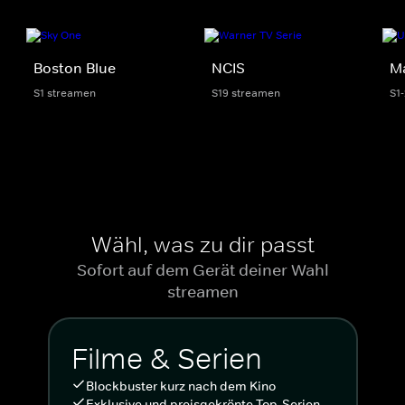
Boston Blue
NCIS
M
S1 streamen
S19 streamen
S1
Wähl, was zu dir passt
Sofort auf dem Gerät deiner Wahl
streamen
Filme & Serien
Blockbuster kurz nach dem Kino
Exklusive und preisgekrönte Top-Serien