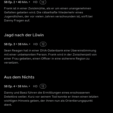
S
8
Ep.
2
•
40
Min.
•
HD
12
Frank ist in einer Zwickmühle, als er um einen unangenehmen
Gefallen gebeten wird. Die rätselhafte Wiederkehr eines
Jugendlichen, der vor vielen Jahren verschwunden ist, wirft bei
Danny Fragen auf.
Jagd nach der Löwin
S
8
Ep.
3
•
38
Min.
•
HD
12
Sean Reagan hat in einer DNA-Datenbank eine Übereinstimmung
mit einer unbekannten Person. Frank wird in der Zwischenzeit von
einer Frau gebeten, einen Officer in eine sicherere Region zu
versetzen.
Aus dem Nichts
S
8
Ep.
4
•
38
Min.
•
HD
12
Danny und Baez führen die Ermittlungen eines erschossenen
Detektivs weiter. Kurz vor seinem Tod konnte er ihnen einen letzten
wichtigen Hinweis geben, der ihnen nun als Orientierungspunkt
dient.