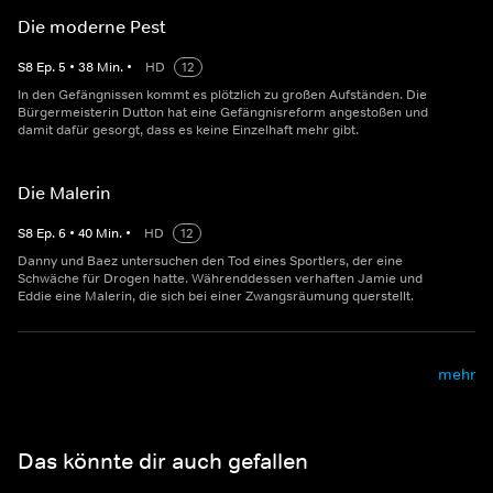
Die moderne Pest
S
8
Ep.
5
•
38
Min.
•
HD
12
In den Gefängnissen kommt es plötzlich zu großen Aufständen. Die
Bürgermeisterin Dutton hat eine Gefängnisreform angestoßen und
damit dafür gesorgt, dass es keine Einzelhaft mehr gibt.
Die Malerin
S
8
Ep.
6
•
40
Min.
•
HD
12
Danny und Baez untersuchen den Tod eines Sportlers, der eine
Schwäche für Drogen hatte. Währenddessen verhaften Jamie und
Eddie eine Malerin, die sich bei einer Zwangsräumung querstellt.
mehr
Das könnte dir auch gefallen