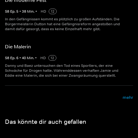
Die moderne Pest
S
8
Ep.
5
•
38
Min.
•
HD
12
In den Gefängnissen kommt es plötzlich zu großen Aufständen. Die
Bürgermeisterin Dutton hat eine Gefängnisreform angestoßen und
damit dafür gesorgt, dass es keine Einzelhaft mehr gibt.
Die Malerin
S
8
Ep.
6
•
40
Min.
•
HD
12
Danny und Baez untersuchen den Tod eines Sportlers, der eine
Schwäche für Drogen hatte. Währenddessen verhaften Jamie und
Eddie eine Malerin, die sich bei einer Zwangsräumung querstellt.
mehr
Das könnte dir auch gefallen