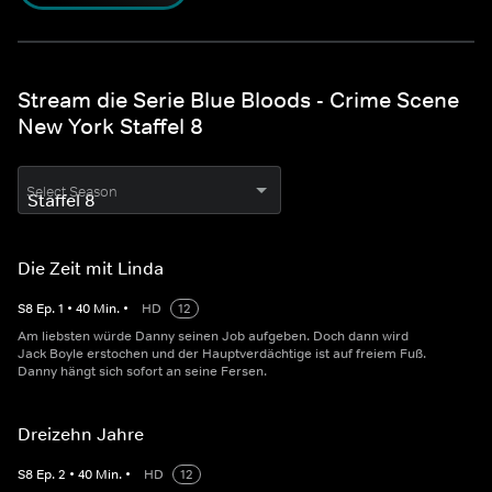
Stream die Serie Blue Bloods - Crime Scene
New York Staffel 8
Select Season
Die Zeit mit Linda
S
8
Ep.
1
•
40
Min.
•
HD
12
Am liebsten würde Danny seinen Job aufgeben. Doch dann wird
Jack Boyle erstochen und der Hauptverdächtige ist auf freiem Fuß.
Danny hängt sich sofort an seine Fersen.
Dreizehn Jahre
S
8
Ep.
2
•
40
Min.
•
HD
12