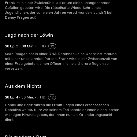
Frank ist in einer Zwickmühle, als er um einen unangenehmen
Gefallen gebeten wird. Die rätselhafte Wiederkehr eines
Jugendlichen, der vor vielen Jahren verschwunden ist, wirft bei
Danny Fragen auf.
Jagd nach der Löwin
S
8
Ep.
3
•
38
Min.
•
HD
12
Sean Reagan hat in einer DNA-Datenbank eine Übereinstimmung
mit einer unbekannten Person. Frank wird in der Zwischenzeit von
einer Frau gebeten, einen Officer in eine sicherere Region zu
versetzen.
Aus dem Nichts
S
8
Ep.
4
•
38
Min.
•
HD
12
Danny und Baez führen die Ermittlungen eines erschossenen
Detektivs weiter. Kurz vor seinem Tod konnte er ihnen einen letzten
wichtigen Hinweis geben, der ihnen nun als Orientierungspunkt
dient.