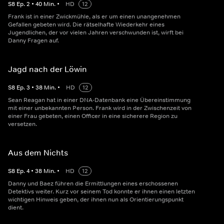
S
8
Ep.
2
•
40
Min.
•
HD
12
Frank ist in einer Zwickmühle, als er um einen unangenehmen
Gefallen gebeten wird. Die rätselhafte Wiederkehr eines
Jugendlichen, der vor vielen Jahren verschwunden ist, wirft bei
Danny Fragen auf.
Jagd nach der Löwin
S
8
Ep.
3
•
38
Min.
•
HD
12
Sean Reagan hat in einer DNA-Datenbank eine Übereinstimmung
mit einer unbekannten Person. Frank wird in der Zwischenzeit von
einer Frau gebeten, einen Officer in eine sicherere Region zu
versetzen.
Aus dem Nichts
S
8
Ep.
4
•
38
Min.
•
HD
12
Danny und Baez führen die Ermittlungen eines erschossenen
Detektivs weiter. Kurz vor seinem Tod konnte er ihnen einen letzten
wichtigen Hinweis geben, der ihnen nun als Orientierungspunkt
dient.