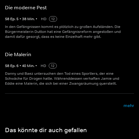
Die moderne Pest
S
8
Ep.
5
•
38
Min.
•
HD
12
In den Gefängnissen kommt es plötzlich zu großen Aufständen. Die
Bürgermeisterin Dutton hat eine Gefängnisreform angestoßen und
damit dafür gesorgt, dass es keine Einzelhaft mehr gibt.
Die Malerin
S
8
Ep.
6
•
40
Min.
•
HD
12
Danny und Baez untersuchen den Tod eines Sportlers, der eine
Schwäche für Drogen hatte. Währenddessen verhaften Jamie und
Eddie eine Malerin, die sich bei einer Zwangsräumung querstellt.
mehr
Das könnte dir auch gefallen