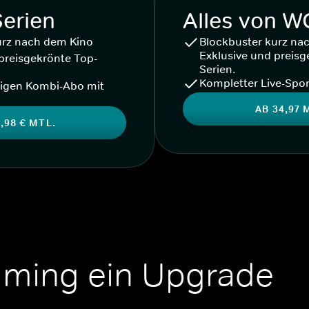
Serien
Alles von 
urz nach dem Kino
Blockbuster kurz na
Exklusive und preisg
preisgekrönte Top-
Serien.
Kompletter Live-Spor
igen Kombi-Abo mit
AB 34,97 
,98 € MTL.
aming ein Upgrade