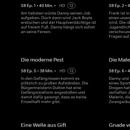
S
8
Ep.
1
•
40
Min.
•
HD
12
S
8
Ep.
2
•
Am liebsten würde Danny seinen Job
Frank ist i
aufgeben. Doch dann wird Jack Boyle
einen una
erstochen und der Hauptverdächtige ist
wird. Die r
auf freiem Fuß. Danny hängt sich sofort
Jugendlich
an seine Fersen.
verschwund
Fragen auf
Die moderne Pest
Die Male
S
8
Ep.
5
•
38
Min.
•
HD
12
S
8
Ep.
6
•
In den Gefängnissen kommt es
Danny und 
plötzlich zu großen Aufständen. Die
eines Sport
Bürgermeisterin Dutton hat eine
Drogen ha
Gefängnisreform angestoßen und
verhaften 
damit dafür gesorgt, dass es keine
Malerin, di
Einzelhaft mehr gibt.
Zwangsräum
Eine Welle aus Gift
Gnade v