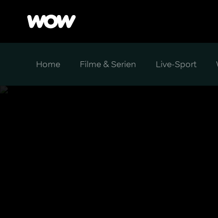
Home
Filme & Serien
Live-Sport