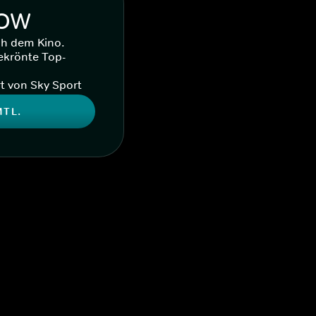
WOW
ch dem Kino.
ekrönte Top-
t von Sky Sport
MTL.