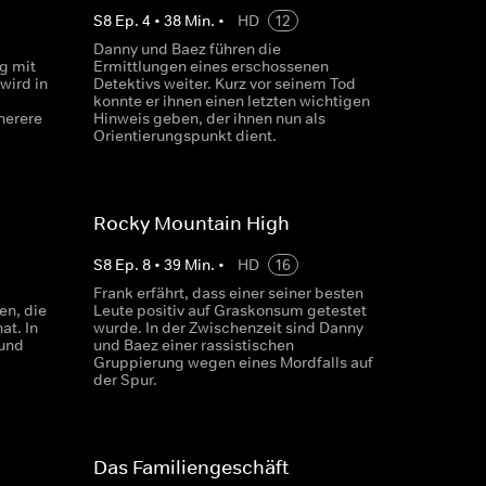
S
8
Ep.
4
•
38
Min.
•
HD
12
Danny und Baez führen die
g mit
Ermittlungen eines erschossenen
wird in
Detektivs weiter. Kurz vor seinem Tod
konnte er ihnen einen letzten wichtigen
cherere
Hinweis geben, der ihnen nun als
Orientierungspunkt dient.
Rocky Mountain High
S
8
Ep.
8
•
39
Min.
•
HD
16
Frank erfährt, dass einer seiner besten
en, die
Leute positiv auf Graskonsum getestet
at. In
wurde. In der Zwischenzeit sind Danny
und
und Baez einer rassistischen
Gruppierung wegen eines Mordfalls auf
der Spur.
Das Familiengeschäft