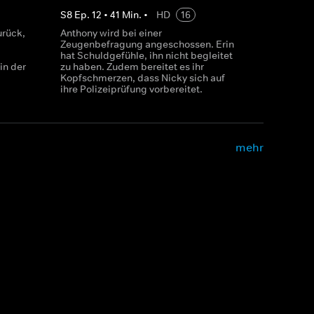
S
8
Ep.
12
•
41
Min.
•
HD
16
urück,
Anthony wird bei einer
Zeugenbefragung angeschossen. Erin
hat Schuldgefühle, ihn nicht begleitet
in der
zu haben. Zudem bereitet es ihr
Kopfschmerzen, dass Nicky sich auf
ihre Polizeiprüfung vorbereitet.
mehr