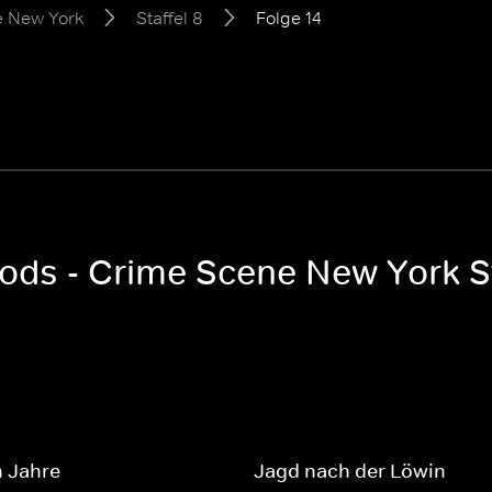
e New York
Staffel 8
Folge 14
oods - Crime Scene New York St
n Jahre
Jagd nach der Löwin