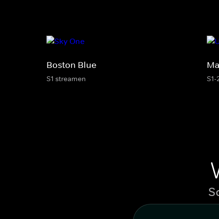
Boston Blue
Ma
S1 streamen
S1-
S