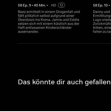
S
8
Ep.
9
•
40
Min.
•
HD
12
S
8
Ep.
10
•
Baez ermittelt in einem Drogenfall und
Danny und
fällt plötzlich selbst aufgrund einer
Ermittlunge
Überdosis ins Koma. Jamie und Eddie
Lugo wieder
setzen sich mit einem kürzlich aus der
Zwickmühle
Haft entlassenen Kinderschänder
bitten, ein
auseinander.
fallen zu l
Das könnte dir auch gefallen