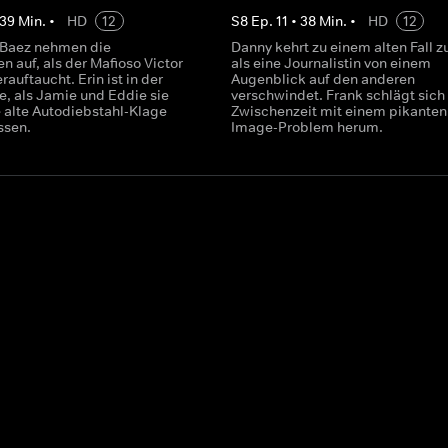
39
Min.
•
HD
12
S
8
Ep.
11
•
38
Min.
•
HD
12
 Baez nehmen die
Danny kehrt zu einem alten Fall z
n auf, als der Mafioso Victor
als eine Journalistin von einem
auftaucht. Erin ist in der
Augenblick auf den anderen
, als Jamie und Eddie sie
verschwindet. Frank schlägt sich 
e alte Autodiebstahl-Klage
Zwischenzeit mit einem pikanten
assen.
Image-Problem herum.