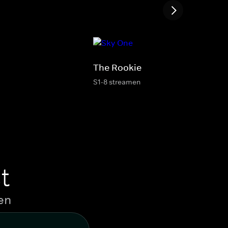
The Rookie
S1-8 streamen
t
en