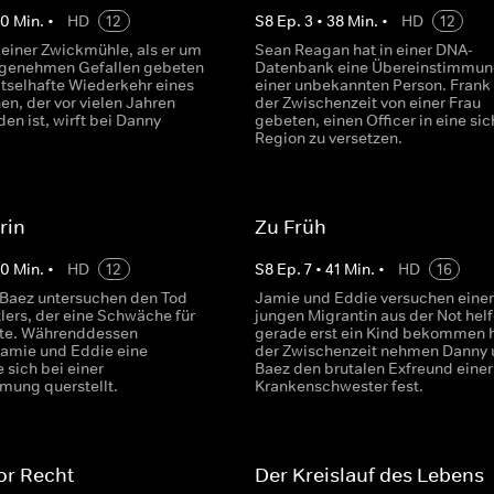
40
Min.
•
HD
12
S
8
Ep.
3
•
38
Min.
•
HD
12
n einer Zwickmühle, als er um
Sean Reagan hat in einer DNA-
ngenehmen Gefallen gebeten
Datenbank eine Übereinstimmun
ätselhafte Wiederkehr eines
einer unbekannten Person. Frank 
en, der vor vielen Jahren
der Zwischenzeit von einer Frau
en ist, wirft bei Danny
gebeten, einen Officer in eine si
.
Region zu versetzen.
rin
Zu Früh
40
Min.
•
HD
12
S
8
Ep.
7
•
41
Min.
•
HD
16
Baez untersuchen den Tod
Jamie und Eddie versuchen einer
lers, der eine Schwäche für
jungen Migrantin aus der Not helf
tte. Währenddessen
gerade erst ein Kind bekommen h
Jamie und Eddie eine
der Zwischenzeit nehmen Danny 
e sich bei einer
Baez den brutalen Exfreund einer
ung querstellt.
Krankenschwester fest.
or Recht
Der Kreislauf des Lebens