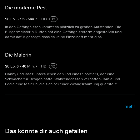
Die moderne Pest
S
8
Ep.
5
•
38
Min.
•
HD
12
In den Gefängnissen kommt es plötzlich zu großen Aufständen. Die
Bürgermeisterin Dutton hat eine Gefängnisreform angestoßen und
damit dafür gesorgt, dass es keine Einzelhaft mehr gibt.
Die Malerin
S
8
Ep.
6
•
40
Min.
•
HD
12
Danny und Baez untersuchen den Tod eines Sportlers, der eine
Schwäche für Drogen hatte. Währenddessen verhaften Jamie und
Eddie eine Malerin, die sich bei einer Zwangsräumung querstellt.
mehr
Das könnte dir auch gefallen