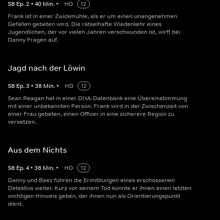
S
8
Ep.
2
•
40
Min.
•
HD
12
Frank ist in einer Zwickmühle, als er um einen unangenehmen
Gefallen gebeten wird. Die rätselhafte Wiederkehr eines
Jugendlichen, der vor vielen Jahren verschwunden ist, wirft bei
Danny Fragen auf.
Jagd nach der Löwin
S
8
Ep.
3
•
38
Min.
•
HD
12
Sean Reagan hat in einer DNA-Datenbank eine Übereinstimmung
mit einer unbekannten Person. Frank wird in der Zwischenzeit von
einer Frau gebeten, einen Officer in eine sicherere Region zu
versetzen.
Aus dem Nichts
S
8
Ep.
4
•
38
Min.
•
HD
12
Danny und Baez führen die Ermittlungen eines erschossenen
Detektivs weiter. Kurz vor seinem Tod konnte er ihnen einen letzten
wichtigen Hinweis geben, der ihnen nun als Orientierungspunkt
dient.