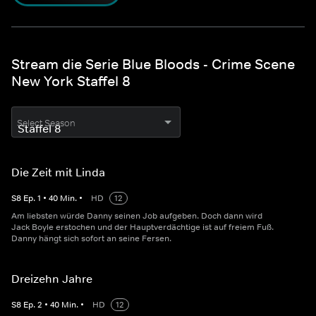
Stream die Serie Blue Bloods - Crime Scene
New York Staffel 8
Select Season
Die Zeit mit Linda
S
8
Ep.
1
•
40
Min.
•
HD
12
Am liebsten würde Danny seinen Job aufgeben. Doch dann wird
Jack Boyle erstochen und der Hauptverdächtige ist auf freiem Fuß.
Danny hängt sich sofort an seine Fersen.
Dreizehn Jahre
S
8
Ep.
2
•
40
Min.
•
HD
12