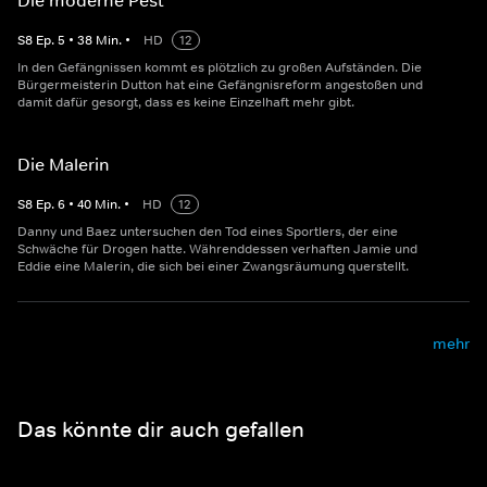
Die moderne Pest
S
8
Ep.
5
•
38
Min.
•
HD
12
In den Gefängnissen kommt es plötzlich zu großen Aufständen. Die
Bürgermeisterin Dutton hat eine Gefängnisreform angestoßen und
damit dafür gesorgt, dass es keine Einzelhaft mehr gibt.
Die Malerin
S
8
Ep.
6
•
40
Min.
•
HD
12
Danny und Baez untersuchen den Tod eines Sportlers, der eine
Schwäche für Drogen hatte. Währenddessen verhaften Jamie und
Eddie eine Malerin, die sich bei einer Zwangsräumung querstellt.
mehr
Das könnte dir auch gefallen