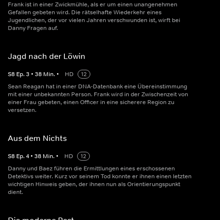
Frank ist in einer Zwickmühle, als er um einen unangenehmen
Gefallen gebeten wird. Die rätselhafte Wiederkehr eines
Jugendlichen, der vor vielen Jahren verschwunden ist, wirft bei
Danny Fragen auf.
Jagd nach der Löwin
S
8
Ep.
3
•
38
Min.
•
HD
12
Sean Reagan hat in einer DNA-Datenbank eine Übereinstimmung
mit einer unbekannten Person. Frank wird in der Zwischenzeit von
einer Frau gebeten, einen Officer in eine sicherere Region zu
versetzen.
Aus dem Nichts
S
8
Ep.
4
•
38
Min.
•
HD
12
Danny und Baez führen die Ermittlungen eines erschossenen
Detektivs weiter. Kurz vor seinem Tod konnte er ihnen einen letzten
wichtigen Hinweis geben, der ihnen nun als Orientierungspunkt
dient.