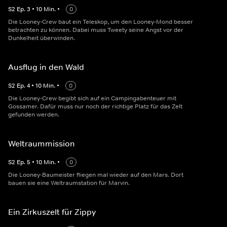
S
2
Ep.
3
•
10
Min.
•
0
Die Looney-Crew baut ein Teleskop, um den Looney-Mond besser
betrachten zu können. Dabei muss Tweety seine Angst vor der
Dunkelheit überwinden.
Ausflug in den Wald
S
2
Ep.
4
•
10
Min.
•
0
Die Looney-Crew begibt sich auf ein Campingabenteuer mit
Gossamer. Dafür muss nur noch der richtige Platz für das Zelt
gefunden werden.
Weltraummission
S
2
Ep.
5
•
10
Min.
•
0
Die Looney-Baumeister fliegen mal wieder auf den Mars. Dort
bauen sie eine Weltraumstation für Marvin.
Ein Zirkuszelt für Zippy