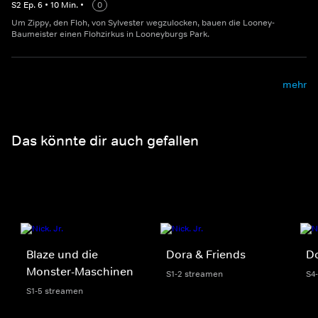
S
2
Ep.
6
•
10
Min.
•
0
Um Zippy, den Floh, von Sylvester wegzulocken, bauen die Looney-
Baumeister einen Flohzirkus in Looneyburgs Park.
mehr
Das könnte dir auch gefallen
Blaze und die
Dora & Friends
D
Monster-Maschinen
S1-2 streamen
S4
S1-5 streamen