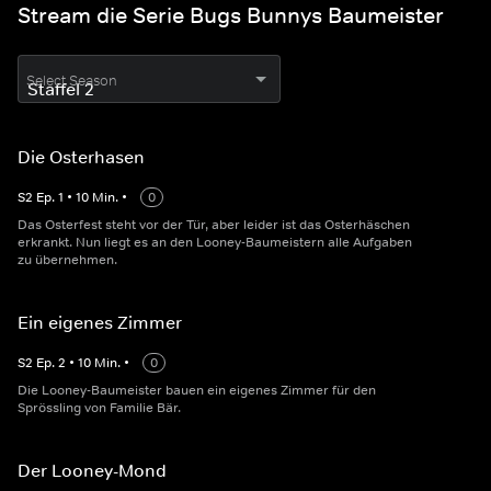
Stream die Serie Bugs Bunnys Baumeister
Select Season
Die Osterhasen
S
2
Ep.
1
•
10
Min.
•
0
Das Osterfest steht vor der Tür, aber leider ist das Osterhäschen
erkrankt. Nun liegt es an den Looney-Baumeistern alle Aufgaben
zu übernehmen.
Ein eigenes Zimmer
S
2
Ep.
2
•
10
Min.
•
0
Die Looney-Baumeister bauen ein eigenes Zimmer für den
Sprössling von Familie Bär.
Der Looney-Mond