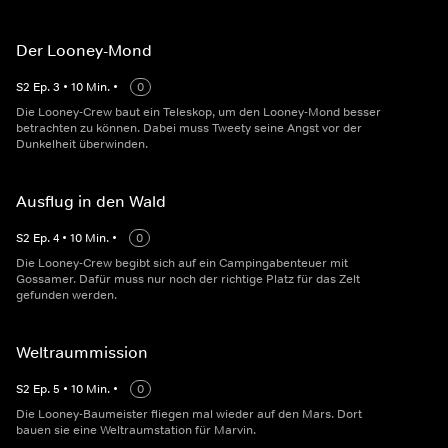
Der Looney-Mond
S
2
Ep.
3
•
10
Min.
•
0
Die Looney-Crew baut ein Teleskop, um den Looney-Mond besser
betrachten zu können. Dabei muss Tweety seine Angst vor der
Dunkelheit überwinden.
Ausflug in den Wald
S
2
Ep.
4
•
10
Min.
•
0
Die Looney-Crew begibt sich auf ein Campingabenteuer mit
Gossamer. Dafür muss nur noch der richtige Platz für das Zelt
gefunden werden.
Weltraummission
S
2
Ep.
5
•
10
Min.
•
0
Die Looney-Baumeister fliegen mal wieder auf den Mars. Dort
bauen sie eine Weltraumstation für Marvin.