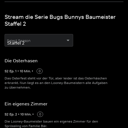
Stream die Serie Bugs Bunnys Baumeister
Staffel 2
Select Season
Die Osterhasen
S
2
Ep.
1
•
10
Min.
•
0
Das Osterfest steht vor der Tür, aber leider ist das Osterhäschen
erkrankt. Nun liegt es an den Looney-Baumeistern alle Aufgaben
zu übernehmen.
Ein eigenes Zimmer
S
2
Ep.
2
•
10
Min.
•
0
Die Looney-Baumeister bauen ein eigenes Zimmer für den
Sprössling von Familie Bär.