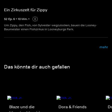
Ein Zirkuszelt für Zippy
S
2
Ep.
6
•
10
Min.
•
0
Um Zippy, den Floh, von Sylvester wegzulocken, bauen die Looney-
Baumeister einen Flohzirkus in Looneyburgs Park.
mehr
Das könnte dir auch gefallen
Blaze und die
Dora & Friends
D