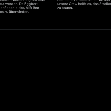
ut werden. Da Eggbert
unsere Crew heißt es, das Stadio
nfieber leidet, hilft ihm
zu bauen.
ses zu überwinden.