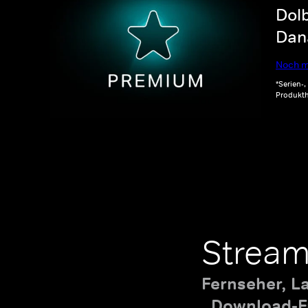
Dolb
Dana
Noch m
*Serien-
Produkth
Stream
Fernseher, L
Download-Fu