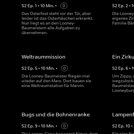
S
2
Ep.
1
•
10
Min.
•
0
S
2
Ep.
2
•
1
Das Osterfest steht vor der Tür, aber
Die Looney
leider ist das Osterhäschen erkrankt.
eigenes Zi
Nun liegt es an den Looney-
Familie Bär
Baumeistern alle Aufgaben zu
übernehmen.
Weltraummission
Ein Zirku
S
2
Ep.
5
•
10
Min.
•
0
S
2
Ep.
6
•
1
Die Looney-Baumeister fliegen mal
Um Zippy, 
wieder auf den Mars. Dort bauen sie
wegzulocke
eine Weltraumstation für Marvin.
Baumeister
Looneyburg
Bugs und die Bohnenranke
Lampenf
S
2
Ep.
9
•
10
Min.
•
0
S
2
Ep.
10
•
Die Looney-Crew begegnet Elmer, dem
Für eine Ki