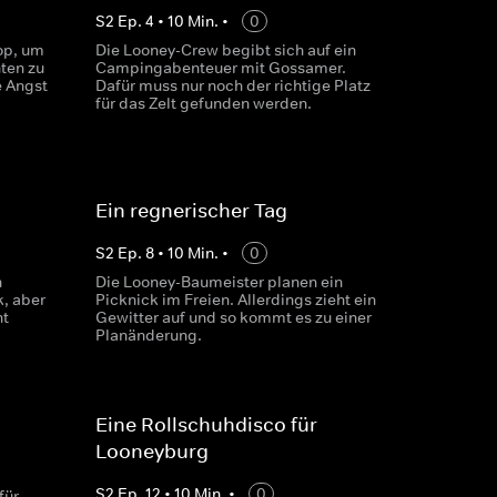
S
2
Ep.
4
•
10
Min.
•
0
op, um
Die Looney-Crew begibt sich auf ein
ten zu
Campingabenteuer mit Gossamer.
e Angst
Dafür muss nur noch der richtige Platz
für das Zelt gefunden werden.
Ein regnerischer Tag
S
2
Ep.
8
•
10
Min.
•
0
n
Die Looney-Baumeister planen ein
k, aber
Picknick im Freien. Allerdings zieht ein
ht
Gewitter auf und so kommt es zu einer
Planänderung.
Eine Rollschuhdisco für
Looneyburg
S
2
Ep.
12
•
10
Min.
•
0
für