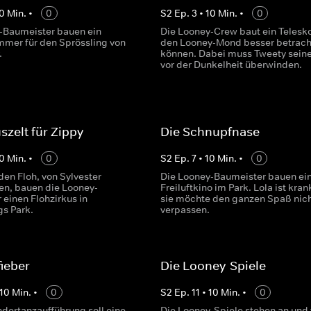
0
Min.
•
0
S
2
Ep.
3
•
10
Min.
•
0
-Baumeister bauen ein
Die Looney-Crew baut ein Telesk
mmer für den Sprössling von
den Looney-Mond besser betrach
.
können. Dabei muss Tweety sein
vor der Dunkelheit überwinden.
szelt für Zippy
Die Schnupfnase
0
Min.
•
0
S
2
Ep.
7
•
10
Min.
•
0
den Floh, von Sylvester
Die Looney-Baumeister bauen ei
n, bauen die Looney-
Freiluftkino im Park. Lola ist kran
 einen Flohzirkus in
sie möchte den ganzen Spaß nic
s Park.
verpassen.
ieber
Die Looney-Spiele
10
Min.
•
0
S
2
Ep.
11
•
10
Min.
•
0
ndertanzaufführung soll eine
Die Looney-Spiele stehen an und 