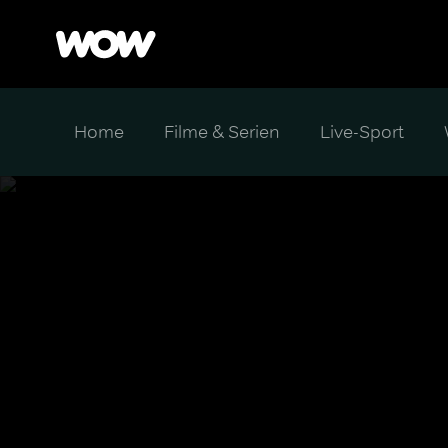
Home
Filme & Serien
Live-Sport