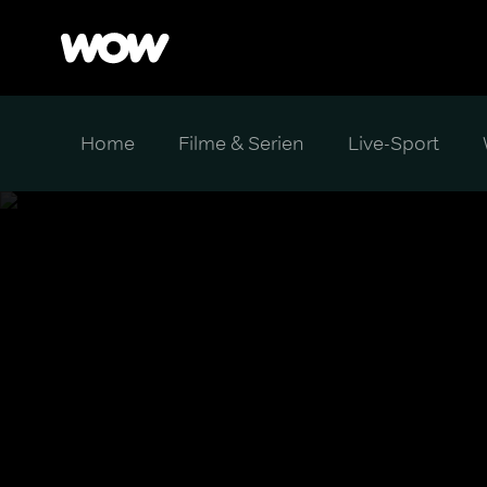
Home
Filme & Serien
Live-Sport