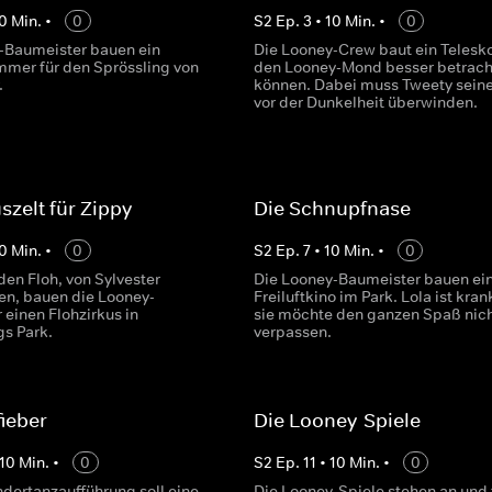
0
Min.
•
0
S
2
Ep.
3
•
10
Min.
•
0
-Baumeister bauen ein
Die Looney-Crew baut ein Telesk
mmer für den Sprössling von
den Looney-Mond besser betrach
.
können. Dabei muss Tweety sein
vor der Dunkelheit überwinden.
szelt für Zippy
Die Schnupfnase
0
Min.
•
0
S
2
Ep.
7
•
10
Min.
•
0
den Floh, von Sylvester
Die Looney-Baumeister bauen ei
n, bauen die Looney-
Freiluftkino im Park. Lola ist kran
 einen Flohzirkus in
sie möchte den ganzen Spaß nic
s Park.
verpassen.
ieber
Die Looney-Spiele
10
Min.
•
0
S
2
Ep.
11
•
10
Min.
•
0
ndertanzaufführung soll eine
Die Looney-Spiele stehen an und 