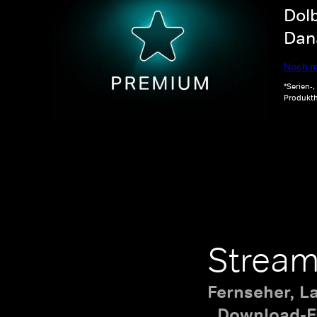
Dolb
Dana
Noch m
*Serien-
Produkth
Stream
Fernseher, L
Download-Fu