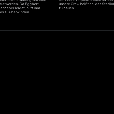
ut werden. Da Eggbert
unsere Crew heißt es, das Stadio
nfieber leidet, hilft ihm
zu bauen.
ses zu überwinden.