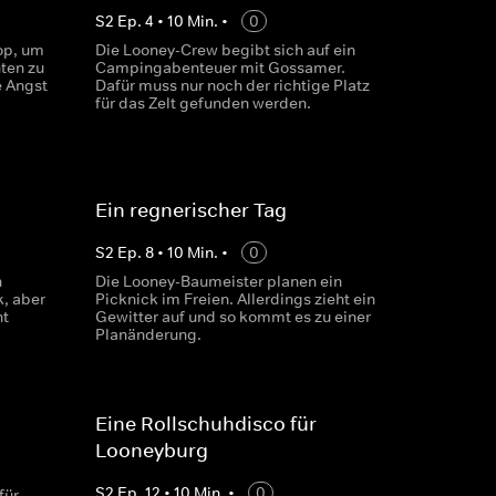
S
2
Ep.
4
•
10
Min.
•
0
op, um
Die Looney-Crew begibt sich auf ein
ten zu
Campingabenteuer mit Gossamer.
e Angst
Dafür muss nur noch der richtige Platz
für das Zelt gefunden werden.
Ein regnerischer Tag
S
2
Ep.
8
•
10
Min.
•
0
n
Die Looney-Baumeister planen ein
k, aber
Picknick im Freien. Allerdings zieht ein
ht
Gewitter auf und so kommt es zu einer
Planänderung.
Eine Rollschuhdisco für
Looneyburg
S
2
Ep.
12
•
10
Min.
•
0
für