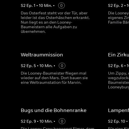
S
2
Ep.
1
•
10
Min.
•
0
S
2
Ep.
2
•
1
Das Osterfest steht vor der Tür, aber
Die Looney
leider ist das Osterhäschen erkrankt.
eigenes Zi
Nun liegt es an den Looney-
Familie Bär
Baumeistern alle Aufgaben zu
übernehmen.
Weltraummission
Ein Zirku
S
2
Ep.
5
•
10
Min.
•
0
S
2
Ep.
6
•
1
Die Looney-Baumeister fliegen mal
Um Zippy, 
wieder auf den Mars. Dort bauen sie
wegzulocke
eine Weltraumstation für Marvin.
Baumeister
Looneyburg
Bugs und die Bohnenranke
Lampenf
S
2
Ep.
9
•
10
Min.
•
0
S
2
Ep.
10
•
Die Looney-Crew begegnet Elmer, dem
Für eine Ki