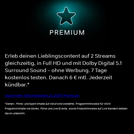
Erleb deinen Lieblingscontent auf 2 Streams
gleichzeitig, in Full HD und mit Dolby Digital 5.1
Surround Sound – ohne Werbung. 7 Tage
kostenlos testen. Danach 6 € mtl. Jederzeit
kündbar.*
Noch mehr Informationen zu WOW Premium
*Serien-, Filme- und Sport-Inhalte auf Abruf sind werbefrei. Programmhinweise für WOW
Programminhalte wie Serien, Filme und Live-Events, sowie Produkthinweise auf Live-Sendern bleiben
davon unberührt.