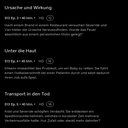
Ursache und Wirkung
S
13
Ep.
3
•
40
Min.
•
HD
12
Nach einem Brand in einem Restaurant versuchen Severide und
Van Meter die Ursache herauszufinden. Wurde das Feuer
absichtlich aus einem persönlichen Motiv gelegt?
Unter die Haut
S
13
Ep.
4
•
40
Min.
•
HD
16
Mikami missachtet das Protokoll, um ein Baby zu retten: Sie führt
einen Notkaiserschnitt bei einer Patientin durch und setzt dadurch
ihren Job aufs Spiel.
Transport in den Tod
S
13
Ep.
5
•
40
Min.
•
HD
16
Kidd und Severide schöpfen Verdacht: Sie entdecken ein
Speditionsunternehmen, welches in kürzester Zeit mehrere
Verkehrsunfälle hatte. Nur Zufall oder steckt mehr dahinter?