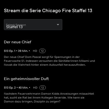
Stream die Serie Chicago Fire Staffel 13
Select Season
Der neue Chief
S
13
Ep.
1
•
39
Min.
•
HD
12
Der neue Chief Dom Pascal sorgt für Spannungen in der
Feuerwache 51. Indessen versuchen die Sänitäterinnen Mikami und
Novak die Wahrheit hinter einem Autounfall herauszufinden.
Ein geheimnisvoller Duft
S
13
Ep.
2
•
40
Min.
•
HD
12
Nachdem Feuerwehrmann Damon Kidds Anweisungen missachtet
hat, sucht sie Rat bei ihrem Kollegen Severide. Wie kann sie
Damon dazu bringen, Disziplin zu zeigen?