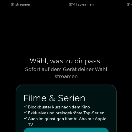
S1 streamen
S7-11 streamen
S1
Wähl, was zu dir passt
Sofort auf dem Gerät deiner Wahl
streamen
Filme & Serien
Blockbuster kurz nach dem Kino
Exklusive und preisgekrönte Top-Serien
Auch im günstigen Kombi-Abo mit Apple
TV