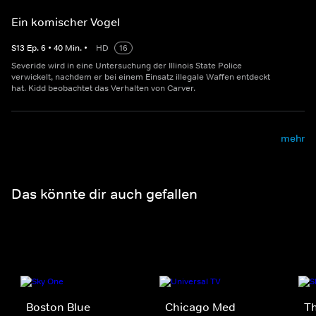
Ein komischer Vogel
S
13
Ep.
6
•
40
Min.
•
HD
16
Severide wird in eine Untersuchung der Illinois State Police
verwickelt, nachdem er bei einem Einsatz illegale Waffen entdeckt
hat. Kidd beobachtet das Verhalten von Carver.
mehr
Das könnte dir auch gefallen
Boston Blue
Chicago Med
Th