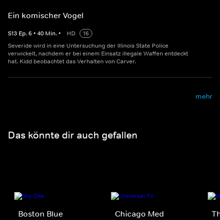
Ein komischer Vogel
S
13
Ep.
6
•
40
Min.
•
HD
16
Severide wird in eine Untersuchung der Illinois State Police
verwickelt, nachdem er bei einem Einsatz illegale Waffen entdeckt
hat. Kidd beobachtet das Verhalten von Carver.
mehr
Das könnte dir auch gefallen
Boston Blue
Chicago Med
Th