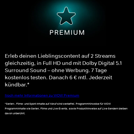
Erleb deinen Lieblingscontent auf 2 Streams
gleichzeitig, in Full HD und mit Dolby Digital 5.1
Surround Sound – ohne Werbung. 7 Tage
kostenlos testen. Danach 6 € mtl. Jederzeit
kündbar.*
Noch mehr Informationen zu WOW Premium
*Serien-, Filme- und Sport-Inhalte auf Abruf sind werbefrei. Programmhinweise für WOW
Programminhalte wie Serien, Filme und Live-Events, sowie Produkthinweise auf Live-Sendern bleiben
davon unberührt.