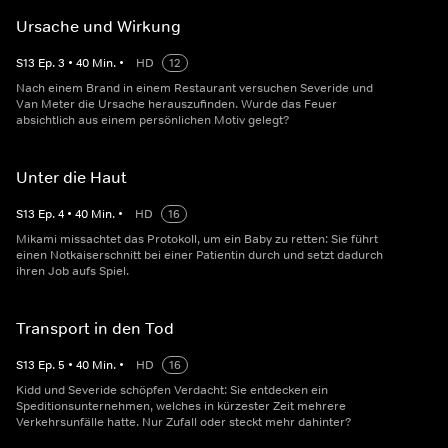
Ursache und Wirkung
S
13
Ep.
3
•
40
Min.
•
HD
12
Nach einem Brand in einem Restaurant versuchen Severide und
Van Meter die Ursache herauszufinden. Wurde das Feuer
absichtlich aus einem persönlichen Motiv gelegt?
Unter die Haut
S
13
Ep.
4
•
40
Min.
•
HD
16
Mikami missachtet das Protokoll, um ein Baby zu retten: Sie führt
einen Notkaiserschnitt bei einer Patientin durch und setzt dadurch
ihren Job aufs Spiel.
Transport in den Tod
S
13
Ep.
5
•
40
Min.
•
HD
16
Kidd und Severide schöpfen Verdacht: Sie entdecken ein
Speditionsunternehmen, welches in kürzester Zeit mehrere
Verkehrsunfälle hatte. Nur Zufall oder steckt mehr dahinter?