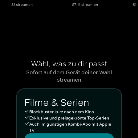
S1 streamen
S7-11 streamen
S1
Wähl, was zu dir passt
Sofort auf dem Gerät deiner Wahl
streamen
Filme & Serien
Blockbuster kurz nach dem Kino
Exklusive und preisgekrönte Top-Serien
Auch im günstigen Kombi-Abo mit Apple
TV