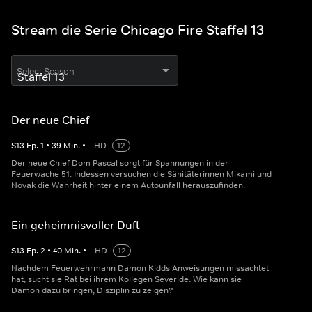
Stream die Serie Chicago Fire Staffel 13
Select Season
Der neue Chief
S
13
Ep.
1
•
39
Min.
•
HD
12
Der neue Chief Dom Pascal sorgt für Spannungen in der
Feuerwache 51. Indessen versuchen die Sänitäterinnen Mikami und
Novak die Wahrheit hinter einem Autounfall herauszufinden.
Ein geheimnisvoller Duft
S
13
Ep.
2
•
40
Min.
•
HD
12
Nachdem Feuerwehrmann Damon Kidds Anweisungen missachtet
hat, sucht sie Rat bei ihrem Kollegen Severide. Wie kann sie
Damon dazu bringen, Disziplin zu zeigen?