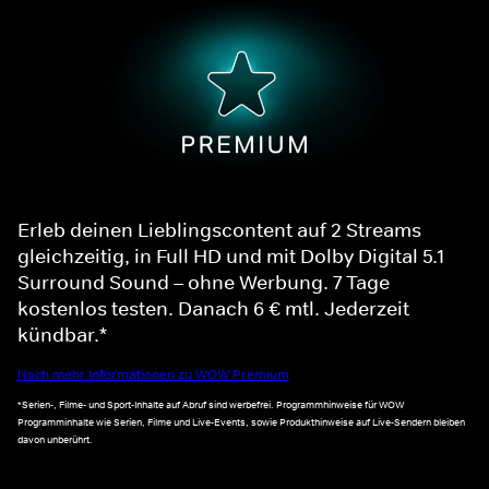
Erleb deinen Lieblingscontent auf 2 Streams
gleichzeitig, in Full HD und mit Dolby Digital 5.1
Surround Sound – ohne Werbung. 7 Tage
kostenlos testen. Danach 6 € mtl. Jederzeit
kündbar.*
Noch mehr Informationen zu WOW Premium
*Serien-, Filme- und Sport-Inhalte auf Abruf sind werbefrei. Programmhinweise für WOW
Programminhalte wie Serien, Filme und Live-Events, sowie Produkthinweise auf Live-Sendern bleiben
davon unberührt.