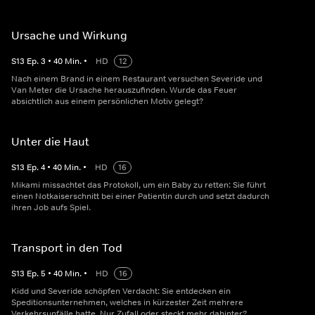
Ursache und Wirkung
S
13
Ep.
3
•
40
Min.
•
HD
12
Nach einem Brand in einem Restaurant versuchen Severide und
Van Meter die Ursache herauszufinden. Wurde das Feuer
absichtlich aus einem persönlichen Motiv gelegt?
Unter die Haut
S
13
Ep.
4
•
40
Min.
•
HD
16
Mikami missachtet das Protokoll, um ein Baby zu retten: Sie führt
einen Notkaiserschnitt bei einer Patientin durch und setzt dadurch
ihren Job aufs Spiel.
Transport in den Tod
S
13
Ep.
5
•
40
Min.
•
HD
16
Kidd und Severide schöpfen Verdacht: Sie entdecken ein
Speditionsunternehmen, welches in kürzester Zeit mehrere
Verkehrsunfälle hatte. Nur Zufall oder steckt mehr dahinter?