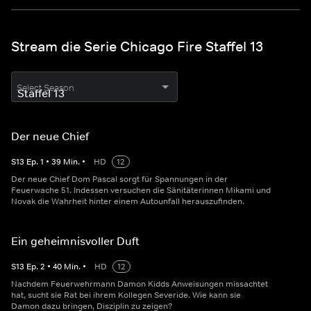
Stream die Serie Chicago Fire Staffel 13
Select Season
Der neue Chief
S
13
Ep.
1
•
39
Min.
•
HD
12
Der neue Chief Dom Pascal sorgt für Spannungen in der
Feuerwache 51. Indessen versuchen die Sänitäterinnen Mikami und
Novak die Wahrheit hinter einem Autounfall herauszufinden.
Ein geheimnisvoller Duft
S
13
Ep.
2
•
40
Min.
•
HD
12
Nachdem Feuerwehrmann Damon Kidds Anweisungen missachtet
hat, sucht sie Rat bei ihrem Kollegen Severide. Wie kann sie
Damon dazu bringen, Disziplin zu zeigen?