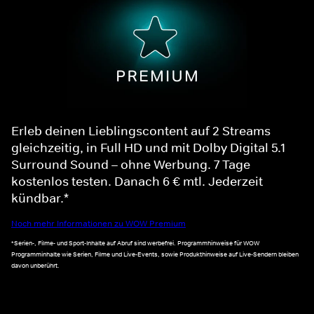
Erleb deinen Lieblingscontent auf 2 Streams
gleichzeitig, in Full HD und mit Dolby Digital 5.1
Surround Sound – ohne Werbung. 7 Tage
kostenlos testen. Danach 6 € mtl. Jederzeit
kündbar.*
Noch mehr Informationen zu WOW Premium
*Serien-, Filme- und Sport-Inhalte auf Abruf sind werbefrei. Programmhinweise für WOW
Programminhalte wie Serien, Filme und Live-Events, sowie Produkthinweise auf Live-Sendern bleiben
davon unberührt.