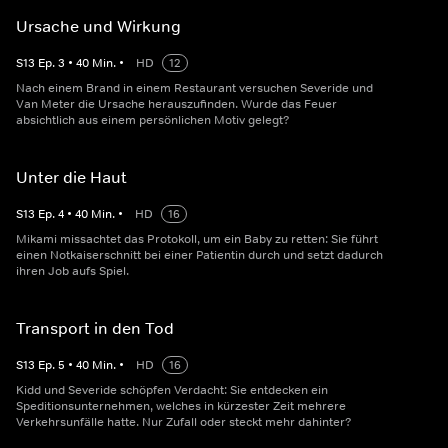
Ursache und Wirkung
S
13
Ep.
3
•
40
Min.
•
HD
12
Nach einem Brand in einem Restaurant versuchen Severide und
Van Meter die Ursache herauszufinden. Wurde das Feuer
absichtlich aus einem persönlichen Motiv gelegt?
Unter die Haut
S
13
Ep.
4
•
40
Min.
•
HD
16
Mikami missachtet das Protokoll, um ein Baby zu retten: Sie führt
einen Notkaiserschnitt bei einer Patientin durch und setzt dadurch
ihren Job aufs Spiel.
Transport in den Tod
S
13
Ep.
5
•
40
Min.
•
HD
16
Kidd und Severide schöpfen Verdacht: Sie entdecken ein
Speditionsunternehmen, welches in kürzester Zeit mehrere
Verkehrsunfälle hatte. Nur Zufall oder steckt mehr dahinter?