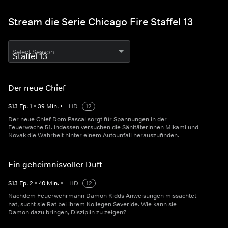
Stream die Serie Chicago Fire Staffel 13
Select Season
Der neue Chief
S
13
Ep.
1
•
39
Min.
•
HD
12
Der neue Chief Dom Pascal sorgt für Spannungen in der
Feuerwache 51. Indessen versuchen die Sänitäterinnen Mikami und
Novak die Wahrheit hinter einem Autounfall herauszufinden.
Ein geheimnisvoller Duft
S
13
Ep.
2
•
40
Min.
•
HD
12
Nachdem Feuerwehrmann Damon Kidds Anweisungen missachtet
hat, sucht sie Rat bei ihrem Kollegen Severide. Wie kann sie
Damon dazu bringen, Disziplin zu zeigen?