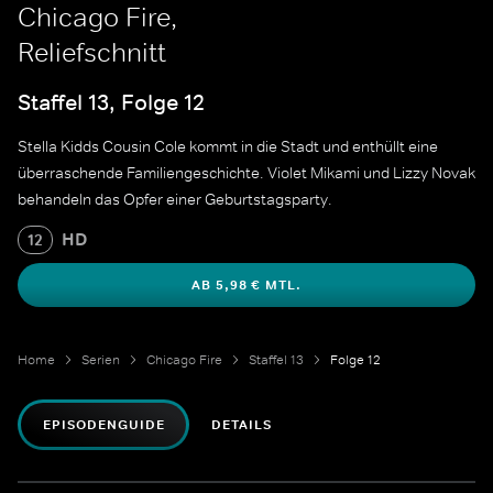
Chicago Fire,
Reliefschnitt
Staffel 13, Folge 12
Stella Kidds Cousin Cole kommt in die Stadt und enthüllt eine
überraschende Familiengeschichte. Violet Mikami und Lizzy Novak
behandeln das Opfer einer Geburtstagsparty.
HD
12
AB 5,98 € MTL.
Home
Serien
Chicago Fire
Staffel 13
Folge 12
EPISODENGUIDE
DETAILS