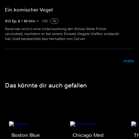
Ein komischer Vogel
S
13
Ep.
6
•
40
Min.
•
HD
16
Severide wird in eine Untersuchung der Illinois State Police
verwickelt, nachdem er bei einem Einsatz illegale Waffen entdeckt
hat. Kidd beobachtet das Verhalten von Carver.
mehr
Das könnte dir auch gefallen
Boston Blue
Chicago Med
Th