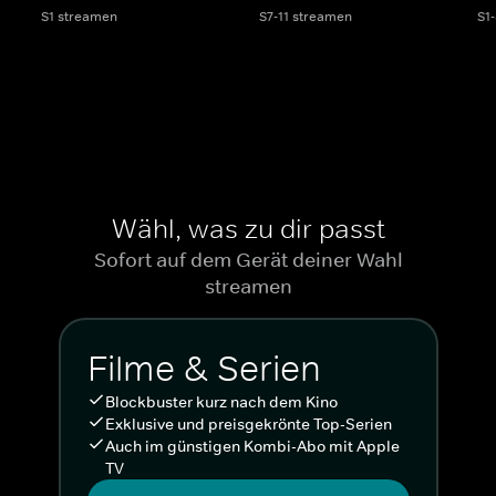
S1 streamen
S7-11 streamen
S1
Wähl, was zu dir passt
Sofort auf dem Gerät deiner Wahl
streamen
Filme & Serien
Blockbuster kurz nach dem Kino
Exklusive und preisgekrönte Top-Serien
Auch im günstigen Kombi-Abo mit Apple
TV