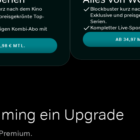
urz nach dem Kino
Blockbuster kurz na
Exklusive und preisg
preisgekrönte Top-
Serien.
Kompletter Live-Spor
igen Kombi-Abo mit
AB 34,97 
,98 € MTL.
aming ein Upgrade
 Premium.