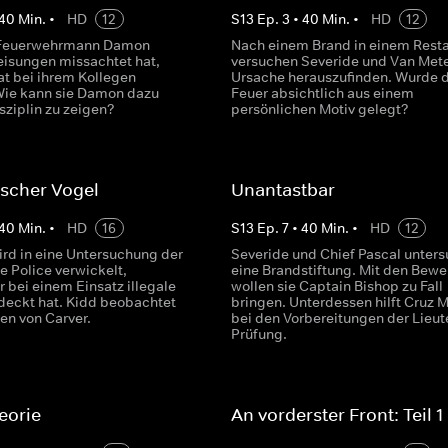
40
Min.
•
HD
12
S
13
Ep.
3
•
40
Min.
•
HD
12
Feuerwehrmann Damon
Nach einem Brand in einem Rest
isungen missachtet hat,
versuchen Severide und Van Mete
at bei ihrem Kollegen
Ursache herauszufinden. Wurde 
Wie kann sie Damon dazu
Feuer absichtlich aus einem
sziplin zu zeigen?
persönlichen Motiv gelegt?
scher Vogel
Unantastbar
40
Min.
•
HD
16
S
13
Ep.
7
•
40
Min.
•
HD
12
ird in eine Untersuchung der
Severide und Chief Pascal unter
te Police verwickelt,
eine Brandstiftung. Mit den Bewe
 bei einem Einsatz illegale
wollen sie Captain Bishop zu Fall
deckt hat. Kidd beobachtet
bringen. Unterdessen hilft Cruz 
en von Carver.
bei den Vorbereitungen der Lieut
Prüfung.
eorie
An vorderster Front: Teil 1