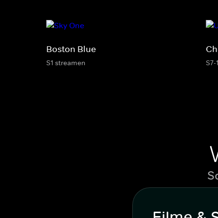
Boston Blue
Ch
S1 streamen
S7-
S
Filme & 