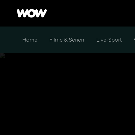
Home
Filme & Serien
Live-Sport