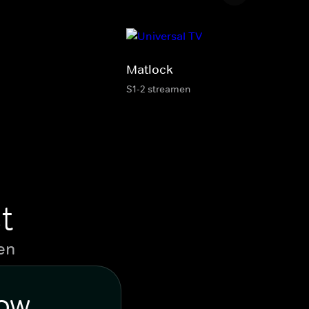
Matlock
S1-2 streamen
t
en
WOW