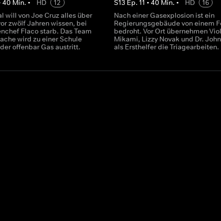
•
40
Min.
•
HD
12
S
13
Ep.
11
•
40
Min.
•
HD
16
l will von Joe Cruz alles über
Nach einer Gasexplosion ist ein
or zwölf Jahren wissen, bei
Regierungsgebäude von einem F
chef Flaco starb. Das Team
bedroht. Vor Ort übernehmen Viol
ache wird zu einer Schule
Mikami, Lizzy Novak und Dr. John
 der offenbar Gas austritt.
als Ersthelfer die Triagearbeiten.