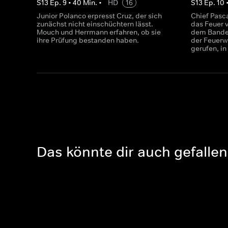
S
13
Ep.
9
•
40
Min.
•
HD
16
S
13
Ep.
10
Junior Polanco erpresst Cruz, der sich
Chief Pasca
zunächst nicht einschüchtern lässt.
das Feuer v
Mouch und Herrmann erfahren, ob sie
dem Banden
ihre Prüfung bestanden haben.
der Feuerw
gerufen, in
Das könnte dir auch gefallen