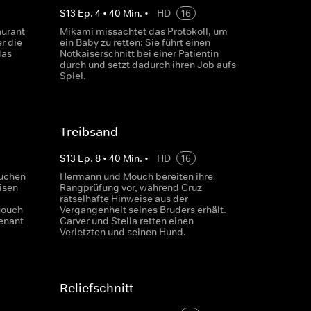
S
13
Ep.
4
•
40
Min.
•
HD
16
aurant
Mikami missachtet das Protokoll, um
r die
ein Baby zu retten: Sie führt einen
das
Notkaiserschnitt bei einer Patientin
durch und setzt dadurch ihren Job aufs
Spiel.
Treibsand
S
13
Ep.
8
•
40
Min.
•
HD
16
suchen
Hermann und Mouch bereiten ihre
isen
Rangprüfung vor, während Cruz
rätselhafte Hinweise aus der
Mouch
Vergangenheit seines Bruders erhält.
enant
Carver und Stella retten einen
Verletzten und seinen Hund.
Reliefschnitt