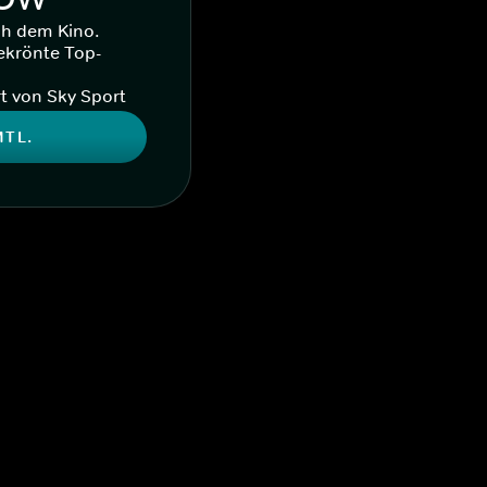
ch dem Kino.
ekrönte Top-
t von Sky Sport
MTL.