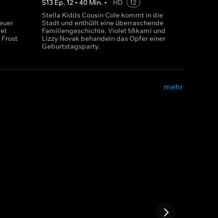
S
13
Ep.
12
•
40
Min.
•
HD
12
Stella Kidds Cousin Cole kommt in die
euer
Stadt und enthüllt eine überraschende
et
Familiengeschichte. Violet Mikami und
 Frost
Lizzy Novak behandeln das Opfer einer
Geburtstagsparty.
mehr