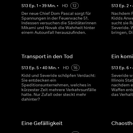
S
13
Ep.
1
•
39
Min.
•
HD
12
S
13
Ep.
2
•
Der neue Chief Dom Pascal sorgt für
Nachdem 
Spannungen in der Feuerwache 51.
Kidds Anwe
Indessen versuchen die Sänitäterinnen
sucht sie R
Mikami und Novak die Wahrheit hinter
Severide. 
einem Autounfall herauszufinden.
bringen, Di
Transport in den Tod
Ein komi
S
13
Ep.
5
•
40
Min.
•
HD
16
S
13
Ep.
6
•
Kidd und Severide schöpfen Verdacht:
Severide w
Sie entdecken ein
Illinois Sta
Speditionsunternehmen, welches in
nachdem er
kürzester Zeit mehrere Verkehrsunfälle
Waffen ent
hatte. Nur Zufall oder steckt mehr
das Verhalt
dahinter?
Eine Gefälligkeit
Chaosth