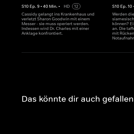
S
10
Ep.
9
•
40
Min.
•
HD
12
S
10
Ep.
10
Cassidy gelangt ins Krankenhaus und
Werden die
verletzt Sharon Goodwin mit einem
siamesisch
Messer - sie muss operiert werden.
können? Ei
Indessen wird Dr. Charles mit einer
an. Die ta
Anklage konfrontiert.
mit Rücken
Notaufnah
Das könnte dir auch gefallen