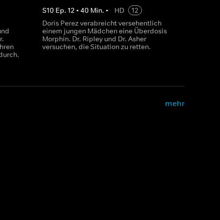
S
10
Ep.
12
•
40
Min.
•
HD
12
Doris Perez verabreicht versehentlich
und
einem jungen Mädchen eine Überdosis
r.
Morphin. Dr. Ripley und Dr. Asher
ühren
versuchen, die Situation zu retten.
durch.
mehr