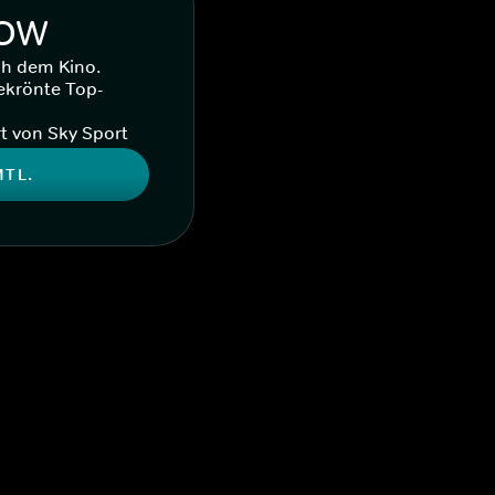
WOW
ch dem Kino.
ekrönte Top-
t von Sky Sport
MTL.