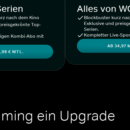
Serien
Alles von 
urz nach dem Kino
Blockbuster kurz na
Exklusive und preisg
preisgekrönte Top-
Serien.
Kompletter Live-Spor
igen Kombi-Abo mit
AB 34,97 
,98 € MTL.
aming ein Upgrade