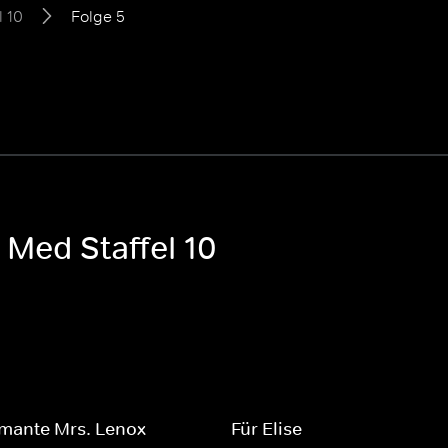
l 10
Folge 5
 Med Staffel 10
rmante Mrs. Lenox
Für Elise