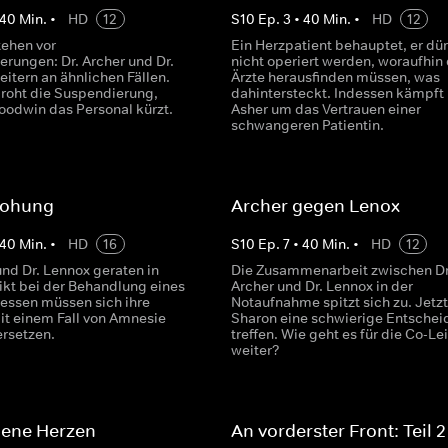
40
Min.
•
HD
12
S
10
Ep.
3
•
40
Min.
•
HD
12
tehen vor
Ein Herzpatient behauptet, er dür
erungen: Dr. Archer und Dr.
nicht operiert werden, woraufhin 
itern an ähnlichen Fällen.
Ärzte herausfinden müssen, was
droht die Suspendierung,
dahintersteckt. Indessen kämpft 
odwin das Personal kürzt.
Asher um das Vertrauen einer
schwangeren Patientin.
rohung
Archer gegen Lenox
40
Min.
•
HD
16
S
10
Ep.
7
•
40
Min.
•
HD
12
und Dr. Lennox geraten in
Die Zusammenarbeit zwischen Dr
likt bei der Behandlung eines
Archer und Dr. Lennox in der
dessen müssen sich ihre
Notaufnahme spitzt sich zu. Jetz
it einem Fall von Amnesie
Sharon eine schwierige Entsche
rsetzen.
treffen. Wie geht es für die Co-Lei
weiter?
ene Herzen
An vorderster Front: Teil 2