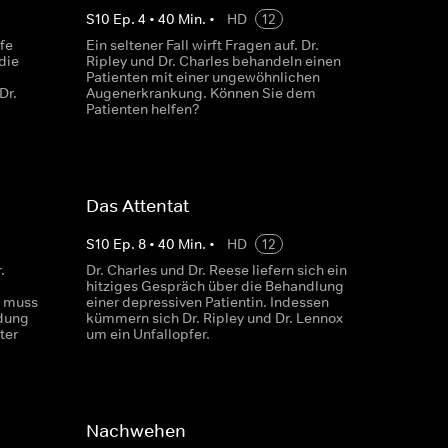
S
10
Ep.
4
•
40
Min.
•
HD
12
fe
Ein seltener Fall wirft Fragen auf. Dr.
die
Ripley und Dr. Charles behandeln einen
Patienten mit einer ungewöhnlichen
Dr.
Augenerkrankung. Können Sie dem
Patienten helfen?
Das Attentat
S
10
Ep.
8
•
40
Min.
•
HD
12
.
Dr. Charles und Dr. Reese liefern sich ein
hitziges Gespräch über die Behandlung
t muss
einer depressiven Patientin. Indessen
idung
kümmern sich Dr. Ripley und Dr. Lennox
ter
um ein Unfallopfer.
Nachwehen