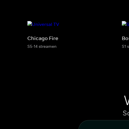
Chicago Fire
Bo
S5-14 streamen
S1 
S