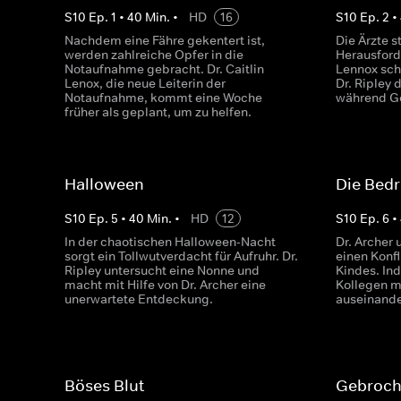
S
10
Ep.
1
•
40
Min.
•
HD
16
S
10
Ep.
2
•
Nachdem eine Fähre gekentert ist,
Die Ärzte s
werden zahlreiche Opfer in die
Herausford
Notaufnahme gebracht. Dr. Caitlin
Lennox sche
Lenox, die neue Leiterin der
Dr. Ripley 
Notaufnahme, kommt eine Woche
während Go
früher als geplant, um zu helfen.
Halloween
Die Bed
S
10
Ep.
5
•
40
Min.
•
HD
12
S
10
Ep.
6
•
In der chaotischen Halloween-Nacht
Dr. Archer 
sorgt ein Tollwutverdacht für Aufruhr. Dr.
einen Konf
Ripley untersucht eine Nonne und
Kindes. In
macht mit Hilfe von Dr. Archer eine
Kollegen m
unerwartete Entdeckung.
auseinande
Böses Blut
Gebroch