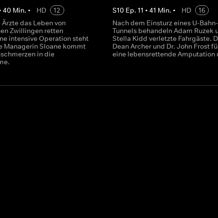
•
40
Min.
•
HD
12
S
10
Ep.
11
•
41
Min.
•
HD
16
 Ärzte das Leben von
Nach dem Einsturz eines U-Bahn-
en Zwillingen retten
Tunnels behandeln Adam Ruzek 
ne intensive Operation steht
Stella Kidd verletzte Fahrgäste. D
ffe Managerin Sloane kommt
Dean Archer und Dr. John Frost f
schmerzen in die
eine lebensrettende Amputation 
me.