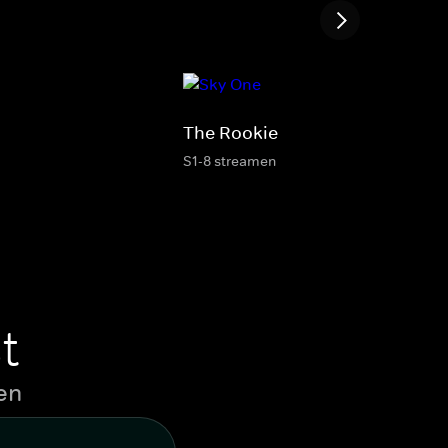
The Rookie
S1-8 streamen
t
en