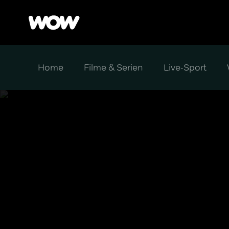
Home
Filme & Serien
Live-Sport