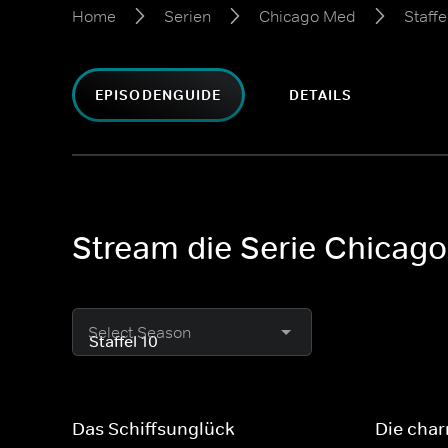
Home
Serien
Chicago Med
Staffe
EPISODENGUIDE
DETAILS
Stream die Serie Chicago
Select Season
Das Schiffsunglück
Die cha