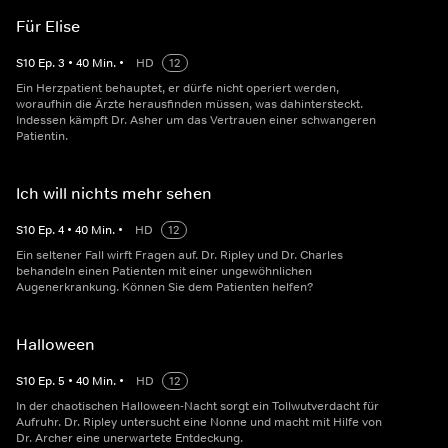
Für Elise
S
10
Ep.
3
•
40
Min.
•
HD
12
Ein Herzpatient behauptet, er dürfe nicht operiert werden,
woraufhin die Ärzte herausfinden müssen, was dahintersteckt.
Indessen kämpft Dr. Asher um das Vertrauen einer schwangeren
Patientin.
Ich will nichts mehr sehen
S
10
Ep.
4
•
40
Min.
•
HD
12
Ein seltener Fall wirft Fragen auf. Dr. Ripley und Dr. Charles
behandeln einen Patienten mit einer ungewöhnlichen
Augenerkrankung. Können Sie dem Patienten helfen?
Halloween
S
10
Ep.
5
•
40
Min.
•
HD
12
In der chaotischen Halloween-Nacht sorgt ein Tollwutverdacht für
Aufruhr. Dr. Ripley untersucht eine Nonne und macht mit Hilfe von
Dr. Archer eine unerwartete Entdeckung.