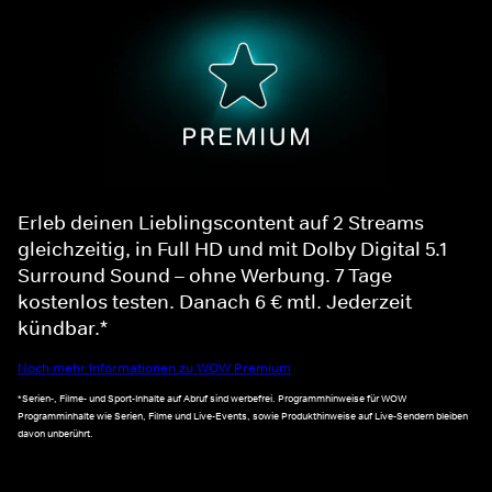
Erleb deinen Lieblingscontent auf 2 Streams
gleichzeitig, in Full HD und mit Dolby Digital 5.1
Surround Sound – ohne Werbung. 7 Tage
kostenlos testen. Danach 6 € mtl. Jederzeit
kündbar.*
Noch mehr Informationen zu WOW Premium
*Serien-, Filme- und Sport-Inhalte auf Abruf sind werbefrei. Programmhinweise für WOW
Programminhalte wie Serien, Filme und Live-Events, sowie Produkthinweise auf Live-Sendern bleiben
davon unberührt.