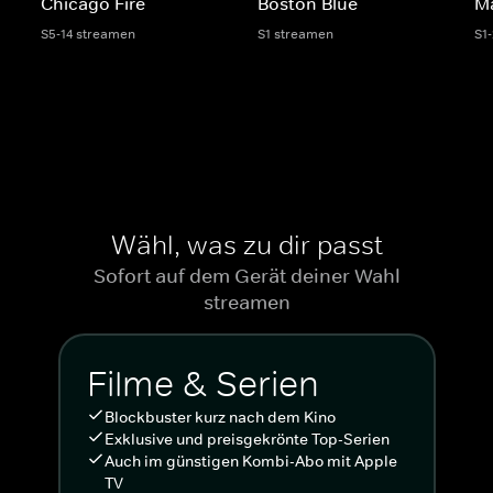
Chicago Fire
Boston Blue
M
S5-14 streamen
S1 streamen
S1
Wähl, was zu dir passt
Sofort auf dem Gerät deiner Wahl
streamen
Filme & Serien
Blockbuster kurz nach dem Kino
Exklusive und preisgekrönte Top-Serien
Auch im günstigen Kombi-Abo mit Apple
TV