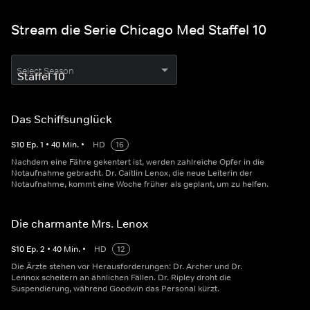
Stream die Serie Chicago Med Staffel 10
Select Season
Das Schiffsunglück
S
10
Ep.
1
•
40
Min.
•
HD
16
Nachdem eine Fähre gekentert ist, werden zahlreiche Opfer in die
Notaufnahme gebracht. Dr. Caitlin Lenox, die neue Leiterin der
Notaufnahme, kommt eine Woche früher als geplant, um zu helfen.
Die charmante Mrs. Lenox
S
10
Ep.
2
•
40
Min.
•
HD
12
Die Ärzte stehen vor Herausforderungen: Dr. Archer und Dr.
Lennox scheitern an ähnlichen Fällen. Dr. Ripley droht die
Suspendierung, während Goodwin das Personal kürzt.