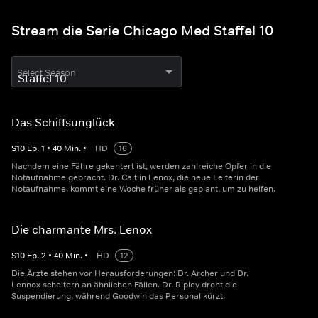
Stream die Serie Chicago Med Staffel 10
Select Season
Das Schiffsunglück
S
10
Ep.
1
•
40
Min.
•
HD
16
Nachdem eine Fähre gekentert ist, werden zahlreiche Opfer in die
Notaufnahme gebracht. Dr. Caitlin Lenox, die neue Leiterin der
Notaufnahme, kommt eine Woche früher als geplant, um zu helfen.
Die charmante Mrs. Lenox
S
10
Ep.
2
•
40
Min.
•
HD
12
Die Ärzte stehen vor Herausforderungen: Dr. Archer und Dr.
Lennox scheitern an ähnlichen Fällen. Dr. Ripley droht die
Suspendierung, während Goodwin das Personal kürzt.