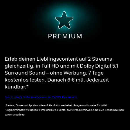
Erleb deinen Lieblingscontent auf 2 Streams
gleichzeitig, in Full HD und mit Dolby Digital 5.1
Surround Sound – ohne Werbung. 7 Tage
kostenlos testen. Danach 6 € mtl. Jederzeit
kündbar.*
Noch mehr Informationen zu WOW Premium
*Serien-, Filme- und Sport-Inhalte auf Abruf sind werbefrei. Programmhinweise für WOW
Programminhalte wie Serien, Filme und Live-Events, sowie Produkthinweise auf Live-Sendern bleiben
davon unberührt.