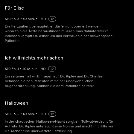
Für Elise
S
10
Ep.
3
•
40
Min.
•
HD
12
Ein Herzpatient behauptet, er dürfe nicht operiert werden,
woraufhin die Ärzte herausfinden müssen, was dahintersteckt.
Indessen kämpft Dr. Asher um das Vertrauen einer schwangeren
Patientin.
Ich will nichts mehr sehen
S
10
Ep.
4
•
40
Min.
•
HD
12
Ein seltener Fall wirft Fragen auf. Dr. Ripley und Dr. Charles
behandeln einen Patienten mit einer ungewöhnlichen
Augenerkrankung. Können Sie dem Patienten helfen?
Halloween
S
10
Ep.
5
•
40
Min.
•
HD
12
In der chaotischen Halloween-Nacht sorgt ein Tollwutverdacht für
Aufruhr. Dr. Ripley untersucht eine Nonne und macht mit Hilfe von
Dr. Archer eine unerwartete Entdeckung.