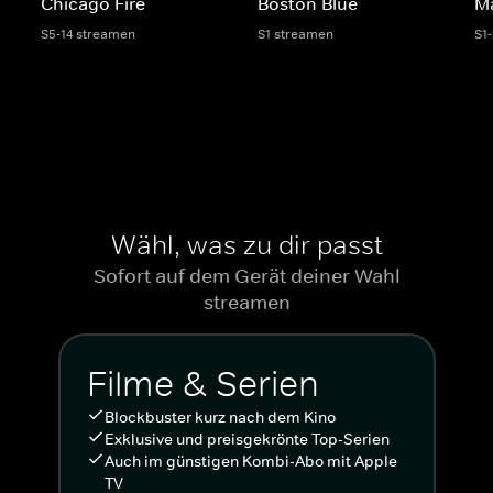
Chicago Fire
Boston Blue
M
S5-14 streamen
S1 streamen
S1
Wähl, was zu dir passt
Sofort auf dem Gerät deiner Wahl
streamen
Filme & Serien
Blockbuster kurz nach dem Kino
Exklusive und preisgekrönte Top-Serien
Auch im günstigen Kombi-Abo mit Apple
TV