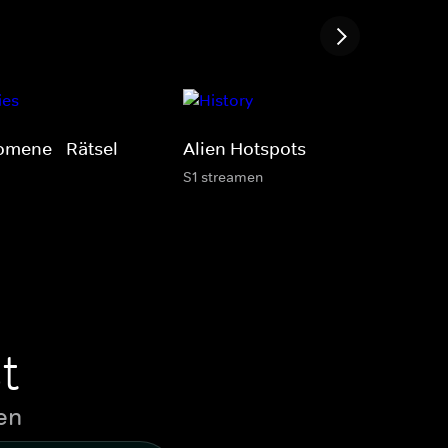
omene - Rätsel
Alien Hotspots
S1 streamen
t
en