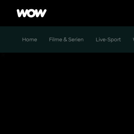
Home
Filme & Serien
Live-Sport