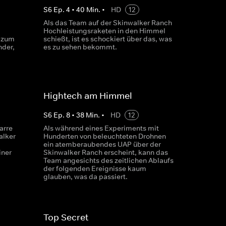
S
6
Ep.
4
•
40
Min.
•
HD
12
Als das Team auf der Skinwalker Ranch
Hochleistungsraketen in den Himmel
 zum
schießt, ist es schockiert über das, was
nder,
es zu sehen bekommt.
Hightech am Himmel
S
6
Ep.
8
•
38
Min.
•
HD
12
arre
Als während eines Experiments mit
alker
Hunderten von beleuchteten Drohnen
ein atemberaubendes UAP über der
iner
Skinwalker Ranch erscheint, kann das
Team angesichts des zeitlichen Ablaufs
der folgenden Ereignisse kaum
glauben, was da passiert.
Top Secret