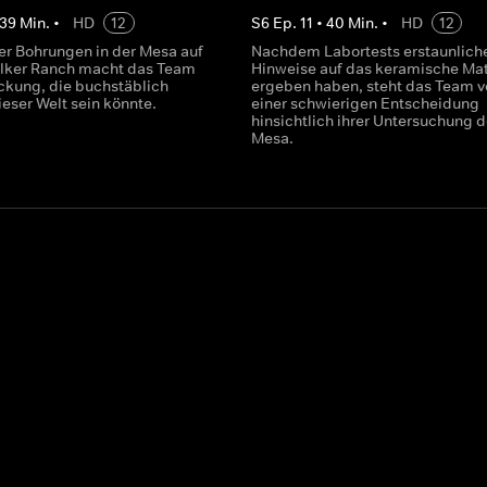
39
Min.
•
HD
12
S
6
Ep.
11
•
40
Min.
•
HD
12
r Bohrungen in der Mesa auf
Nachdem Labortests erstaunlich
lker Ranch macht das Team
Hinweise auf das keramische Mat
ckung, die buchstäblich
ergeben haben, steht das Team v
ieser Welt sein könnte.
einer schwierigen Entscheidung
hinsichtlich ihrer Untersuchung d
Mesa.