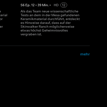
S
6
Ep.
12
•
39
Min.
•
HD
12
e
Als das Team neue wissenschaftliche
erial
Tests an dem in der Mesa gefundenen
or
Keramikmaterial durchführt, entdeckt
es Hinweise darauf, dass auf der
er
Skinwalker Ranch möglicherweise
etwas höchst Geheimnisvolles
vergraben ist.
mehr