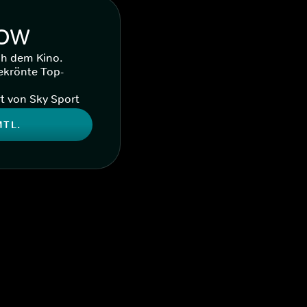
WOW
ch dem Kino.
ekrönte Top-
t von Sky Sport
MTL.