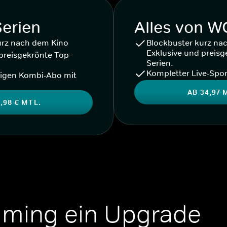
Serien
Alles von 
urz nach dem Kino
Blockbuster kurz na
Exklusive und preisg
preisgekrönte Top-
Serien.
Kompletter Live-Spor
igen Kombi-Abo mit
AB 34,97 
,98 € MTL.
aming ein Upgrade