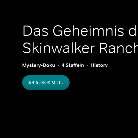
Das Geheimnis d
Skinwalker Ranc
Mystery-Doku
4 Staffeln
History
AB 5,98 € MTL.