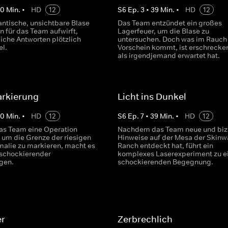
40
Min.
•
HD
12
S
6
Ep.
3
•
39
Min.
•
HD
12
antische, unsichtbare Blase
Das Team entzündet ein großes
n für das Team aufwirft,
Lagerfeuer, um die Blase zu
liche Antworten plötzlich
untersuchen. Doch was im Rauch
l.
Vorschein kommt, ist erschrecke
als irgendjemand erwartet hat.
rkierung
Licht ins Dunkel
40
Min.
•
HD
12
S
6
Ep.
7
•
39
Min.
•
HD
12
s Team eine Operation
Nachdem das Team neue und biz
, um die Grenze der riesigen
Hinweise auf der Mesa der Skinw
alie zu markieren, macht es
Ranch entdeckt hat, führt ein
 schockierender
komplexes Laserexperiment zu e
gen.
schockierenden Begegnung.
er
Zerbrechlich