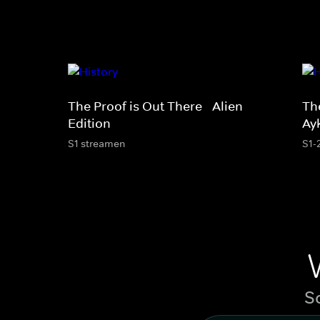
The Proof is Out There - Alien
Th
Edition
Ay
S1 streamen
S1-
S