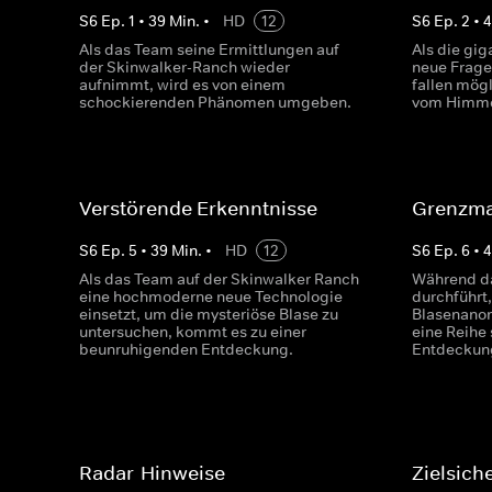
S
6
Ep.
1
•
39
Min.
•
HD
12
S
6
Ep.
2
•
Als das Team seine Ermittlungen auf
Als die gig
der Skinwalker-Ranch wieder
neue Frage
aufnimmt, wird es von einem
fallen mög
schockierenden Phänomen umgeben.
vom Himme
Verstörende Erkenntnisse
Grenzma
S
6
Ep.
5
•
39
Min.
•
HD
12
S
6
Ep.
6
•
Als das Team auf der Skinwalker Ranch
Während da
eine hochmoderne neue Technologie
durchführt
einsetzt, um die mysteriöse Blase zu
Blasenanom
untersuchen, kommt es zu einer
eine Reihe
beunruhigenden Entdeckung.
Entdeckun
Radar-Hinweise
Zielsich