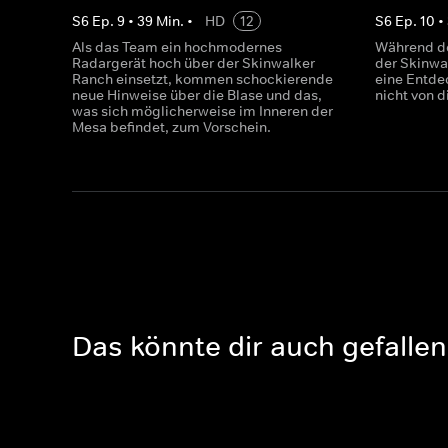
S
6
Ep.
9
•
39
Min.
•
HD
12
S
6
Ep.
10
•
Als das Team ein hochmodernes
Während de
Radargerät hoch über der Skinwalker
der Skinwa
Ranch einsetzt, kommen schockierende
eine Entde
neue Hinweise über die Blase und das,
nicht von d
was sich möglicherweise im Inneren der
Mesa befindet, zum Vorschein.
Das könnte dir auch gefallen