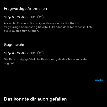
Fragwürdige Anomalien
S
1
Ep.
5
•
39
Min.
•
HD
12
Als weiterführende Test zeigen, dass es unter der Ranch
fragwürdige Anomalien gibt, erteilt Brandon dem Team schließlich
die Erlaubnis zum Graben.
Gegenwehr
S
1
Ep.
6
•
39
Min.
•
HD
12
Die Ranch zeigt gefährliche Reaktionen, als das Team zu graben
beginnt.
mehr
Das könnte dir auch gefallen