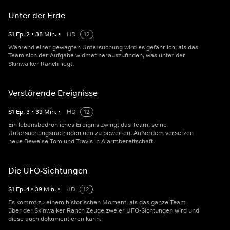
Unter der Erde
S
1
Ep.
2
•
38
Min.
•
HD
12
Während einer gewagten Untersuchung wird es gefährlich, als das
Team sich der Aufgabe widmet herauszufinden, was unter der
Skinwalker Ranch liegt.
Verstörende Ereignisse
S
1
Ep.
3
•
39
Min.
•
HD
12
Ein lebensbedrohliches Ereignis zwingt das Team, seine
Untersuchungsmethoden neu zu bewerten. Außerdem versetzen
neue Beweise Tom und Travis in Alarmbereitschaft.
Die UFO-Sichtungen
S
1
Ep.
4
•
39
Min.
•
HD
12
Es kommt zu einem historischen Moment, als das ganze Team
über der Skinwalker Ranch Zeuge zweier UFO-Sichtungen wird und
diese auch dokumentieren kann.