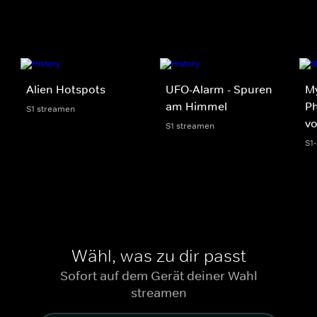
Alien Hotspots
UFO-Alarm - Spuren
My
am Himmel
Ph
S1 streamen
v
S1 streamen
S1
Wähl, was zu dir passt
Sofort auf dem Gerät deiner Wahl
streamen