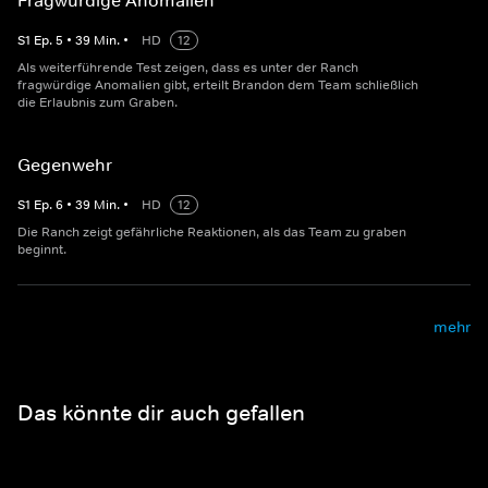
Fragwürdige Anomalien
S
1
Ep.
5
•
39
Min.
•
HD
12
Als weiterführende Test zeigen, dass es unter der Ranch
fragwürdige Anomalien gibt, erteilt Brandon dem Team schließlich
die Erlaubnis zum Graben.
Gegenwehr
S
1
Ep.
6
•
39
Min.
•
HD
12
Die Ranch zeigt gefährliche Reaktionen, als das Team zu graben
beginnt.
mehr
Das könnte dir auch gefallen