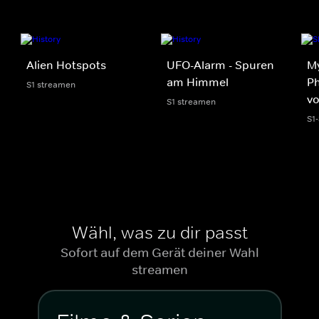
Alien Hotspots
UFO-Alarm - Spuren
My
am Himmel
Ph
S1 streamen
v
S1 streamen
S1
Wähl, was zu dir passt
Sofort auf dem Gerät deiner Wahl
streamen