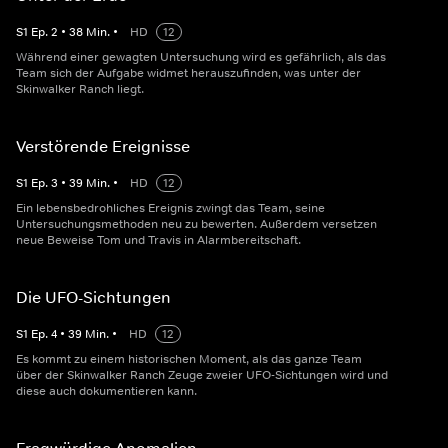
S
1
Ep.
2
•
38
Min.
•
HD
12
Während einer gewagten Untersuchung wird es gefährlich, als das
Team sich der Aufgabe widmet herauszufinden, was unter der
Skinwalker Ranch liegt.
Verstörende Ereignisse
S
1
Ep.
3
•
39
Min.
•
HD
12
Ein lebensbedrohliches Ereignis zwingt das Team, seine
Untersuchungsmethoden neu zu bewerten. Außerdem versetzen
neue Beweise Tom und Travis in Alarmbereitschaft.
Die UFO-Sichtungen
S
1
Ep.
4
•
39
Min.
•
HD
12
Es kommt zu einem historischen Moment, als das ganze Team
über der Skinwalker Ranch Zeuge zweier UFO-Sichtungen wird und
diese auch dokumentieren kann.