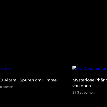
O-Alarm - Spuren am Himmel
Mysteriöse Phän
von oben
streamen
S1-3 streamen