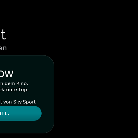
t
en
WOW
ch dem Kino.
ekrönte Top-
t von Sky Sport
MTL.