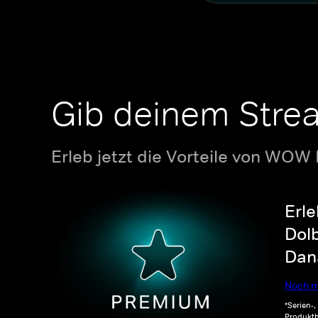
Gib deinem Stre
Erleb jetzt die Vorteile von WOW
Erle
Dolb
Dana
Noch m
*Serien-
Produkth