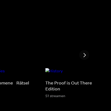
omene - Rätsel
The Proof is Out There - Alien
Edition
S1 streamen