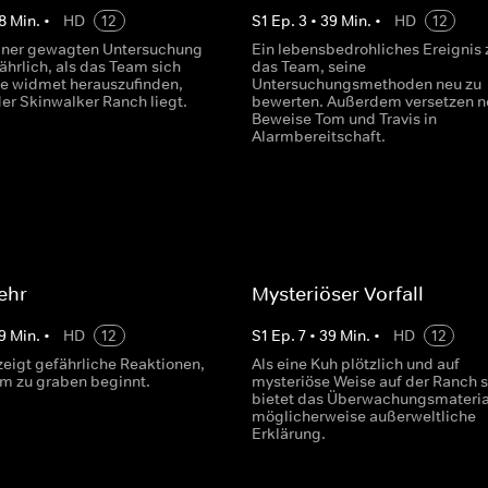
8
Min.
•
HD
12
S
1
Ep.
3
•
39
Min.
•
HD
12
iner gewagten Untersuchung
Ein lebensbedrohliches Ereignis 
ährlich, als das Team sich
das Team, seine
e widmet herauszufinden,
Untersuchungsmethoden neu zu
der Skinwalker Ranch liegt.
bewerten. Außerdem versetzen n
Beweise Tom und Travis in
Alarmbereitschaft.
ehr
Mysteriöser Vorfall
9
Min.
•
HD
12
S
1
Ep.
7
•
39
Min.
•
HD
12
zeigt gefährliche Reaktionen,
Als eine Kuh plötzlich und auf
am zu graben beginnt.
mysteriöse Weise auf der Ranch st
bietet das Überwachungsmateria
möglicherweise außerweltliche
Erklärung.