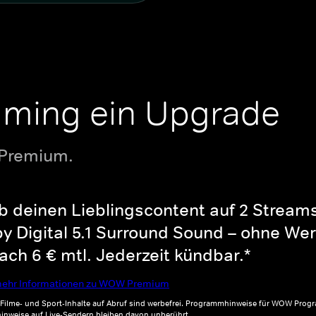
aming ein Upgrade
 Premium.
b deinen Lieblingscontent auf 2 Streams 
y Digital 5.1 Surround Sound – ohne Wer
ch 6 € mtl. Jederzeit kündbar.*
ehr Informationen zu WOW Premium
, Filme- und Sport-Inhalte auf Abruf sind werbefrei. Programmhinweise für WOW Progr
inweise auf Live-Sendern bleiben davon unberührt.