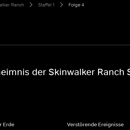
alker Ranch
Staffel 1
Folge 4
eimnis der Skinwalker Ranch St
r Erde
Verstörende Ereignisse