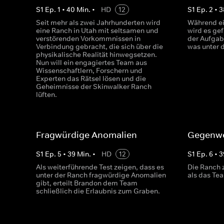
S
1
Ep.
1
•
40
Min.
•
HD
12
S
1
Ep.
2
•
3
Seit mehr als zwei Jahrhunderten wird
Während e
eine Ranch in Utah mit seltsamen und
wird es gef
verstörenden Vorkommnissen in
der Aufgab
Verbindung gebracht, die sich über die
was unter 
physikalische Realität hinwegsetzen.
Nun will ein engagiertes Team aus
Wissenschaftlern, Forschern und
Experten das Rätsel lösen und die
Geheimnisse der Skinwalker Ranch
lüften.
Fragwürdige Anomalien
Gegenw
S
1
Ep.
5
•
39
Min.
•
HD
12
S
1
Ep.
6
•
3
Als weiterführende Test zeigen, dass es
Die Ranch 
unter der Ranch fragwürdige Anomalien
als das Te
gibt, erteilt Brandon dem Team
schließlich die Erlaubnis zum Graben.