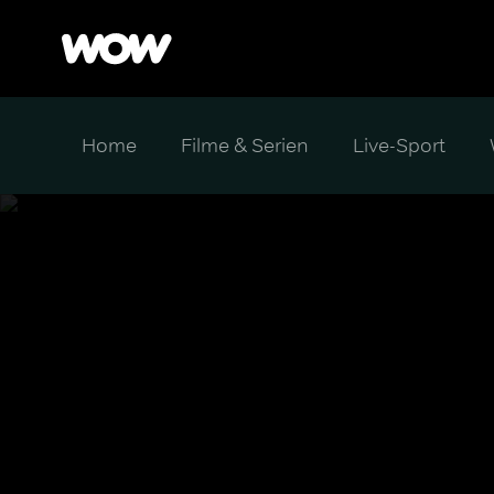
Home
Filme & Serien
Live-Sport