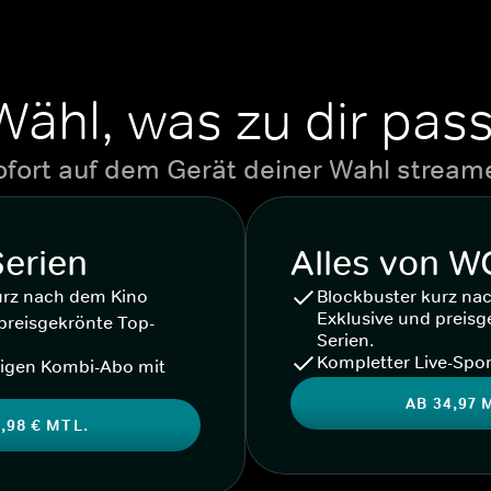
Wähl, was zu dir pass
ofort auf dem Gerät deiner Wahl stream
Serien
Alles von 
urz nach dem Kino
Blockbuster kurz na
Exklusive und preisg
preisgekrönte Top-
Serien.
Kompletter Live-Spor
igen Kombi-Abo mit
AB 34,97 
,98 € MTL.