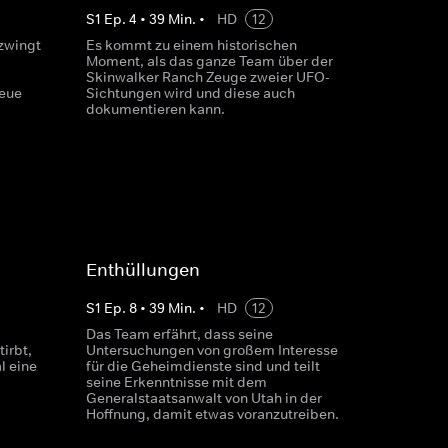
S
1
Ep.
4
•
39
Min.
•
HD
12
zwingt
Es kommt zu einem historischen
Moment, als das ganze Team über der
Skinwalker Ranch Zeuge zweier UFO-
eue
Sichtungen wird und diese auch
dokumentieren kann.
Enthüllungen
S
1
Ep.
8
•
39
Min.
•
HD
12
Das Team erfährt, dass seine
irbt,
Untersuchungen von großem Interesse
l eine
für die Geheimdienste sind und teilt
seine Erkenntnisse mit dem
Generalstaatsanwalt von Utah in der
Hoffnung, damit etwas voranzutreiben.