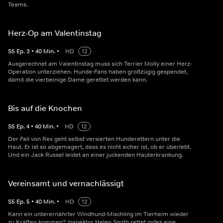
Teams.
Herz-Op am Valentinstag
S
5
Ep.
3
•
40
Min.
•
HD
12
Ausgerechnet am Valentinstag muss sich Terrier Molly einer Herz-
Operation unterziehen. Hunde-Fans haben großzügig gespendet,
damit die vierbeinige Dame gerettet werden kann.
Bis auf die Knochen
S
5
Ep.
4
•
40
Min.
•
HD
12
Der Fall von Rex geht selbst versierten Hunderettern unter die
Haut. Er ist so abgemagert, dass es nicht sicher ist, ob er überlebt.
Und ein Jack Russel leidet an einer juckenden Hauterkrankung.
Vereinsamt und vernachlässigt
S
5
Ep.
5
•
40
Min.
•
HD
12
Kann ein unterernährter Windhund-Mischling im Tierheim wieder
zu Kräften kommen? Inspektor Helen Smith rettet indes eine