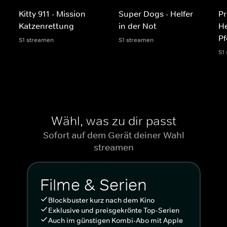
Kitty 911 - Mission
Super Dogs - Helfer
Pr
Katzenrettung
in der Not
He
Pf
S1 streamen
S1 streamen
S1
Wähl, was zu dir passt
Sofort auf dem Gerät deiner Wahl
streamen
Filme & Serien
Blockbuster kurz nach dem Kino
Exklusive und preisgekrönte Top-Serien
Auch im günstigen Kombi-Abo mit Apple