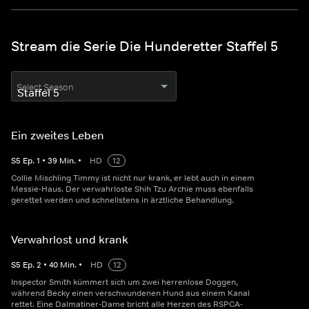
Stream die Serie Die Hunderetter Staffel 5
Select Season
Ein zweites Leben
S
5
Ep.
1
•
39
Min.
•
HD
12
Collie Mischling Timmy ist nicht nur krank, er lebt auch in einem
Messie-Haus. Der verwahrloste Shih Tzu Archie muss ebenfalls
gerettet werden und schnellstens in ärztliche Behandlung.
Verwahrlost und krank
S
5
Ep.
2
•
40
Min.
•
HD
12
Inspector Smith kümmert sich um zwei herrenlose Doggen,
während Becky einen verschwundenen Hund aus einem Kanal
rettet. Eine Dalmatiner-Dame bricht alle Herzen des RSPCA-