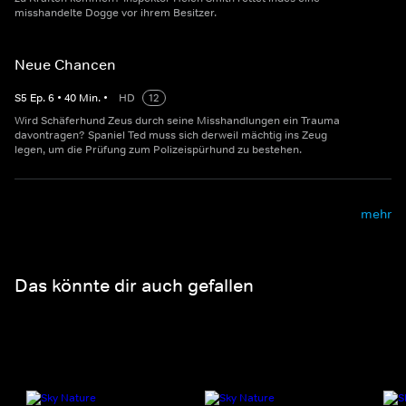
misshandelte Dogge vor ihrem Besitzer.
Neue Chancen
S
5
Ep.
6
•
40
Min.
•
HD
12
Wird Schäferhund Zeus durch seine Misshandlungen ein Trauma
davontragen? Spaniel Ted muss sich derweil mächtig ins Zeug
legen, um die Prüfung zum Polizeispürhund zu bestehen.
mehr
Das könnte dir auch gefallen