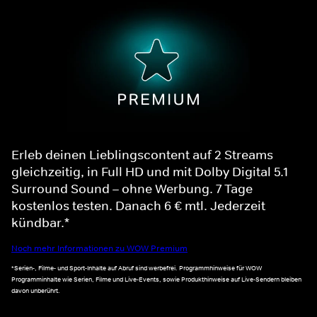
Erleb deinen Lieblingscontent auf 2 Streams
gleichzeitig, in Full HD und mit Dolby Digital 5.1
Surround Sound – ohne Werbung. 7 Tage
kostenlos testen. Danach 6 € mtl. Jederzeit
kündbar.*
Noch mehr Informationen zu WOW Premium
*Serien-, Filme- und Sport-Inhalte auf Abruf sind werbefrei. Programmhinweise für WOW
Programminhalte wie Serien, Filme und Live-Events, sowie Produkthinweise auf Live-Sendern bleiben
davon unberührt.