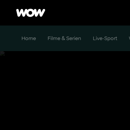
Home
Filme & Serien
Live-Sport