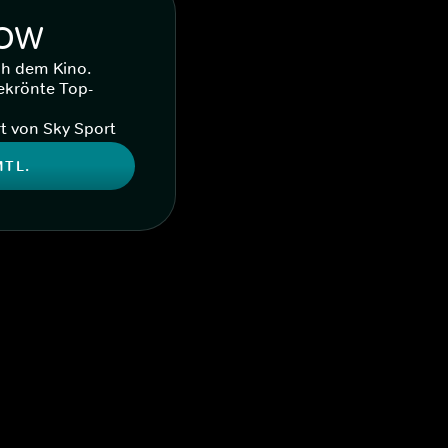
WOW
ch dem Kino.
ekrönte Top-
t von Sky Sport
MTL.