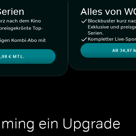
Serien
Alles von 
urz nach dem Kino
Blockbuster kurz na
Exklusive und preisg
preisgekrönte Top-
Serien.
Kompletter Live-Spor
igen Kombi-Abo mit
AB 34,97 
,98 € MTL.
aming ein Upgrade