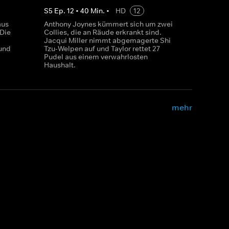
S
5
Ep.
12
•
40
Min.
•
HD
12
aus
Anthony Joynes kümmert sich um zwei
 Die
Collies, die an Räude erkrankt sind.
Jacqui Miller nimmt abgemagerte Shi
 und
Tzu-Welpen auf und Taylor rettet 27
Pudel aus einem verwahrlosten
Haushalt.
mehr