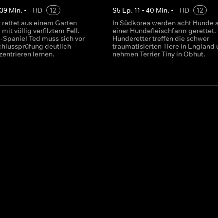
39
Min.
•
HD
12
S
5
Ep.
11
•
40
Min.
•
HD
12
 rettet aus einem Garten
In Südkorea werden acht Hunde 
mit völlig verfilztem Fell.
einer Hundefleischfarm gerettet.
i-Spaniel Ted muss sich vor
Hunderetter treffen die schwer
chlussprüfung deutlich
traumatisierten Tiere in England
entrieren lernen.
nehmen Terrier Tiny in Obhut.