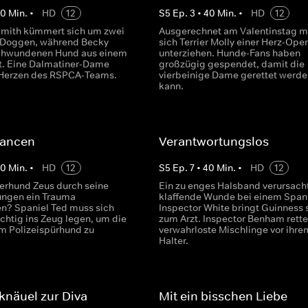
40
Min.
•
HD
12
S
5
Ep.
3
•
40
Min.
•
HD
12
Smith kümmert sich um zwei
Ausgerechnet am Valentinstag m
 Doggen, während Becky
sich Terrier Molly einer Herz-Ope
schwundenen Hund aus einem
unterziehen. Hunde-Fans haben
et. Eine Dalmatiner-Dame
großzügig gespendet, damit die
e Herzen des RSPCA-Teams.
vierbeinige Dame gerettet werde
kann.
ancen
Verantwortungslos
40
Min.
•
HD
12
S
5
Ep.
7
•
40
Min.
•
HD
12
erhund Zeus durch seine
Ein zu enges Halsband verursacht
ungen ein Trauma
klaffende Wunde bei einem Spani
n? Spaniel Ted muss sich
Inspector White bringt Guinness 
chtig ins Zeug legen, um die
zum Arzt. Inspector Benham rette
m Polizeispürhund zu
verwahrloste Mischlinge vor ihre
Halter.
knäuel zur Diva
Mit ein bisschen Liebe