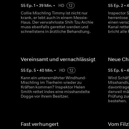
S
5
Ep.
1
•
39
Min.
•
HD
12
S
5
Ep.
2
•
Collie Mischling Timmy ist nicht nur
Inspector 
krank, er lebt auch in einem Messie-
herrenlose
Haus. Der verwahrloste Shih Tzu Archie
einen ver
muss ebenfalls gerettet werden und
Kanal rett
schnellstens in ärztliche Behandlung.
bricht all
Vereinsamt und vernachlässigt
Neue Ch
S
5
Ep.
5
•
40
Min.
•
HD
12
S
5
Ep.
6
•
Kann ein unterernährter Windhund-
Wird Schäf
Mischling im Tierheim wieder zu
Misshandl
Kräften kommen? Inspektor Helen
davontrage
Smith rettet indes eine misshandelte
derweil mä
Dogge vor ihrem Besitzer.
Prüfung zu
bestehen.
Fast verhungert
Vom Filz