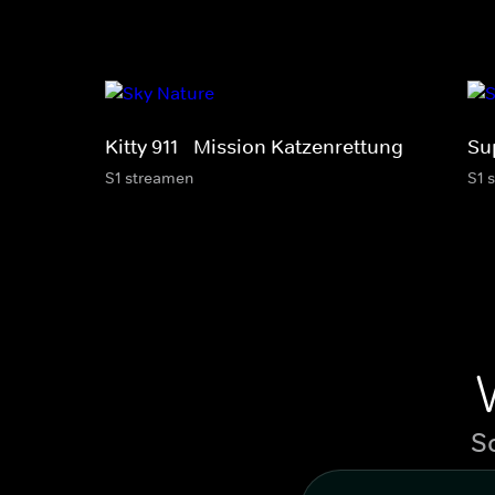
Kitty 911 - Mission Katzenrettung
Sup
S1 streamen
S1 
S