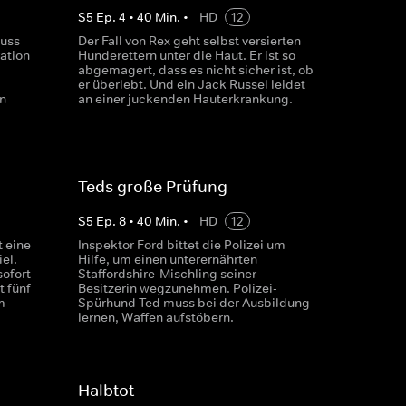
S
5
Ep.
4
•
40
Min.
•
HD
12
uss
Der Fall von Rex geht selbst versierten
ration
Hunderettern unter die Haut. Er ist so
abgemagert, dass es nicht sicher ist, ob
er überlebt. Und ein Jack Russel leidet
n
an einer juckenden Hauterkrankung.
Teds große Prüfung
S
5
Ep.
8
•
40
Min.
•
HD
12
 eine
Inspektor Ford bittet die Polizei um
el.
Hilfe, um einen unterernährten
sofort
Staffordshire-Mischling seiner
t fünf
Besitzerin wegzunehmen. Polizei-
m
Spürhund Ted muss bei der Ausbildung
lernen, Waffen aufstöbern.
Halbtot