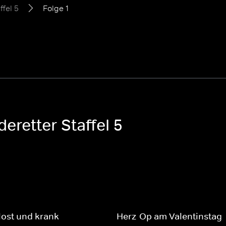
ffel 5
Folge 1
eretter Staffel 5
ost und krank
Herz-Op am Valentinstag