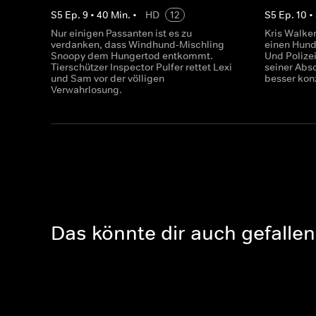
S
5
Ep.
9
•
40
Min.
•
HD
12
S
5
Ep.
10
•
Nur einigen Passanten ist es zu
Kris Walker
verdanken, dass Windhund-Mischling
einen Hund 
Snoopy dem Hungertod entkommt.
Und Polize
Tierschützer Inspector Pulfer rettet Lexi
seiner Abs
und Sam vor der völligen
besser konz
Verwahrlosung.
Das könnte dir auch gefallen