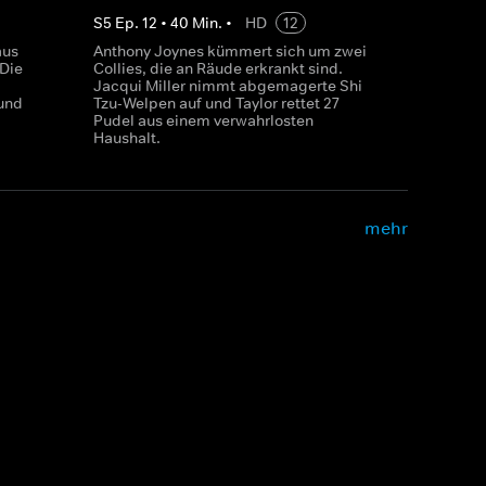
S
5
Ep.
12
•
40
Min.
•
HD
12
aus
Anthony Joynes kümmert sich um zwei
 Die
Collies, die an Räude erkrankt sind.
Jacqui Miller nimmt abgemagerte Shi
 und
Tzu-Welpen auf und Taylor rettet 27
Pudel aus einem verwahrlosten
Haushalt.
mehr