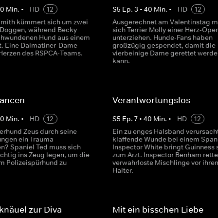
40
Min.
•
HD
12
S
5
Ep.
3
•
40
Min.
•
HD
12
Smith kümmert sich um zwei
Ausgerechnet am Valentinstag m
 Doggen, während Becky
sich Terrier Molly einer Herz-Ope
schwundenen Hund aus einem
unterziehen. Hunde-Fans haben
et. Eine Dalmatiner-Dame
großzügig gespendet, damit die
e Herzen des RSPCA-Teams.
vierbeinige Dame gerettet werde
kann.
ancen
Verantwortungslos
40
Min.
•
HD
12
S
5
Ep.
7
•
40
Min.
•
HD
12
erhund Zeus durch seine
Ein zu enges Halsband verursacht
ungen ein Trauma
klaffende Wunde bei einem Spani
n? Spaniel Ted muss sich
Inspector White bringt Guinness 
chtig ins Zeug legen, um die
zum Arzt. Inspector Benham rette
m Polizeispürhund zu
verwahrloste Mischlinge vor ihre
Halter.
knäuel zur Diva
Mit ein bisschen Liebe