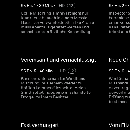
S
5
Ep.
1
•
39
Min.
•
HD
12
S
5
Ep.
2
•
Collie Mischling Timmy ist nicht nur
Inspector 
krank, er lebt auch in einem Messie-
herrenlose
Haus. Der verwahrloste Shih Tzu Archie
einen ver
muss ebenfalls gerettet werden und
Kanal rett
schnellstens in ärztliche Behandlung.
bricht all
Vereinsamt und vernachlässigt
Neue Ch
S
5
Ep.
5
•
40
Min.
•
HD
12
S
5
Ep.
6
•
Kann ein unterernährter Windhund-
Wird Schäf
Mischling im Tierheim wieder zu
Misshandl
Kräften kommen? Inspektor Helen
davontrage
Smith rettet indes eine misshandelte
derweil mä
Dogge vor ihrem Besitzer.
Prüfung zu
bestehen.
Fast verhungert
Vom Filz