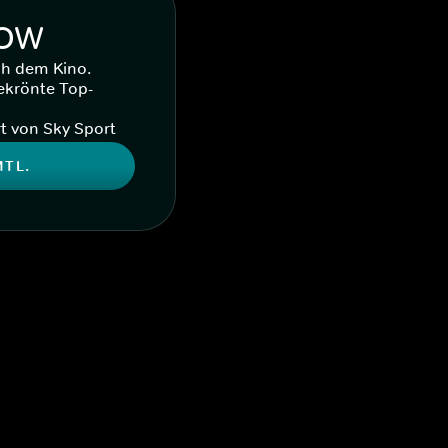
WOW
ch dem Kino.
ekrönte Top-
t von Sky Sport
MTL.