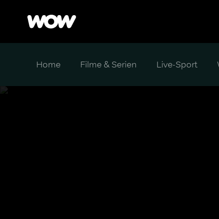
Home
Filme & Serien
Live-Sport