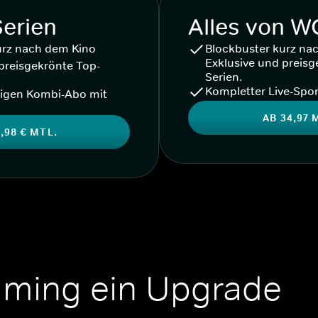
Serien
Alles von 
urz nach dem Kino
Blockbuster kurz na
Exklusive und preisg
preisgekrönte Top-
Serien.
Kompletter Live-Spor
igen Kombi-Abo mit
AB 34,97 
,98 € MTL.
aming ein Upgrade