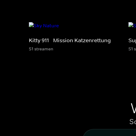
Kitty 911 - Mission Katzenrettung
Sup
S1 streamen
S1 
S