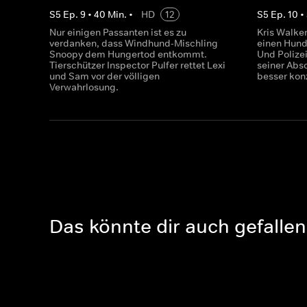
S
5
Ep.
9
•
40
Min.
•
HD
12
S
5
Ep.
10
•
Nur einigen Passanten ist es zu
Kris Walker
verdanken, dass Windhund-Mischling
einen Hund 
Snoopy dem Hungertod entkommt.
Und Polize
Tierschützer Inspector Pulfer rettet Lexi
seiner Abs
und Sam vor der völligen
besser konz
Verwahrlosung.
Das könnte dir auch gefallen