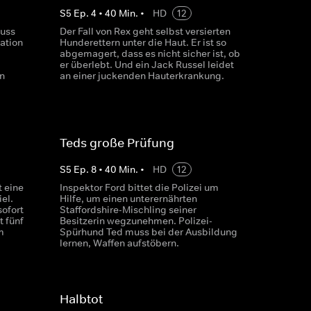
S
5
Ep.
4
•
40
Min.
•
HD
12
uss
Der Fall von Rex geht selbst versierten
ration
Hunderettern unter die Haut. Er ist so
abgemagert, dass es nicht sicher ist, ob
er überlebt. Und ein Jack Russel leidet
n
an einer juckenden Hauterkrankung.
Teds große Prüfung
S
5
Ep.
8
•
40
Min.
•
HD
12
 eine
Inspektor Ford bittet die Polizei um
el.
Hilfe, um einen unterernährten
sofort
Staffordshire-Mischling seiner
t fünf
Besitzerin wegzunehmen. Polizei-
m
Spürhund Ted muss bei der Ausbildung
lernen, Waffen aufstöbern.
Halbtot