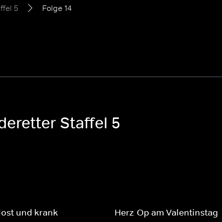
ffel 5
Folge 14
eretter Staffel 5
ost und krank
Herz-Op am Valentinstag