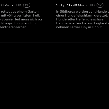
39
Min.
•
HD
12
S
5
Ep.
11
•
40
Min.
•
HD
12
 rettet aus einem Garten
In Südkorea werden acht Hunde 
mit völlig verfilztem Fell.
einer Hundefleischfarm gerettet.
i-Spaniel Ted muss sich vor
Hunderetter treffen die schwer
chlussprüfung deutlich
traumatisierten Tiere in England
entrieren lernen.
nehmen Terrier Tiny in Obhut.