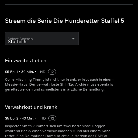
Stream die Serie Die Hunderetter Staffel 5
Select Season
Ein zweites Leben
S
5
Ep.
1
•
39
Min.
•
HD
12
Collie Mischling Timmy ist nicht nur krank, er lebt auch in einem
Messie-Haus. Der verwahrloste Shih Tzu Archie muss ebenfalls
gerettet werden und schnellstens in ärztliche Behandlung.
Verwahrlost und krank
S
5
Ep.
2
•
40
Min.
•
HD
12
Inspector Smith kümmert sich um zwei herrenlose Doggen,
während Becky einen verschwundenen Hund aus einem Kanal
rettet. Eine Dalmatiner-Dame bricht alle Herzen des RSPCA-