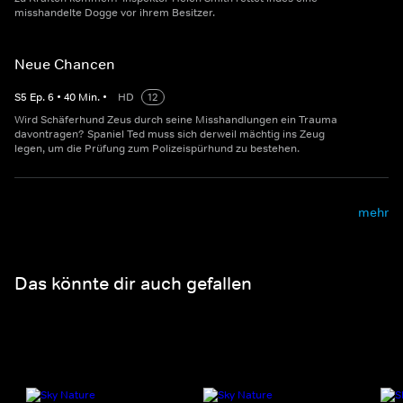
misshandelte Dogge vor ihrem Besitzer.
Neue Chancen
S
5
Ep.
6
•
40
Min.
•
HD
12
Wird Schäferhund Zeus durch seine Misshandlungen ein Trauma
davontragen? Spaniel Ted muss sich derweil mächtig ins Zeug
legen, um die Prüfung zum Polizeispürhund zu bestehen.
mehr
Das könnte dir auch gefallen