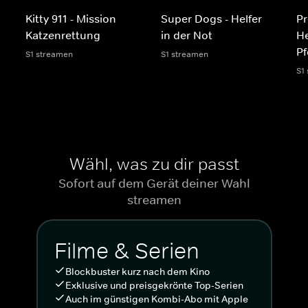
Kitty 911 - Mission
Super Dogs - Helfer
Pr
Katzenrettung
in der Not
He
Pf
S1 streamen
S1 streamen
S1
Wähl, was zu dir passt
Sofort auf dem Gerät deiner Wahl
streamen
Filme & Serien
Blockbuster kurz nach dem Kino
Exklusive und preisgekrönte Top-Serien
Auch im günstigen Kombi-Abo mit Apple