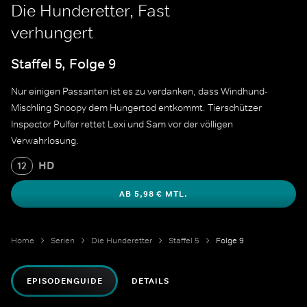
Die Hunderetter, Fast
verhungert
Staffel 5, Folge 9
Nur einigen Passanten ist es zu verdanken, dass Windhund-
Mischling Snoopy dem Hungertod entkommt. Tierschützer
Inspector Pulfer rettet Lexi und Sam vor der völligen
Verwahrlosung.
HD
12
AB 5,98 € MTL.
Home
Serien
Die Hunderetter
Staffel 5
Folge 9
EPISODENGUIDE
DETAILS