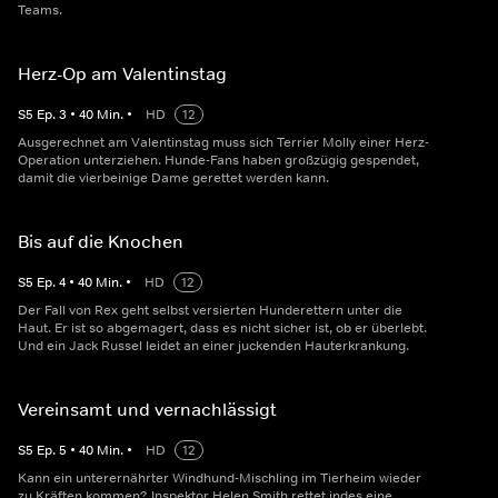
Teams.
Herz-Op am Valentinstag
S
5
Ep.
3
•
40
Min.
•
HD
12
Ausgerechnet am Valentinstag muss sich Terrier Molly einer Herz-
Operation unterziehen. Hunde-Fans haben großzügig gespendet,
damit die vierbeinige Dame gerettet werden kann.
Bis auf die Knochen
S
5
Ep.
4
•
40
Min.
•
HD
12
Der Fall von Rex geht selbst versierten Hunderettern unter die
Haut. Er ist so abgemagert, dass es nicht sicher ist, ob er überlebt.
Und ein Jack Russel leidet an einer juckenden Hauterkrankung.
Vereinsamt und vernachlässigt
S
5
Ep.
5
•
40
Min.
•
HD
12
Kann ein unterernährter Windhund-Mischling im Tierheim wieder
zu Kräften kommen? Inspektor Helen Smith rettet indes eine