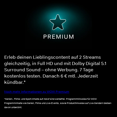
Erleb deinen Lieblingscontent auf 2 Streams
gleichzeitig, in Full HD und mit Dolby Digital 5.1
Surround Sound – ohne Werbung. 7 Tage
kostenlos testen. Danach 6 € mtl. Jederzeit
kündbar.*
Noch mehr Informationen zu WOW Premium
*Serien-, Filme- und Sport-Inhalte auf Abruf sind werbefrei. Programmhinweise für WOW
Programminhalte wie Serien, Filme und Live-Events, sowie Produkthinweise auf Live-Sendern bleiben
davon unberührt.