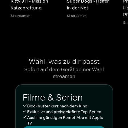
Kitty 911 - Mission
Super Dogs - Helfer
Pr
Katzenrettung
in der Not
He
Pf
S1 streamen
S1 streamen
S1
Wähl, was zu dir passt
Sofort auf dem Gerät deiner Wahl
streamen
Filme & Serien
Blockbuster kurz nach dem Kino
Exklusive und preisgekrönte Top-Serien
Auch im günstigen Kombi-Abo mit Apple
TV