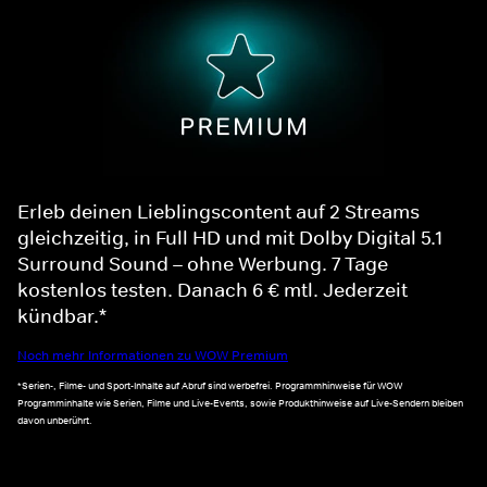
Erleb deinen Lieblingscontent auf 2 Streams
gleichzeitig, in Full HD und mit Dolby Digital 5.1
Surround Sound – ohne Werbung. 7 Tage
kostenlos testen. Danach 6 € mtl. Jederzeit
kündbar.*
Noch mehr Informationen zu WOW Premium
*Serien-, Filme- und Sport-Inhalte auf Abruf sind werbefrei. Programmhinweise für WOW
Programminhalte wie Serien, Filme und Live-Events, sowie Produkthinweise auf Live-Sendern bleiben
davon unberührt.