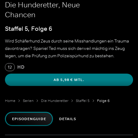
Die Hunderetter, Neue
Chancen
Staffel 5, Folge 6
Wird Schäferhund Zeus durch seine Misshandlungen ein Trauma
davontragen? Spaniel Ted muss sich derweil mächtig ins Zeug
legen, um die Prüfung zum Polizeispürhund zu bestehen.
HD
12
AB 5,98 € MTL.
Home
Serien
Die Hunderetter
Staffel 5
Folge 6
EPISODENGUIDE
DETAILS