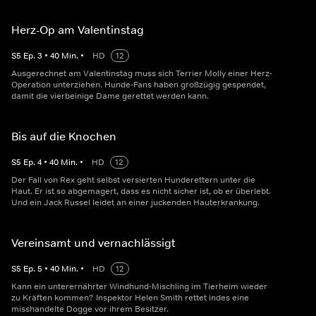
Herz-Op am Valentinstag
S
5
Ep.
3
•
40
Min.
•
HD
12
Ausgerechnet am Valentinstag muss sich Terrier Molly einer Herz-
Operation unterziehen. Hunde-Fans haben großzügig gespendet,
damit die vierbeinige Dame gerettet werden kann.
Bis auf die Knochen
S
5
Ep.
4
•
40
Min.
•
HD
12
Der Fall von Rex geht selbst versierten Hunderettern unter die
Haut. Er ist so abgemagert, dass es nicht sicher ist, ob er überlebt.
Und ein Jack Russel leidet an einer juckenden Hauterkrankung.
Vereinsamt und vernachlässigt
S
5
Ep.
5
•
40
Min.
•
HD
12
Kann ein unterernährter Windhund-Mischling im Tierheim wieder
zu Kräften kommen? Inspektor Helen Smith rettet indes eine
misshandelte Dogge vor ihrem Besitzer.