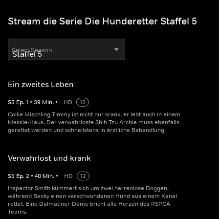
Stream die Serie Die Hunderetter Staffel 5
Select Season
Ein zweites Leben
S
5
Ep.
1
•
39
Min.
•
HD
12
Collie Mischling Timmy ist nicht nur krank, er lebt auch in einem
Messie-Haus. Der verwahrloste Shih Tzu Archie muss ebenfalls
gerettet werden und schnellstens in ärztliche Behandlung.
Verwahrlost und krank
S
5
Ep.
2
•
40
Min.
•
HD
12
Inspector Smith kümmert sich um zwei herrenlose Doggen,
während Becky einen verschwundenen Hund aus einem Kanal
rettet. Eine Dalmatiner-Dame bricht alle Herzen des RSPCA-
Teams.