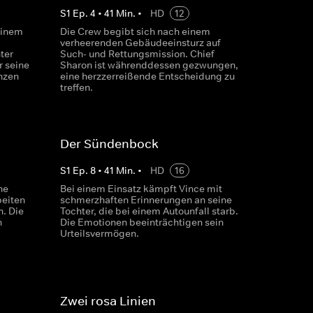
S
1
Ep.
4
•
41
Min.
•
HD
12
einem
Die Crew begibt sich nach einem
verheerenden Gebäudeeinsturz auf
ter
Such- und Rettungsmission. Chief
r seine
Sharon ist währenddessen gezwungen,
nzen
eine herzzerreißende Entscheidung zu
treffen.
Der Sündenbock
S
1
Ep.
8
•
41
Min.
•
HD
16
ne
Bei einem Einsatz kämpft Vince mit
beiten
schmerzhaften Erinnerungen an seine
. Die
Tochter, die bei einem Autounfall starb.
n
Die Emotionen beeinträchtigen sein
Urteilsvermögen.
Zwei rosa Linien