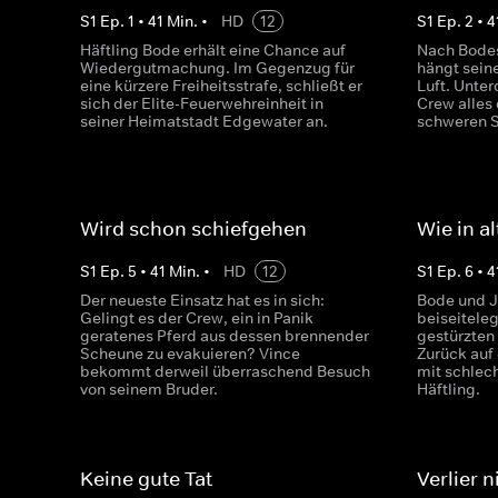
S
1
Ep.
1
•
41
Min.
•
HD
12
S
1
Ep.
2
•
4
Häftling Bode erhält eine Chance auf
Nach Bodes
Wiedergutmachung. Im Gegenzug für
hängt sein
eine kürzere Freiheitsstrafe, schließt er
Luft. Unte
sich der Elite-Feuerwehreinheit in
Crew alles 
seiner Heimatstadt Edgewater an.
schweren S
Wird schon schiefgehen
Wie in a
S
1
Ep.
5
•
41
Min.
•
HD
12
S
1
Ep.
6
•
4
Der neueste Einsatz hat es in sich:
Bode und J
Gelingt es der Crew, ein in Panik
beiseitele
geratenes Pferd aus dessen brennender
gestürzten
Scheune zu evakuieren? Vince
Zurück auf 
bekommt derweil überraschend Besuch
mit schlec
von seinem Bruder.
Häftling.
Keine gute Tat
Verlier 