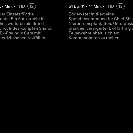
37
Min.
•
HD
12
S
1
Ep.
11
•
41
Min.
•
HD
12
ger Einsatz für die
Edgewater initiiert eine
ute: Ein Auto kracht in
Spendensammlung für Chief Sha
hof, wodurch ein Brand
Nierentransplantation. Unterdes
wird. Indes kämpfen Sharon
plant ein verärgerter Ex-Häftling 
Ex-Freundin Cara mit
Feuerwehreinheit, sich am
edizinischen Notfällen.
Kommandanten zu rächen.