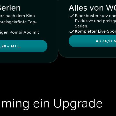
Serien
Alles von 
urz nach dem Kino
Blockbuster kurz na
Exklusive und preisg
preisgekrönte Top-
Serien.
Kompletter Live-Spor
igen Kombi-Abo mit
AB 34,97 
,98 € MTL.
aming ein Upgrade