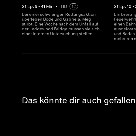
S
1
Ep.
9
•
41
Min.
•
HD
12
S
1
Ep.
10
•
Bei einer schwierigen Rettungsaktion
Ein brenzli
überleben Bode und Gabriela. Meg
Feuerwehrle
stirbt. Eine Woche nach dem Unfall auf
einen Bahn
der Ledgewood Bridge müssen sie sich
ausgelöst 
einer internen Untersuchung stellen.
und Bodes 
mehreren m
Das könnte dir auch gefallen