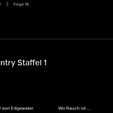
1
Folge 18
try Staffel 1
z von Edgewater
Wo Rauch ist ...