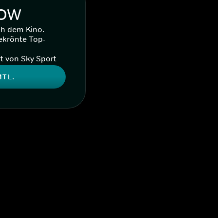
WOW
ch dem Kino.
ekrönte Top-
t von Sky Sport
MTL.