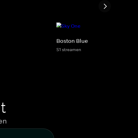
Boston Blue
S1 streamen
t
en