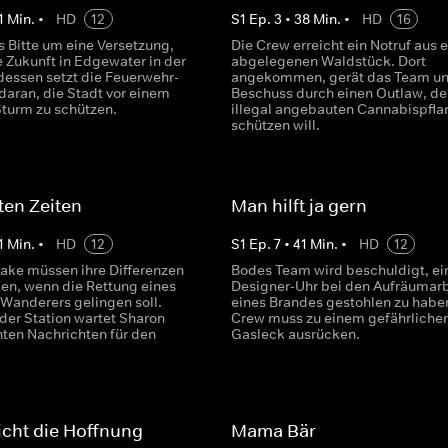
1
Min.
•
HD
12
S
1
Ep.
3
•
38
Min.
•
HD
16
 Bitte um eine Versetzung,
Die Crew erreicht ein Notruf aus 
e Zukunft in Edgewater in der
abgelegenen Waldstück. Dort
rdessen setzt die Feuerwehr-
angekommen, gerät das Team un
daran, die Stadt vor einem
Beschuss durch einen Outlaw, de
turm zu schützen.
illegal angebauten Cannabispfla
schützen will.
lten Zeiten
Man hilft ja gern
1
Min.
•
HD
12
S
1
Ep.
7
•
41
Min.
•
HD
12
ake müssen ihre Differenzen
Bodes Team wird beschuldigt, ei
gen, wenn die Rettung eines
Designer-Uhr bei den Aufräumar
 Wanderers gelingen soll.
eines Brandes gestohlen zu haben
der Station wartet Sharon
Crew muss zu einem gefährliche
hten Nachrichten für den
Gasleck ausrücken.
nicht die Hoffnung
Mama Bär