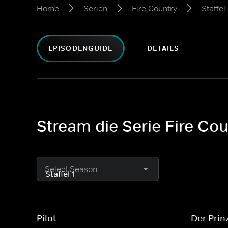
Home
Serien
Fire Country
Staffel 
EPISODENGUIDE
DETAILS
Stream die Serie Fire Coun
Select Season
Pilot
Der Prin