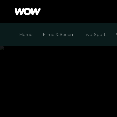
Home
Filme & Serien
Live-Sport