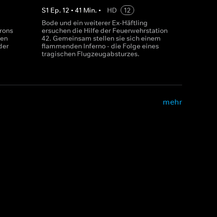
S
1
Ep.
12
•
41
Min.
•
HD
12
Bode und ein weiterer Ex-Häftling
rons
ersuchen die Hilfe der Feuerwehrstation
sen
42. Gemeinsam stellen sie sich einem
der
flammenden Inferno - die Folge eines
tragischen Flugzeugabsturzes.
mehr