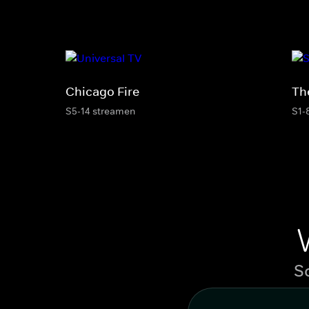
Chicago Fire
Th
S5-14 streamen
S1-
S