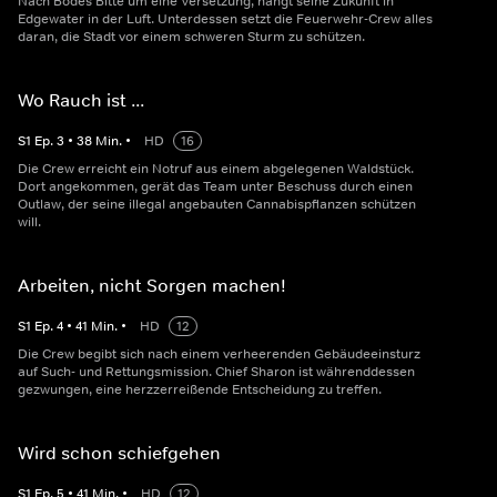
Nach Bodes Bitte um eine Versetzung, hängt seine Zukunft in
Edgewater in der Luft. Unterdessen setzt die Feuerwehr-Crew alles
daran, die Stadt vor einem schweren Sturm zu schützen.
Wo Rauch ist ...
S
1
Ep.
3
•
38
Min.
•
HD
16
Die Crew erreicht ein Notruf aus einem abgelegenen Waldstück.
Dort angekommen, gerät das Team unter Beschuss durch einen
Outlaw, der seine illegal angebauten Cannabispflanzen schützen
will.
Arbeiten, nicht Sorgen machen!
S
1
Ep.
4
•
41
Min.
•
HD
12
Die Crew begibt sich nach einem verheerenden Gebäudeeinsturz
auf Such- und Rettungsmission. Chief Sharon ist währenddessen
gezwungen, eine herzzerreißende Entscheidung zu treffen.
Wird schon schiefgehen
S
1
Ep.
5
•
41
Min.
•
HD
12