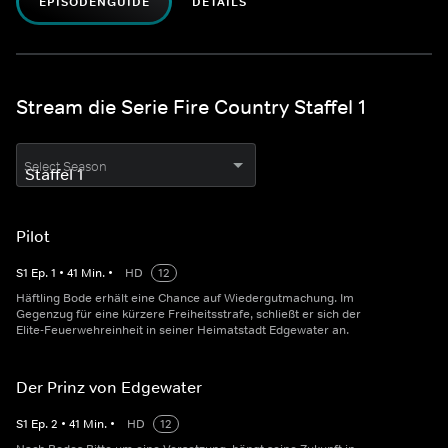
EPISODENGUIDE
DETAILS
Stream die Serie Fire Country Staffel 1
Select Season
Pilot
S
1
Ep.
1
•
41
Min.
•
HD
12
Häftling Bode erhält eine Chance auf Wiedergutmachung. Im
Gegenzug für eine kürzere Freiheitsstrafe, schließt er sich der
Elite-Feuerwehreinheit in seiner Heimatstadt Edgewater an.
Der Prinz von Edgewater
S
1
Ep.
2
•
41
Min.
•
HD
12