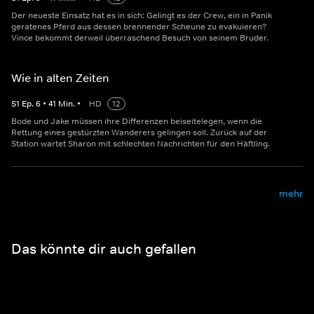
Der neueste Einsatz hat es in sich: Gelingt es der Crew, ein in Panik
geratenes Pferd aus dessen brennender Scheune zu evakuieren?
Vince bekommt derweil überraschend Besuch von seinem Bruder.
Wie in alten Zeiten
S
1
Ep.
6
•
41
Min.
•
HD
12
Bode und Jake müssen ihre Differenzen beiseitelegen, wenn die
Rettung eines gestürzten Wanderers gelingen soll. Zurück auf der
Station wartet Sharon mit schlechten Nachrichten für den Häftling.
mehr
Das könnte dir auch gefallen