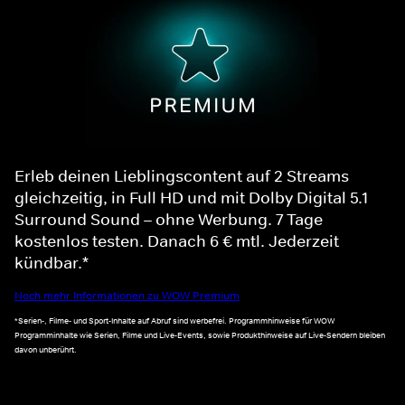
Erleb deinen Lieblingscontent auf 2 Streams
gleichzeitig, in Full HD und mit Dolby Digital 5.1
Surround Sound – ohne Werbung. 7 Tage
kostenlos testen. Danach 6 € mtl. Jederzeit
kündbar.*
Noch mehr Informationen zu WOW Premium
*Serien-, Filme- und Sport-Inhalte auf Abruf sind werbefrei. Programmhinweise für WOW
Programminhalte wie Serien, Filme und Live-Events, sowie Produkthinweise auf Live-Sendern bleiben
davon unberührt.