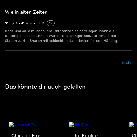
Wie in alten Zeiten
S
1
Ep.
6
•
41
Min.
•
HD
12
Bode und Jake müssen ihre Differenzen beiseitelegen, wenn die
Rettung eines gestürzten Wanderers gelingen soll. Zurück auf der
Station wartet Sharon mit schlechten Nachrichten für den Häftling.
mehr
Das könnte dir auch gefallen
Chicago Fire
The Rookie
C