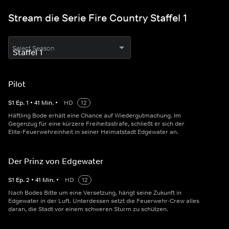
Stream die Serie Fire Country Staffel 1
Select Season
Pilot
S
1
Ep.
1
•
41
Min.
•
HD
12
Häftling Bode erhält eine Chance auf Wiedergutmachung. Im
Gegenzug für eine kürzere Freiheitsstrafe, schließt er sich der
Elite-Feuerwehreinheit in seiner Heimatstadt Edgewater an.
Der Prinz von Edgewater
S
1
Ep.
2
•
41
Min.
•
HD
12
Nach Bodes Bitte um eine Versetzung, hängt seine Zukunft in
Edgewater in der Luft. Unterdessen setzt die Feuerwehr-Crew alles
daran, die Stadt vor einem schweren Sturm zu schützen.