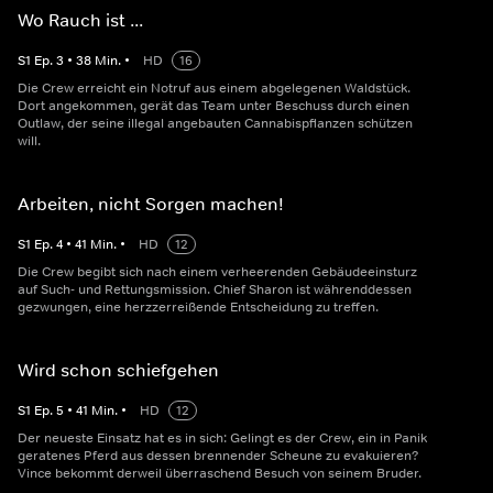
Wo Rauch ist ...
S
1
Ep.
3
•
38
Min.
•
HD
16
Die Crew erreicht ein Notruf aus einem abgelegenen Waldstück.
Dort angekommen, gerät das Team unter Beschuss durch einen
Outlaw, der seine illegal angebauten Cannabispflanzen schützen
will.
Arbeiten, nicht Sorgen machen!
S
1
Ep.
4
•
41
Min.
•
HD
12
Die Crew begibt sich nach einem verheerenden Gebäudeeinsturz
auf Such- und Rettungsmission. Chief Sharon ist währenddessen
gezwungen, eine herzzerreißende Entscheidung zu treffen.
Wird schon schiefgehen
S
1
Ep.
5
•
41
Min.
•
HD
12
Der neueste Einsatz hat es in sich: Gelingt es der Crew, ein in Panik
geratenes Pferd aus dessen brennender Scheune zu evakuieren?
Vince bekommt derweil überraschend Besuch von seinem Bruder.