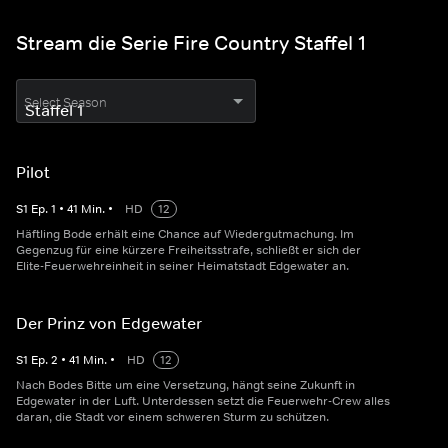
Stream die Serie Fire Country Staffel 1
Select Season
Pilot
S
1
Ep.
1
•
41
Min.
•
HD
12
Häftling Bode erhält eine Chance auf Wiedergutmachung. Im
Gegenzug für eine kürzere Freiheitsstrafe, schließt er sich der
Elite-Feuerwehreinheit in seiner Heimatstadt Edgewater an.
Der Prinz von Edgewater
S
1
Ep.
2
•
41
Min.
•
HD
12
Nach Bodes Bitte um eine Versetzung, hängt seine Zukunft in
Edgewater in der Luft. Unterdessen setzt die Feuerwehr-Crew alles
daran, die Stadt vor einem schweren Sturm zu schützen.