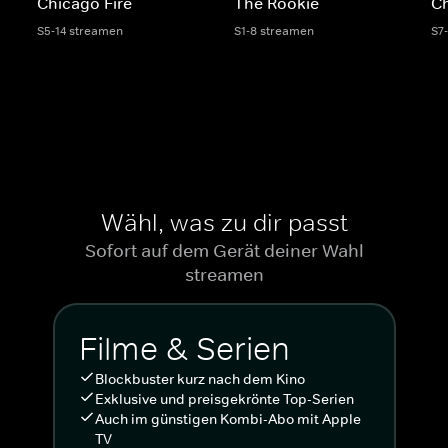
Chicago Fire
The Rookie
C
S5-14 streamen
S1-8 streamen
S7
Wähl, was zu dir passt
Sofort auf dem Gerät deiner Wahl
streamen
Filme & Serien
Blockbuster kurz nach dem Kino
Exklusive und preisgekrönte Top-Serien
Auch im günstigen Kombi-Abo mit Apple
TV