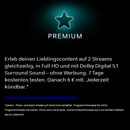
Erleb deinen Lieblingscontent auf 2 Streams
gleichzeitig, in Full HD und mit Dolby Digital 5.1
Surround Sound – ohne Werbung. 7 Tage
kostenlos testen. Danach 6 € mtl. Jederzeit
kündbar.*
Noch mehr Informationen zu WOW Premium
*Serien-, Filme- und Sport-Inhalte auf Abruf sind werbefrei. Programmhinweise für WOW
Programminhalte wie Serien, Filme und Live-Events, sowie Produkthinweise auf Live-Sendern bleiben
davon unberührt.