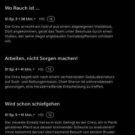
Wo Rauch ist ...
S
1
Ep.
3
•
38
Min.
•
HD
16
Die Crew erreicht ein Notruf aus einem abgelegenen Waldstück.
Dort angekommen, gerät das Team unter Beschuss durch einen
Outlaw, der seine illegal angebauten Cannabispflanzen schützen
will.
Arbeiten, nicht Sorgen machen!
S
1
Ep.
4
•
41
Min.
•
HD
12
Die Crew begibt sich nach einem verheerenden Gebäudeeinsturz
auf Such- und Rettungsmission. Chief Sharon ist währenddessen
gezwungen, eine herzzerreißende Entscheidung zu treffen.
Wird schon schiefgehen
S
1
Ep.
5
•
41
Min.
•
HD
12
Der neueste Einsatz hat es in sich: Gelingt es der Crew, ein in Panik
geratenes Pferd aus dessen brennender Scheune zu evakuieren?
Vince bekommt derweil überraschend Besuch von seinem Bruder.