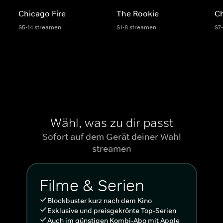
Chicago Fire
The Rookie
C
S5-14 streamen
S1-8 streamen
S7
Wähl, was zu dir passt
Sofort auf dem Gerät deiner Wahl
streamen
Filme & Serien
Blockbuster kurz nach dem Kino
Exklusive und preisgekrönte Top-Serien
Auch im günstigen Kombi-Abo mit Apple