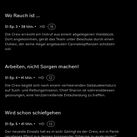
Wo Rauch ist ...
S
1
Ep.
3
•
38
Min.
•
HD
16
Die Crew erreicht ein Notruf aus einem abgelegenen Waldstück.
Dort angekommen, gerät das Team unter Beschuss durch einen
Outlaw, der seine illegal angebauten Cannabispflanzen schützen
will.
Arbeiten, nicht Sorgen machen!
S
1
Ep.
4
•
41
Min.
•
HD
12
Die Crew begibt sich nach einem verheerenden Gebäudeeinsturz
auf Such- und Rettungsmission. Chief Sharon ist währenddessen
gezwungen, eine herzzerreißende Entscheidung zu treffen.
Wird schon schiefgehen
S
1
Ep.
5
•
41
Min.
•
HD
12
Der neueste Einsatz hat es in sich: Gelingt es der Crew, ein in Panik
geratenes Pferd aus dessen brennender Scheune zu evakuieren?