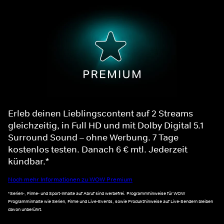
Erleb deinen Lieblingscontent auf 2 Streams
gleichzeitig, in Full HD und mit Dolby Digital 5.1
Surround Sound – ohne Werbung. 7 Tage
kostenlos testen. Danach 6 € mtl. Jederzeit
kündbar.*
Noch mehr Informationen zu WOW Premium
*Serien-, Filme- und Sport-Inhalte auf Abruf sind werbefrei. Programmhinweise für WOW
Programminhalte wie Serien, Filme und Live-Events, sowie Produkthinweise auf Live-Sendern bleiben
davon unberührt.