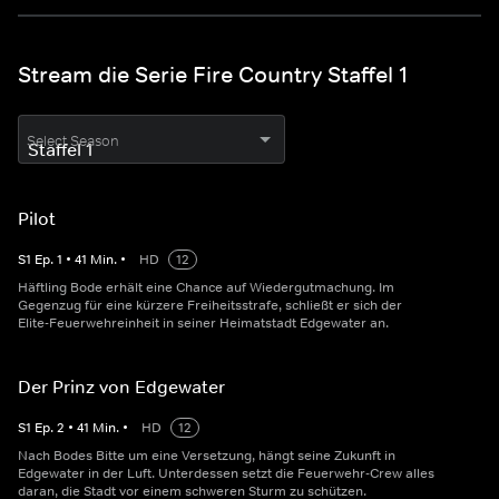
Stream die Serie Fire Country Staffel 1
Select Season
Pilot
S
1
Ep.
1
•
41
Min.
•
HD
12
Häftling Bode erhält eine Chance auf Wiedergutmachung. Im
Gegenzug für eine kürzere Freiheitsstrafe, schließt er sich der
Elite-Feuerwehreinheit in seiner Heimatstadt Edgewater an.
Der Prinz von Edgewater
S
1
Ep.
2
•
41
Min.
•
HD
12
Nach Bodes Bitte um eine Versetzung, hängt seine Zukunft in
Edgewater in der Luft. Unterdessen setzt die Feuerwehr-Crew alles
daran, die Stadt vor einem schweren Sturm zu schützen.