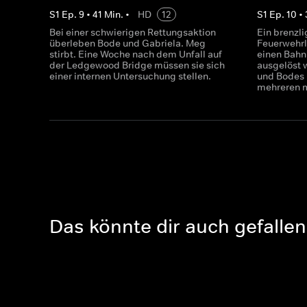
S
1
Ep.
9
•
41
Min.
•
HD
12
S
1
Ep.
10
•
Bei einer schwierigen Rettungsaktion
Ein brenzli
überleben Bode und Gabriela. Meg
Feuerwehrle
stirbt. Eine Woche nach dem Unfall auf
einen Bahn
der Ledgewood Bridge müssen sie sich
ausgelöst 
einer internen Untersuchung stellen.
und Bodes 
mehreren m
Das könnte dir auch gefallen