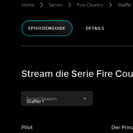
Home
Serien
Fire Country
Staffel 
EPISODENGUIDE
DETAILS
Stream die Serie Fire Coun
Select Season
Pilot
Der Prin