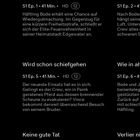
S
1
Ep.
1
•
41
Min.
•
HD
12
S
1
Ep.
2
•
4
Häftling Bode erhält eine Chance auf
Nach Bodes
Wiedergutmachung. Im Gegenzug für
hängt sein
eine kürzere Freiheitsstrafe, schließt er
Luft. Unte
sich der Elite-Feuerwehreinheit in
Crew alles 
seiner Heimatstadt Edgewater an.
schweren S
Wird schon schiefgehen
Wie in a
S
1
Ep.
5
•
41
Min.
•
HD
12
S
1
Ep.
6
•
4
Der neueste Einsatz hat es in sich:
Bode und J
Gelingt es der Crew, ein in Panik
beiseitele
geratenes Pferd aus dessen brennender
gestürzten
Scheune zu evakuieren? Vince
Zurück auf 
bekommt derweil überraschend Besuch
mit schlec
von seinem Bruder.
Häftling.
Keine gute Tat
Verlier 