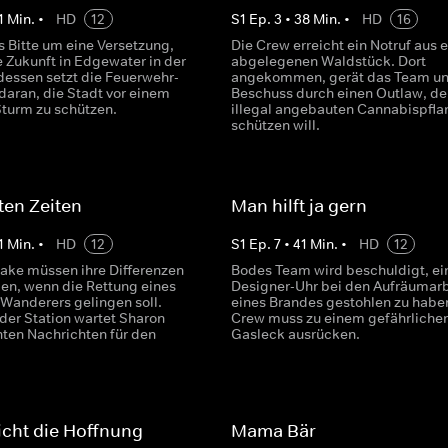
1
Min.
•
HD
12
S
1
Ep.
3
•
38
Min.
•
HD
16
 Bitte um eine Versetzung,
Die Crew erreicht ein Notruf aus 
e Zukunft in Edgewater in der
abgelegenen Waldstück. Dort
rdessen setzt die Feuerwehr-
angekommen, gerät das Team un
daran, die Stadt vor einem
Beschuss durch einen Outlaw, de
turm zu schützen.
illegal angebauten Cannabispfla
schützen will.
lten Zeiten
Man hilft ja gern
1
Min.
•
HD
12
S
1
Ep.
7
•
41
Min.
•
HD
12
ake müssen ihre Differenzen
Bodes Team wird beschuldigt, ei
gen, wenn die Rettung eines
Designer-Uhr bei den Aufräumar
 Wanderers gelingen soll.
eines Brandes gestohlen zu haben
der Station wartet Sharon
Crew muss zu einem gefährliche
hten Nachrichten für den
Gasleck ausrücken.
nicht die Hoffnung
Mama Bär