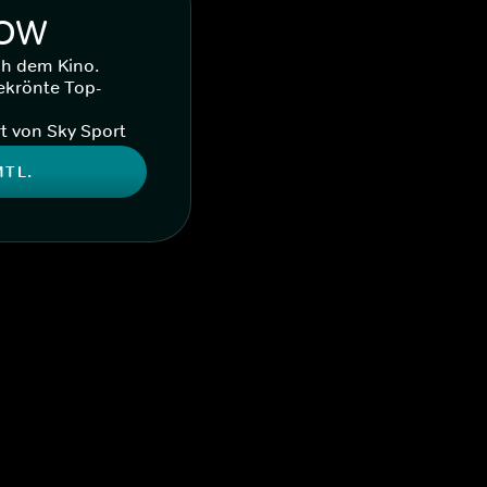
WOW
ch dem Kino.
ekrönte Top-
t von Sky Sport
MTL.