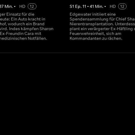
37
Min.
•
HD
12
S
1
Ep.
11
•
41
Min.
•
HD
12
ger Einsatz für die
Edgewater initiiert eine
ute: Ein Auto kracht in
Spendensammlung für Chief Sha
hof, wodurch ein Brand
Nierentransplantation. Unterdes
wird. Indes kämpfen Sharon
plant ein verärgerter Ex-Häftling 
Ex-Freundin Cara mit
Feuerwehreinheit, sich am
edizinischen Notfällen.
Kommandanten zu rächen.