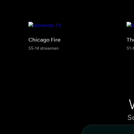
Chicago Fire
Th
S5-14 streamen
S1-
S