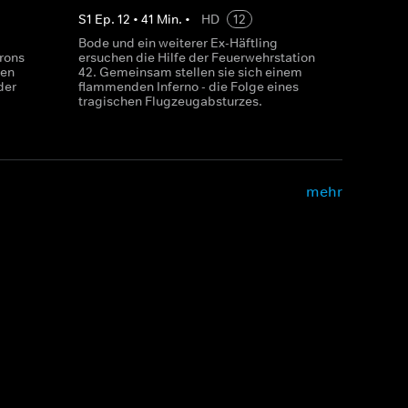
S
1
Ep.
12
•
41
Min.
•
HD
12
Bode und ein weiterer Ex-Häftling
rons
ersuchen die Hilfe der Feuerwehrstation
sen
42. Gemeinsam stellen sie sich einem
der
flammenden Inferno - die Folge eines
tragischen Flugzeugabsturzes.
mehr