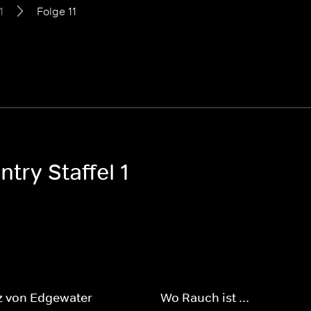
1
Folge 11
try Staffel 1
z von Edgewater
Wo Rauch ist ...