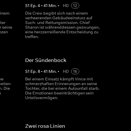
S
1
Ep.
4
•
41
Min.
•
HD
12
einem
Die Crew begibt sich nach einem
verheerenden Gebäudeeinsturz auf
ter
Such- und Rettungsmission. Chief
r seine
Sharon ist währenddessen gezwungen,
nzen
eine herzzerreißende Entscheidung zu
treffen.
Der Sündenbock
S
1
Ep.
8
•
41
Min.
•
HD
16
ne
Bei einem Einsatz kämpft Vince mit
beiten
schmerzhaften Erinnerungen an seine
. Die
Tochter, die bei einem Autounfall starb.
n
Die Emotionen beeinträchtigen sein
Urteilsvermögen.
Zwei rosa Linien