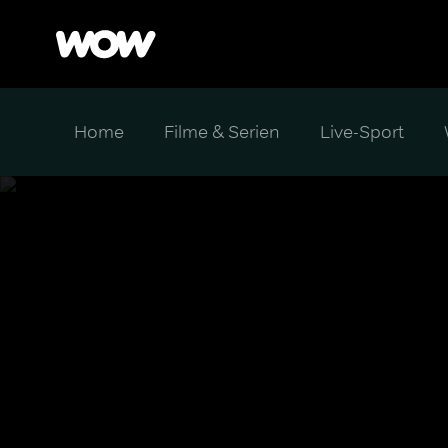
Home
Filme & Serien
Live-Sport