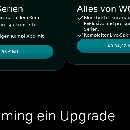
Serien
Alles von 
urz nach dem Kino
Blockbuster kurz na
Exklusive und preisg
preisgekrönte Top-
Serien.
Kompletter Live-Spor
igen Kombi-Abo mit
AB 34,97 
,98 € MTL.
aming ein Upgrade