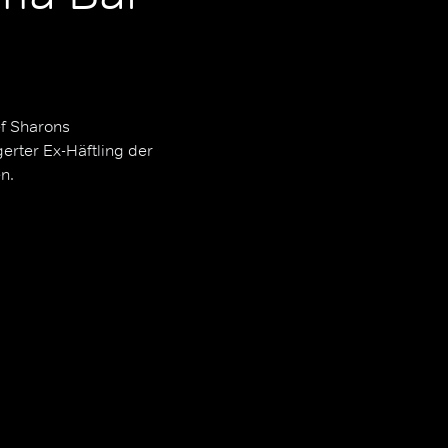
ef Sharons
erter Ex-Häftling der
n.