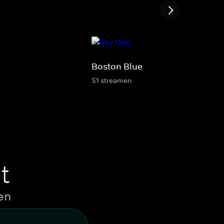
Boston Blue
S1 streamen
t
en