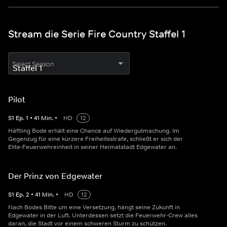
Stream die Serie Fire Country Staffel 1
Select Season
Pilot
S
1
Ep.
1
•
41
Min.
•
HD
12
Häftling Bode erhält eine Chance auf Wiedergutmachung. Im
Gegenzug für eine kürzere Freiheitsstrafe, schließt er sich der
Elite-Feuerwehreinheit in seiner Heimatstadt Edgewater an.
Der Prinz von Edgewater
S
1
Ep.
2
•
41
Min.
•
HD
12
Nach Bodes Bitte um eine Versetzung, hängt seine Zukunft in
Edgewater in der Luft. Unterdessen setzt die Feuerwehr-Crew alles
daran, die Stadt vor einem schweren Sturm zu schützen.