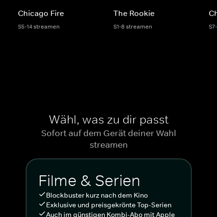
Chicago Fire
The Rookie
C
S5-14 streamen
S1-8 streamen
S7
Wähl, was zu dir passt
Sofort auf dem Gerät deiner Wahl
streamen
Filme & Serien
Blockbuster kurz nach dem Kino
Exklusive und preisgekrönte Top-Serien
Auch im günstigen Kombi-Abo mit Apple