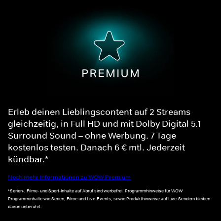
Erleb deinen Lieblingscontent auf 2 Streams
gleichzeitig, in Full HD und mit Dolby Digital 5.1
Surround Sound – ohne Werbung. 7 Tage
kostenlos testen. Danach 6 € mtl. Jederzeit
kündbar.*
Noch mehr Informationen zu WOW Premium
*Serien-, Filme- und Sport-Inhalte auf Abruf sind werbefrei. Programmhinweise für WOW
Programminhalte wie Serien, Filme und Live-Events, sowie Produkthinweise auf Live-Sendern bleiben
davon unberührt.