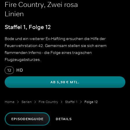
Fire Country, Zwei rosa
Linien
Staffel 1, Folge 12
Bode und ein weiterer Ex-Häftling ersuchen die Hilfe der
Feuerwehrstation 42. Gemeinsam stellen sie sich einem
flammenden Inferno - die Folge eines tragischen
Flugzeugabsturzes.
HD
12
AB 5,98 € MTL.
Home
Serien
Fire Country
Staffel 1
Folge 12
EPISODENGUIDE
DETAILS