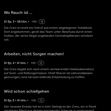
Wo Rauch ist ...
S
1
Ep.
3
•
38
Min.
•
HD
16
Die Crew erreicht ein Notruf aus einem abgelegenen Waldstück.
Dort angekommen, gerät das Team unter Beschuss durch einen
Outlaw, der seine illegal angebauten Cannabispflanzen schützen
will.
Arbeiten, nicht Sorgen machen!
S
1
Ep.
4
•
41
Min.
•
HD
12
Die Crew begibt sich nach einem verheerenden Gebäudeeinsturz
auf Such- und Rettungsmission. Chief Sharon ist währenddessen
gezwungen, eine herzzerreißende Entscheidung zu treffen.
Wird schon schiefgehen
S
1
Ep.
5
•
41
Min.
•
HD
12
Der neueste Einsatz hat es in sich: Gelingt es der Crew, ein in Panik
geratenes Pferd aus dessen brennender Scheune zu evakuieren?