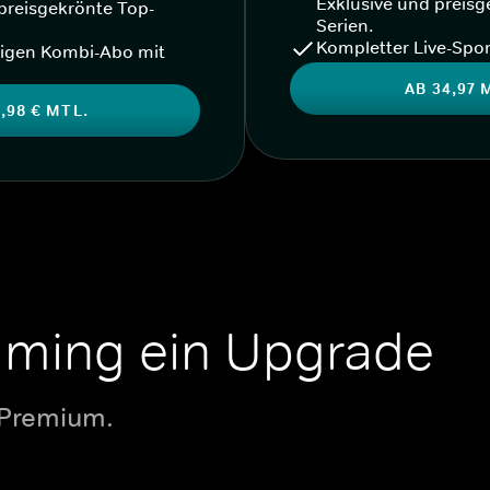
Exklusive und preisg
preisgekrönte Top-
Serien.
Kompletter Live-Spor
igen Kombi-Abo mit
AB 34,97 
,98 € MTL.
aming ein Upgrade
 Premium.