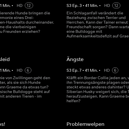
1
Min.
•
HD
12
S
3
Ep.
3
•
41
Min.
•
HD
12
isierende Hunde bringen die
Ein Schlaganfall verändert die
rmonie eines Drei-
Beziehung zwischen Terrier und
en-Haushalts durcheinander.
Herrchen. Kann der Tainer erneut 
e die vierbeinigen
Freundschaft sorgen? Dann wart
zu Freunden erziehen?
eine Bulldogge mit
Aufmerksamkeitsdefizit auf Gra
sleid
Ängste
1
Min.
•
HD
6
S
3
Ep.
7
•
41
Min.
•
HD
6
ie von Zwillingen geht den
Kläfft ein Border Collie jeden an, 
er, als sie sich Hunde
ihn Trennungsängste plagen ode
ann Graeme da etwas tun?
steckt etwas anderes dahinter? U
ösische Bulldogge steht auf
Siberian Husky weigert sich, die
it anderen Tieren - im
heraufzusteigen. Kann Graeme b
helfen?
os!
Problemwelpen