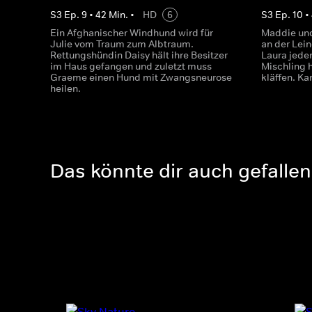
S
3
Ep.
9
•
42
Min.
•
HD
6
S
3
Ep.
10
•
Ein Afghanischer Windhund wird für
Maddie und
Julie vom Traum zum Albtraum.
an der Lei
Rettungshündin Daisy hält ihre Besitzer
Laura jede
im Haus gefangen und zuletzt muss
Mischling h
Graeme einen Hund mit Zwangsneurose
kläffen. K
heilen.
Das könnte dir auch gefallen