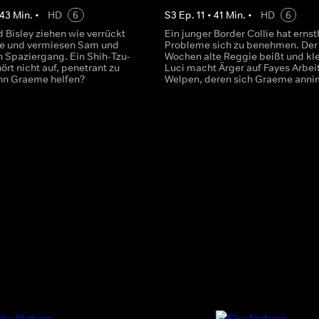
43
Min.
•
HD
6
S
3
Ep.
11
•
41
Min.
•
HD
6
 Bisley ziehen wie verrückt
Ein junger Border Collie hat ernst
ne und vermiesen Sam und
Probleme sich zu benehmen. Der
n Spaziergang. Ein Shih-Tzu-
Wochen alte Reggie beißt und kle
ört nicht auf, penetrant zu
Luci macht Ärger auf Fayes Arbeit
ann Graeme helfen?
Welpen, deren sich Graeme anni