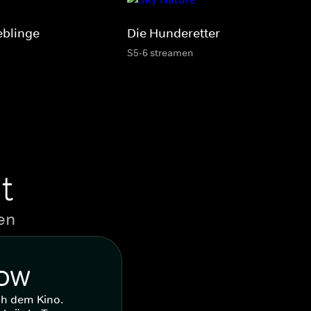
eblinge
Die Hunderetter
S5-6 streamen
t
en
WOW
ch dem Kino.