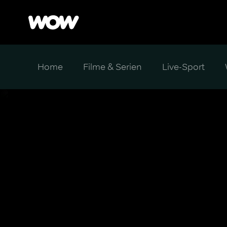
Home
Filme & Serien
Live-Sport