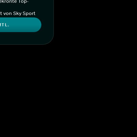
ekrönte Top-
t von Sky Sport
MTL.