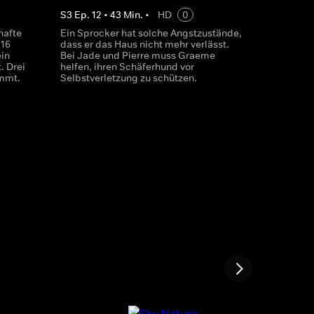
S
3
Ep.
12
•
43
Min.
•
HD
0
hafte
Ein Sprocker hat solche Angstzustände,
 16
dass er das Haus nicht mehr verlässt.
in
Bei Jade und Pierre muss Graeme
. Drei
helfen, ihren Schäferhund vor
mmt.
Selbstverletzung zu schützen.