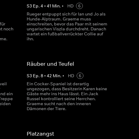
S
3
Ep.
4
•
41
Min.
•
HD
6
Rueger entpuppt sich für Ian und Jo als
Hunde-Alptraum. Graeme muss
für
einschreiten, bevor das Paar mit seinem
et noch
ungarischen Viszla durchdreht. Danach
wartet ein fußballverrückter Collie auf
eme.
ihn.
Räuber und Teufel
S
3
Ep.
8
•
42
Min.
•
HD
6
weil
Ein Cocker-Spaniel ist derartig
r
ungezogen, dass Besitzerin Karen keine
nd ein
Gäste mehr ins Haus lässt. Ein Jack
 Treppe
Russel kontrolliert seine Herrchen.
eiden
Graeme sucht nach den inneren
Dämonen der Tiere.
Platzangst