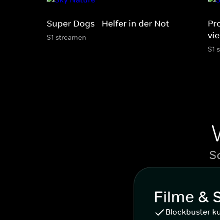
Super Dogs - Helfer in der Not
Pr
vie
S1 streamen
S1 
S
Filme & 
Blockbuster k