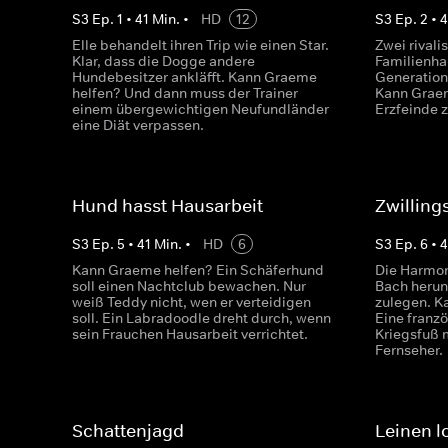
S
3
Ep.
1
•
41
Min.
•
HD
12
S
3
Ep.
2
•
4
Elle behandelt ihren Trip wie einen Star.
Zwei rival
Klar, dass die Dogge andere
Familienha
Hundebesitzer ankläfft. Kann Graeme
Generation
helfen? Und dann muss der Trainer
Kann Graem
einem übergewichtigen Neufundländer
Erzfeinde 
eine Diät verpassen.
Hund hasst Hausarbeit
Zwilling
S
3
Ep.
5
•
41
Min.
•
HD
6
S
3
Ep.
6
•
4
Kann Graeme helfen? Ein Schäferhund
Die Harmon
soll einen Nachtclub bewachen. Nur
Bach herunt
weiß Teddy nicht, wen er verteidigen
zulegen. K
soll. Ein Labradoodle dreht durch, wenn
Eine franz
sein Frauchen Hausarbeit verrichtet.
Kriegsfuß m
Fernseher.
Schattenjagd
Leinen l