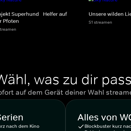
ojekt Superhund - Helfer auf
Unsere wilden Li
r Pfoten
S1 streamen
streamen
Wähl, was zu dir pass
ofort auf dem Gerät deiner Wahl stream
Serien
Alles von 
urz nach dem Kino
Blockbuster kurz na