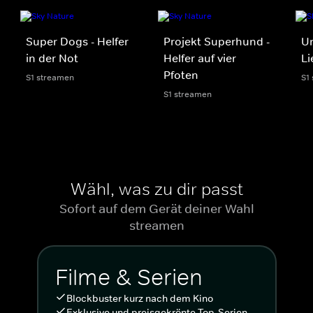
Super Dogs - Helfer
Projekt Superhund -
Un
in der Not
Helfer auf vier
Li
Pfoten
S1 streamen
S1
S1 streamen
Wähl, was zu dir passt
Sofort auf dem Gerät deiner Wahl
streamen
Filme & Serien
Blockbuster kurz nach dem Kino
Exklusive und preisgekrönte Top-Serien