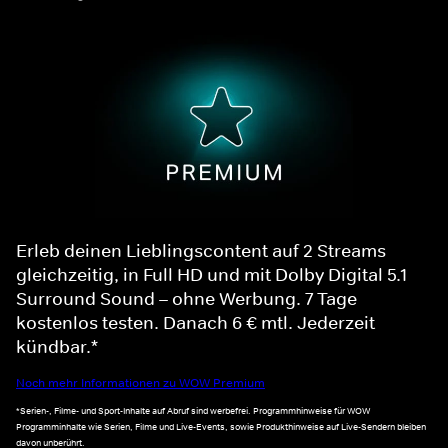
Erleb deinen Lieblingscontent auf 2 Streams
gleichzeitig, in Full HD und mit Dolby Digital 5.1
Surround Sound – ohne Werbung. 7 Tage
kostenlos testen. Danach 6 € mtl. Jederzeit
kündbar.*
Noch mehr Informationen zu WOW Premium
*Serien-, Filme- und Sport-Inhalte auf Abruf sind werbefrei. Programmhinweise für WOW
Programminhalte wie Serien, Filme und Live-Events, sowie Produkthinweise auf Live-Sendern bleiben
davon unberührt.