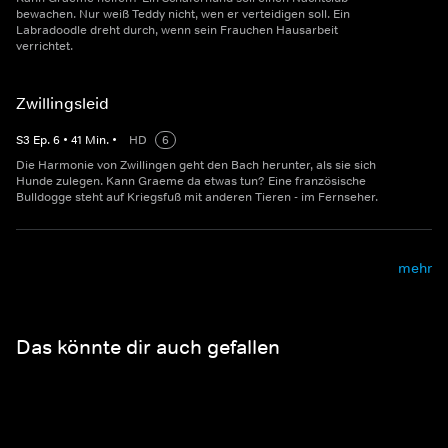
bewachen. Nur weiß Teddy nicht, wen er verteidigen soll. Ein
Labradoodle dreht durch, wenn sein Frauchen Hausarbeit
verrichtet.
Zwillingsleid
S
3
Ep.
6
•
41
Min.
•
HD
6
Die Harmonie von Zwillingen geht den Bach herunter, als sie sich
Hunde zulegen. Kann Graeme da etwas tun? Eine französische
Bulldogge steht auf Kriegsfuß mit anderen Tieren - im Fernseher.
mehr
Das könnte dir auch gefallen