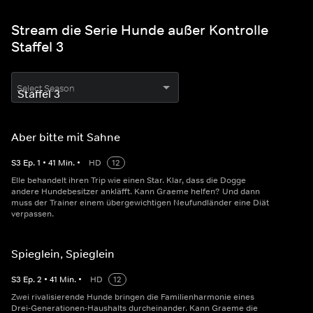
Stream die Serie Hunde außer Kontrolle
Staffel 3
Select Season
Aber bitte mit Sahne
S
3
Ep.
1
•
41
Min.
•
HD
12
Elle behandelt ihren Trip wie einen Star. Klar, dass die Dogge
andere Hundebesitzer ankläfft. Kann Graeme helfen? Und dann
muss der Trainer einem übergewichtigen Neufundländer eine Diät
verpassen.
Spieglein, Spieglein
S
3
Ep.
2
•
41
Min.
•
HD
12
Zwei rivalisierende Hunde bringen die Familienharmonie eines
Drei-Generationen-Haushalts durcheinander. Kann Graeme die