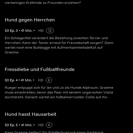
vierbeinigen Erzfeinde zu Freunden erziehen?
Hund gegen Herrchen
S
3
Ep.
3
•
41
Min.
•
HD
12
Ein Schlaganfall verändert die Beziehung zwischen Terrier und
Herrchen. Kann der Tainer erneut für Freundschaft sorgen? Dann
wartet noch eine Bulldogge mit Aufmerksamkeitsdefizit auf
Graeme.
Fressdiebe und Fußballfreunde
S
3
Ep.
4
•
41
Min.
•
HD
6
Rueger entpuppt sich für Ian und Jo als Hunde-Alptraum. Graeme
muss einschreiten, bevor das Paar mit seinem ungarischen Viszla
durchdreht. Danach wartet ein fußballverrückter Collie auf ihn.
Hund hasst Hausarbeit
S
3
Ep.
5
•
41
Min.
•
HD
6
Kann Graeme helfen? Ein Schäferhund soll einen Nachtclub