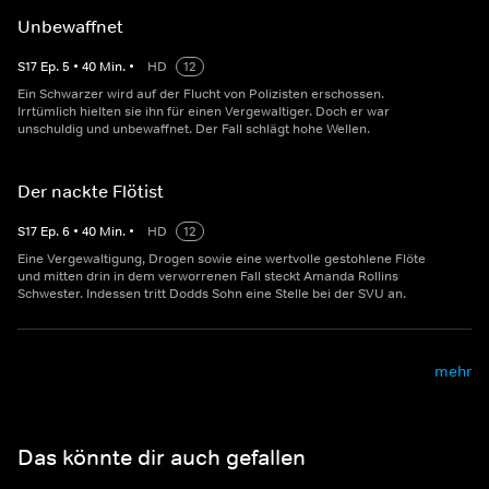
Unbewaffnet
S
17
Ep.
5
•
40
Min.
•
HD
12
Ein Schwarzer wird auf der Flucht von Polizisten erschossen.
Irrtümlich hielten sie ihn für einen Vergewaltiger. Doch er war
unschuldig und unbewaffnet. Der Fall schlägt hohe Wellen.
Der nackte Flötist
S
17
Ep.
6
•
40
Min.
•
HD
12
Eine Vergewaltigung, Drogen sowie eine wertvolle gestohlene Flöte
und mitten drin in dem verworrenen Fall steckt Amanda Rollins
Schwester. Indessen tritt Dodds Sohn eine Stelle bei der SVU an.
mehr
Das könnte dir auch gefallen