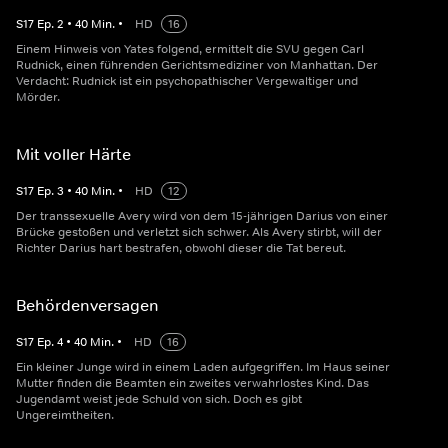
S
17
Ep.
2
•
40
Min.
•
HD
16
Einem Hinweis von Yates folgend, ermittelt die SVU gegen Carl
Rudnick, einen führenden Gerichtsmediziner von Manhattan. Der
Verdacht: Rudnick ist ein psychopathischer Vergewaltiger und
Mörder.
Mit voller Härte
S
17
Ep.
3
•
40
Min.
•
HD
12
Der transsexuelle Avery wird von dem 15-jährigen Darius von einer
Brücke gestoßen und verletzt sich schwer. Als Avery stirbt, will der
Richter Darius hart bestrafen, obwohl dieser die Tat bereut.
Behördenversagen
S
17
Ep.
4
•
40
Min.
•
HD
16
Ein kleiner Junge wird in einem Laden aufgegriffen. Im Haus seiner
Mutter finden die Beamten ein zweites verwahrlostes Kind. Das
Jugendamt weist jede Schuld von sich. Doch es gibt
Ungereimtheiten.