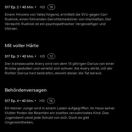
S
17
Ep.
2
•
40
Min.
•
HD
16
Einem Hinweis von Yates folgend, ermittelt die SVU gegen Carl
Rudnick, einen führenden Gerichtsmediziner von Manhattan. Der
Verdacht: Rudnick ist ein psychopathischer Vergewaltiger und
Mörder.
Mit voller Härte
S
17
Ep.
3
•
40
Min.
•
HD
12
Der transsexuelle Avery wird von dem 15-jährigen Darius von einer
Brücke gestoßen und verletzt sich schwer. Als Avery stirbt, will der
Richter Darius hart bestrafen, obwohl dieser die Tat bereut.
Behördenversagen
S
17
Ep.
4
•
40
Min.
•
HD
16
Ein kleiner Junge wird in einem Laden aufgegriffen. Im Haus seiner
Mutter finden die Beamten ein zweites verwahrlostes Kind. Das
Jugendamt weist jede Schuld von sich. Doch es gibt
Ungereimtheiten.