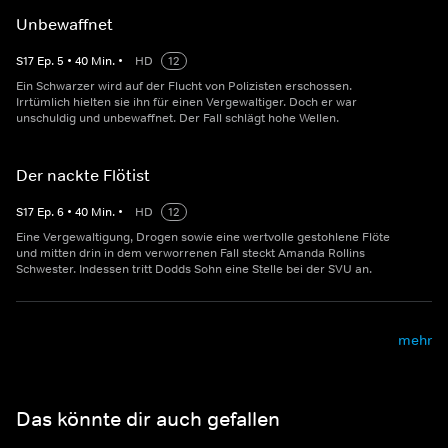
Unbewaffnet
S
17
Ep.
5
•
40
Min.
•
HD
12
Ein Schwarzer wird auf der Flucht von Polizisten erschossen.
Irrtümlich hielten sie ihn für einen Vergewaltiger. Doch er war
unschuldig und unbewaffnet. Der Fall schlägt hohe Wellen.
Der nackte Flötist
S
17
Ep.
6
•
40
Min.
•
HD
12
Eine Vergewaltigung, Drogen sowie eine wertvolle gestohlene Flöte
und mitten drin in dem verworrenen Fall steckt Amanda Rollins
Schwester. Indessen tritt Dodds Sohn eine Stelle bei der SVU an.
mehr
Das könnte dir auch gefallen